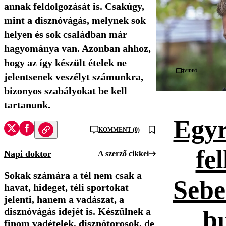
annak feldolgozását is. Csakúgy,
mint a disznóvágás, melynek sok
helyen és sok családban már
hagyománya van. Azonban ahhoz,
hogy az így készült ételek ne
Videó
jelentsenek veszélyt számunkra,
bizonyos szabályokat be kell
tartanunk.
Egyr
KOMMENT (0)
fe
Napi doktor
A szerző cikkei
Sokak számára a tél nem csak a
Sebe
havat, hideget, téli sportokat
jelenti, hanem a vadászat, a
disznóvágás idejét is. Készülnek a
bu
finom vadételek, disznótorosok, de