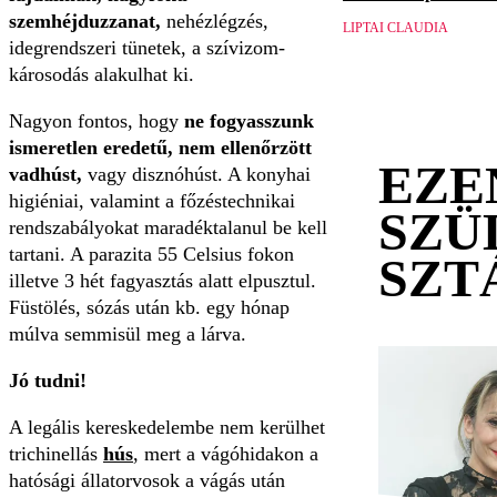
szemhéjduzzanat,
nehézlégzés,
LIPTAI CLAUDIA
idegrendszeri tünetek, a szívizom-
károsodás alakulhat ki.
Nagyon fontos, hogy
ne fogyasszunk
ismeretlen eredetű, nem ellenőrzött
EZE
vadhúst,
vagy disznóhúst. A konyhai
higiéniai, valamint a főzéstechnikai
SZÜ
rendszabályokat maradéktalanul be kell
tartani. A parazita 55 Celsius fokon
SZT
illetve 3 hét fagyasztás alatt elpusztul.
Füstölés, sózás után kb. egy hónap
múlva semmisül meg a lárva.
Jó tudni!
A legális kereskedelembe nem kerülhet
trichinellás
hús
, mert a vágóhidakon a
hatósági állatorvosok a vágás után