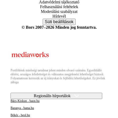
Adatvédelmi tájékoztató
Felhasználási feltételek
Moderálási szabályzat
Hírlevél
Süti beállítások
© Bors 2007–2026 Minden jog fenntartva.
Portfóliónk minőségi tartalmat jelent minden olvasó számára. Egyedülálló
elérést, országos lefedettséget és változatos megjelenési lehetőséget biztosít.
Folyamatosan keressük az új irányokat és fejlődési lehetőségeket. Ez jövőnk
záloga.
Regionális hírportálok
Bács-Kiskun - baon.hu
Baranya - bama.hu
Békés - beol.hu