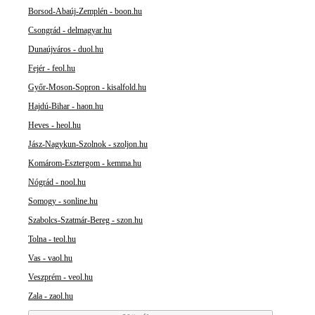
Borsod-Abaúj-Zemplén - boon.hu
Csongrád - delmagyar.hu
Dunaújváros - duol.hu
Fejér - feol.hu
Győr-Moson-Sopron - kisalfold.hu
Hajdú-Bihar - haon.hu
Heves - heol.hu
Jász-Nagykun-Szolnok - szoljon.hu
Komárom-Esztergom - kemma.hu
Nógrád - nool.hu
Somogy - sonline.hu
Szabolcs-Szatmár-Bereg - szon.hu
Tolna - teol.hu
Vas - vaol.hu
Veszprém - veol.hu
Zala - zaol.hu