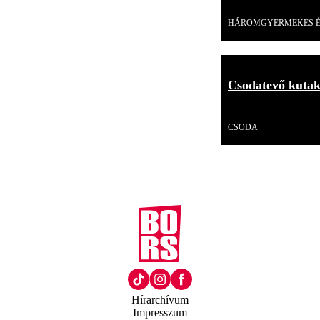
Videó
HÁROMGYERMEKES 
Csodatevő kutak
Videó
CSODA
Hírarchívum
Impresszum