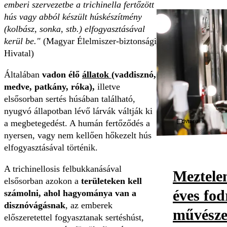
emberi szervezetbe a trichinella fertőzött
hús vagy abból készült húskészítmény
(kolbász, sonka, stb.) elfogyasztásával
kerül be."
(Magyar Élelmiszer-biztonsági
Hivatal)
Általában
vadon élő
állatok
(vaddisznó,
medve, patkány, róka),
illetve
elsősorban sertés húsában található,
nyugvó állapotban lévő lárvák váltják ki
Videó
a megbetegedést. A humán fertőződés a
nyersen, vagy nem kellően hőkezelt hús
elfogyasztásával történik.
A trichinellosis felbukkanásával
Meztelen
elsősorban azokon a
területeken kell
éves fod
számolni, ahol hagyománya van a
disznóvágásnak
, az emberek
művészet
előszeretettel fogyasztanak sertéshúst,