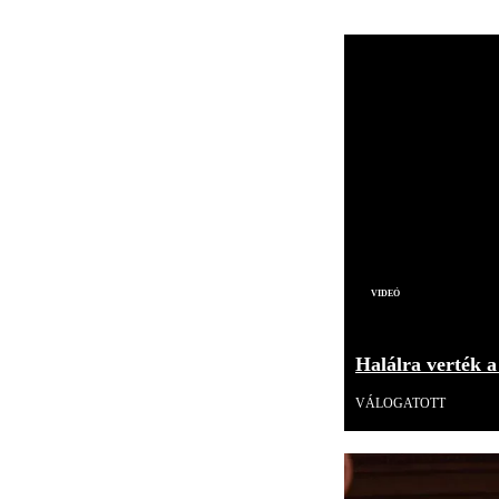
Videó
Halálra verték a
VÁLOGATOTT