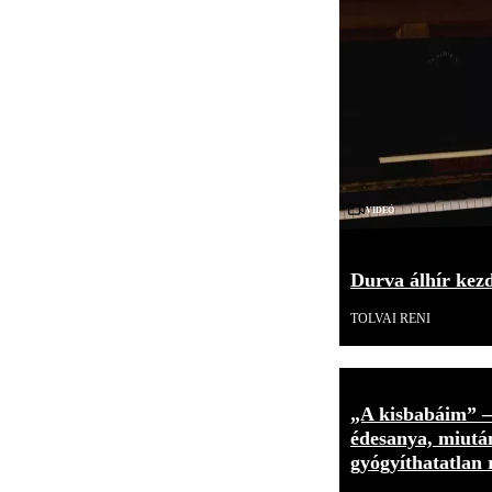
Videó
Durva álhír kezd
TOLVAI RENI
„A kisbabáim” 
édesanya, miután
gyógyíthatatlan 