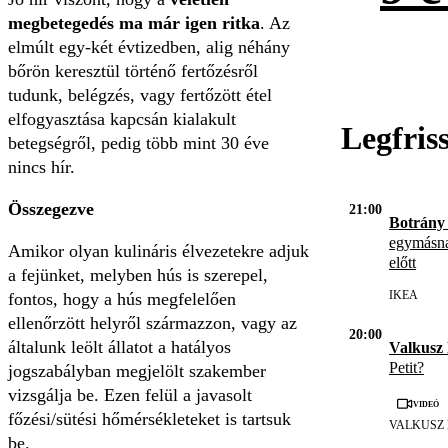
megbetegedés ma már igen ritka
. Az
elmúlt egy-két évtizedben, alig néhány
bőrön keresztül történő fertőzésről
tudunk, belégzés, vagy fertőzött étel
elfogyasztása kapcsán kialakult
Legfris
betegségről, pedig több mint 30 éve
nincs hír.
Összegezve
21:00
Botrány
egymásna
Amikor olyan kulináris élvezetekre adjuk
előtt
a fejünket, melyben hús is szerepel,
IKEA
fontos, hogy a hús megfelelően
ellenőrzött helyről származzon, vagy az
20:00
általunk leölt állatot a hatályos
Valkusz 
Petit?
jogszabályban megjelölt szakember
vizsgálja be. Ezen felül a javasolt
Videó
főzési/sütési hőmérsékleteket is tartsuk
VALKUSZ
be.