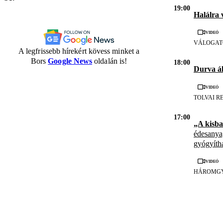
19:00
Halálra 
Videó
VÁLOGAT
A legfrissebb hírekért kövess minket a
Bors
Google News
oldalán is!
18:00
Durva ál
Videó
TOLVAI R
17:00
„A kisb
édesanya,
gyógyítha
Videó
HÁROMGY