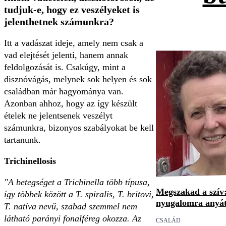
tudjuk-e, hogy ez veszélyeket is
jelenthetnek számunkra?
Itt a vadászat ideje, amely nem csak a
vad elejtését jelenti, hanem annak
feldolgozását is. Csakúgy, mint a
disznóvágás, melynek sok helyen és sok
családban már hagyománya van.
Azonban ahhoz, hogy az így készült
ételek ne jelentsenek veszélyt
számunkra, bizonyos szabályokat be kell
tartanunk.
Trichinellosis
"A betegséget a Trichinella több típusa,
Megszakad a szív
így többek között a T. spiralis, T. britovi,
nyugalomra anyát
T. natíva nevű, szabad szemmel nem
látható parányi fonalféreg okozza. Az
CSALÁD