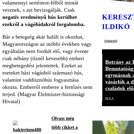
valamennyi sertéstest-félből mintát
vesznek, s azt bevizsgálják. Csak
KERESZ
negatív eredményű hús kerülhet
ezekről a vágóhidakról forgalomba.
ILDIKÓ
Bár a betegség akár halált is okozhat,
énekesnő
Magyarországon az utóbbi években vagy
egyáltalán nem fordult elő, vagy évente
csak néhány (tíznél kevesebb) emberi
Botrány az
megbetegedést jelentettek. Ezeket az
Bemutatóágy
eseteket házi vágásból származó hús,
egymásnak a
valamint vaddisznóhús fogyasztása
vásárlók a 
okozta. Emberről emberre a fertőzés nem
családok elő
terjed. (Magyar Élelmiszer-biztonsági
IKEA
Hivatal)
Olvass még
több cikket a