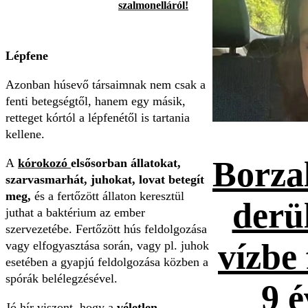
szalmonelláról!
Lépfene
Azonban húsevő társaimnak nem csak a
fenti betegségtől, hanem egy másik,
retteget kórtól a lépfenétől is tartania
kellene.
Borza
A
kórokozó
elsősorban állatokat,
szarvasmarhát, juhokat, lovat betegít
meg,
és a fertőzött állaton keresztül
derül
juthat a baktérium az ember
szervezetébe. Fertőzött hús feldolgozása
vízbe 
vagy elfogyasztása során, vagy pl. juhok
esetében a gyapjú feldolgozása közben a
spórák belélegzésével.
9 é
Jó hír viszont, hogy a
véletlen