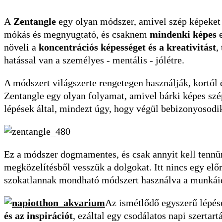
A
Zentangle
egy olyan módszer, amivel szép képeket
mókás és megnyugtató, és csaknem
mindenki képes
növeli a
koncentrációs képességet és a kreativitást
,
hatással van a személyes - mentális - jólétre.
A módszert világszerte rengetegen használják, kortól 
Zentangle egy olyan folyamat, amivel bárki képes szé
lépések által, mindezt úgy, hogy végül bebizonyosodi
Ez a módszer dogmamentes, és csak annyit kell tenn
megközelítésből vesszük a dolgokat. Itt nincs egy elő
szokatlannak mondható módszert használva a munkáida
Az ismétlődő egyszerű lépés
és az inspirációt
, ezáltal egy csodálatos napi szertar