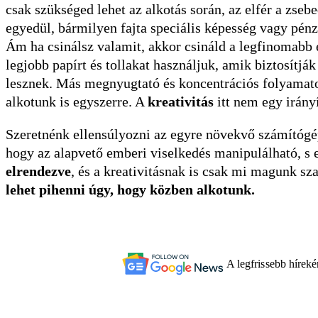
csak szükséged lehet az alkotás során, az elfér a zse
egyedül, bármilyen fajta speciális képesség vagy pénzt
Ám ha csinálsz valamit, akkor csináld a legfinomabb 
legjobb papírt és tollakat használjuk, amik biztosítjá
lesznek. Más megnyugtató és koncentrációs folyamatok
alkotunk is egyszerre. A
kreativitás
itt nem egy irányí
Szeretnénk ellensúlyozni az egyre növekvő számítógép-
hogy az alapvető emberi viselkedés manipulálható, s 
elrendezve
, és a kreativitásnak is csak mi magunk s
lehet pihenni úgy, hogy közben alkotunk.
A legfrissebb hírek