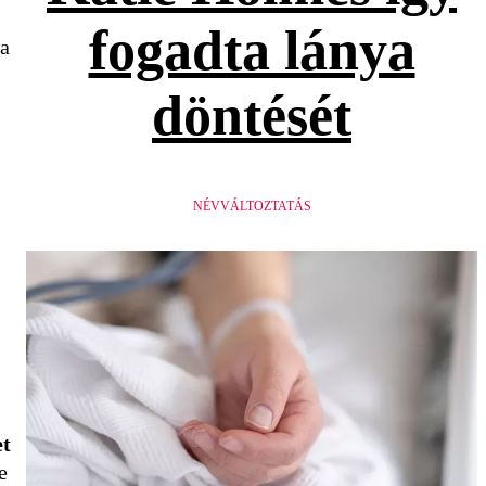
fogadta lánya
ta
döntését
NÉVVÁLTOZTATÁS
et
e