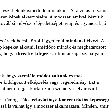
 készíthetünk ismétlődő mintákból. A rajzolás folyama
ezen képek elkészítésére. A módszer, amivel készítik,
 továbbá művészi elégedettséget nyújt és ugyancsak jó
és érdeklődési körtől függetlenül
mindenki élvezi
. A
p képeket alkotni, ismétlődő minták és meghatározott
k, hogy a
kreatív kifejezés
túlmutat saját szabályain.
ünk, hogy
szemléletmódot váltunk
és más
re kidolgozott elképzelés vagy végeredmény. Ezt a
t nem fogják korlátozni a személyes elvárásaid.
ek támogatják a
relaxációt, a koncentrációs képesség
tássá is válhat így a módszer alkalmazása. Minden, amir