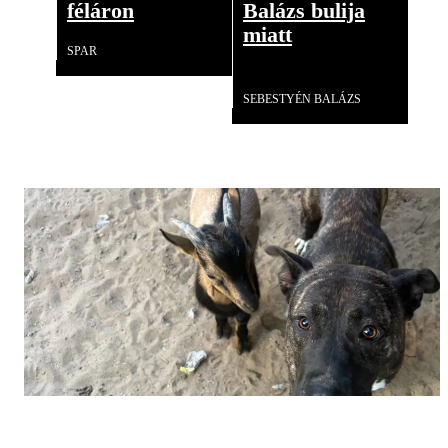
féláron
Balázs bulija
miatt
SPAR
Videó
SEBESTYÉN BALÁZS