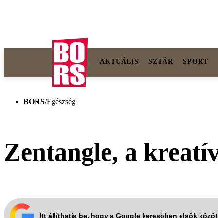
AKTUÁLIS
SZTÁR
SPORT
BORS
/
Egészség
Zentangle, a kreatí
Itt állíthatja be, hogy a Google keresőben elsők közö