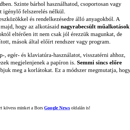
bedben. Szinte bárhol használhatod, csoportosan vagy
 igénylő felszerelés nélkül.
eszközökkel és rendelkezésedre álló anyagokból. A
k majd, hogy az alkotásaid
nagyrabecsült műalkotások
tól eltérően itt nem csak jól érezzük magunkat, de
tott, mások által előírt rendszer vagy program.
, egér- és klaviatúra-használatot, visszatérni ahhoz,
ezek megjelenjenek a papíron is.
Semmi sincs előre
zabjuk meg a korlátokat. Ez a módszer megmutatja, hog
ért kövess minket a Bors
Google News
oldalán is!