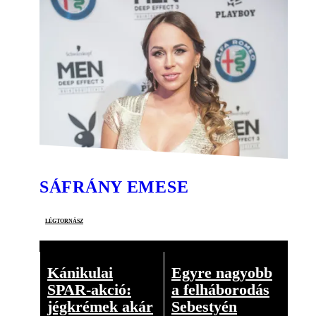
SÁFRÁNY EMESE
légtornász
Kánikulai
Egyre nagyobb
SPAR-akció:
a felháborodás
jégkrémek akár
Sebestyén