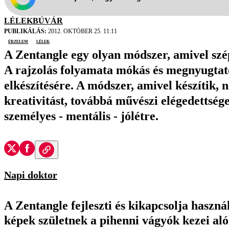
LÉLEKBÚVÁR
PUBLIKÁLÁS:
2012. OKTÓBER 25. 11:11
érzelem
lélek
A Zentangle egy olyan módszer, amivel szé
A rajzolás folyamata mókás és megnyugtat
elkészítésére. A módszer, amivel készítik, 
kreativitást, továbbá művészi elégedettsége
személyes - mentális - jólétre.
Napi doktor
A Zentangle fejleszti és kikapcsolja haszn
képek születnek a pihenni vágyók kezei alól