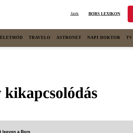
Játék
BORS LEXIKON
ÉLETMÓD
TRAVELO
ASTRONET
NAPI DOKTOR
TV
v kikapcsolódás
tt legyen a Bors