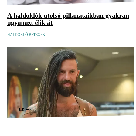
A haldoklók utolsó pillanataikban gyakran
ugyanazt élik át
HALDOKLÓ BETEGEK
y
Videó