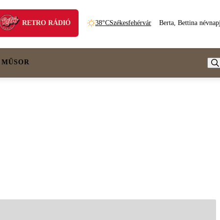
RETRO RÁDIÓ
38°C
Székesfehérvár
Berta, Bettina névnap
 MŰSOR