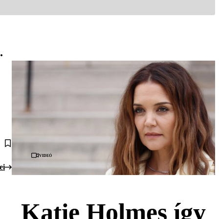
.
Videó
ei
Katie Holmes így