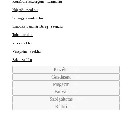
Komárom-Esztergom - kemma.hu
Nógrád - nool.hu
Somogy - sonline.hu
Szabolcs-Szatmár-Bereg - szon.hu
Tolna - teol.hu
Vas - vaol.hu
Veszprém - veol.hu
Zala - zaol.hu
Közélet
Gazdaság
Magazin
Bulvár
Szolgáltatás
Rádió