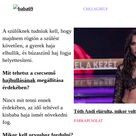
CSILLAGJEGY
A szülőknek tudniuk kell, hogy
majdnem rögtön a szülést
követően, a gyerek haja
elhullik, és búzaszínű haj fogja
helyettesíteni.
Mit tehetsz a csecsemő
hajhullásának
megállítása
érdekében?
Videó
Nincs mit tenni ennek
érdekében, az idő teltével a
Tóth Andi elárulta, mikor volt
kisbaba haja ismét növekedni
PÁRKAPCSOLAT
fog.
Mikor kell orvoshoz fordulni?