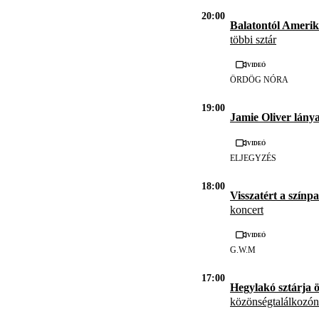
20:00
Balatontól Amerik
többi sztár
Videó
ÖRDÖG NÓRA
19:00
Jamie Oliver lánya
Videó
ELJEGYZÉS
18:00
Visszatért a színp
koncert
Videó
G.W.M
17:00
Hegylakó sztárja ö
közönségtalálkozón