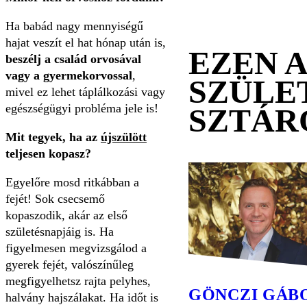
Ha babád nagy mennyiségű
hajat veszít el hat hónap után is,
EZEN 
beszélj a család orvosával
vagy a gyermekorvossal
,
SZÜLE
mivel ez lehet táplálkozási vagy
egészségügyi probléma jele is!
SZTÁR
Mit tegyek, ha az
újszülött
teljesen kopasz?
Egyelőre mosd ritkábban a
fejét! Sok csecsemő
kopaszodik, akár az első
születésnapjáig is. Ha
figyelmesen megvizsgálod a
gyerek fejét, valószínűleg
megfigyelhetsz rajta pelyhes,
GÖNCZI GÁB
halvány hajszálakat. Ha időt is