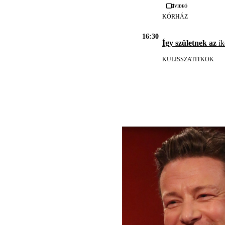
Videó
KÓRHÁZ
16:30
Így születnek az
ik
KULISSZATITKOK