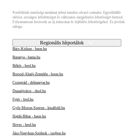
Portfóliónk minőségi tartalmat jelent minden olvasó számára. Egyedülálló
elérést, országos lefedettséget és változatos megjelenési lehetőséget biztosít.
Folyamatosan keressük az új irányokat és fejlődési lehetőségeket. Ez jövőnk
záloga.
Regionális hírportálok
Bács-Kiskun - baon.hu
Baranya - bama.hu
Békés - beol.hu
Borsod-Abaúj-Zemplén - boon.hu
Csongrád - delmagyar.hu
Dunaújváros - duol.hu
Fejér - feol.hu
Győr-Moson-Sopron - kisalfold.hu
Hajdú-Bihar - haon.hu
Heves - heol.hu
Jász-Nagykun-Szolnok - szoljon.hu