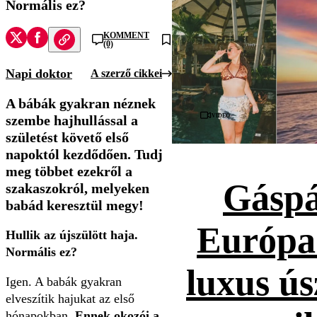
Normális ez?
KOMMENT
(0)
Napi doktor
A szerző cikkei
A bábák gyakran néznek
Videó
szembe hajhullással a
születést követő első
napoktól kezdődően. Tudj
meg többet ezekről a
Gáspá
szakaszokról, melyeken
babád keresztül megy!
Európa
Hullik az újszülött haja.
Normális ez?
luxus ús
Igen. A babák gyakran
elveszítik hajukat az első
hónapokban.
Ennek okozói a