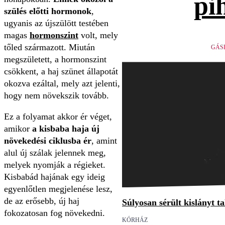
pi
szülés előtti hormonok
,
ugyanis az újszülött testében
magas
hormonszint
volt, mely
tőled származott. Miután
GÁS
megszületett, a hormonszint
csökkent, a haj szünet állapotát
okozva ezáltal, mely azt jelenti,
hogy nem növekszik tovább.
Ez a folyamat akkor ér véget,
amikor
a kisbaba haja új
növekedési ciklusba ér
, amint
alul új szálak jelennek meg,
melyek nyomják a régieket.
Kisbabád hajának egy ideig
egyenlőtlen megjelenése lesz,
de az erősebb, új haj
Súlyosan sérült kislányt t
fokozatosan fog növekedni.
KÓRHÁZ