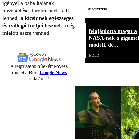
igényel a baba hajának
műsorvezető
növekedése, türelmesnek kell
lenned,
a kicsidnek egészséges
és csillogó fürtjei lesznek
, még
felajánlotta magát a
mielőtt észre vennéd!
NASA-nak a gigamel
modell, de...
HOLD
A legfrissebb hírekért kövess
minket a Bors
Google News
oldalán is!