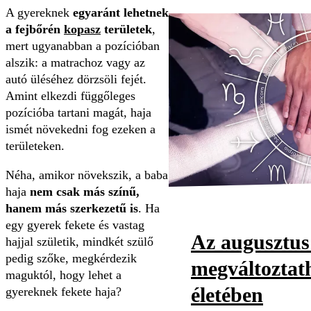
A gyereknek
egyaránt lehetnek
a fejbőrén
kopasz
területek
,
mert ugyanabban a pozícióban
alszik: a matrachoz vagy az
autó üléséhez dörzsöli fejét.
Amint elkezdi függőleges
pozícióba tartani magát, haja
ismét növekedni fog ezeken a
területeken.
Néha, amikor növekszik, a baba
haja
nem csak más színű,
hanem más szerkezetű is
. Ha
egy gyerek fekete és vastag
Az augusztus
hajjal születik, mindkét szülő
pedig szőke, megkérdezik
megváltoztath
maguktól, hogy lehet a
életében
gyereknek fekete haja?