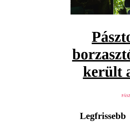
Pászt
borzaszt
került 
PÁS
Legfrissebb