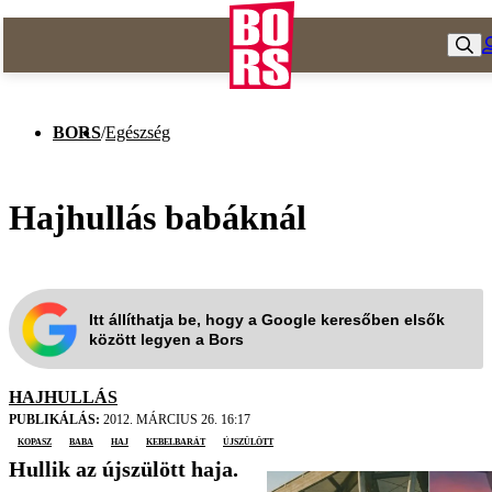
BORS
/
Egészség
Hajhullás babáknál
Itt állíthatja be, hogy a Google keresőben elsők
között legyen a Bors
HAJHULLÁS
PUBLIKÁLÁS:
2012. MÁRCIUS 26. 16:17
kopasz
baba
haj
Kebelbarát
újszülött
Hullik az újszülött haja.