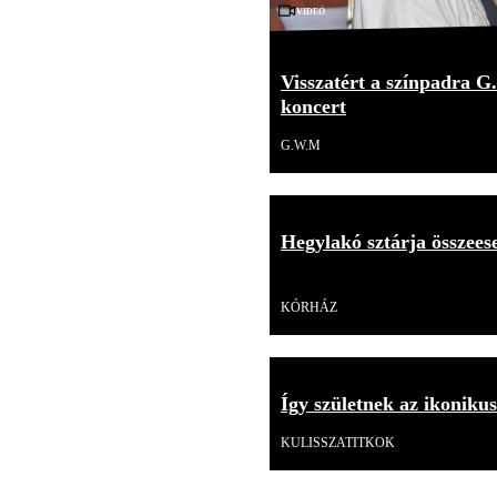
Videó
Visszatért a színpadra G.
koncert
G.W.M
Hegylakó sztárja összees
Videó
KÓRHÁZ
Így születnek az ikoniku
KULISSZATITKOK