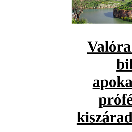
Valóra
bi
apoka
prófé
kiszárad