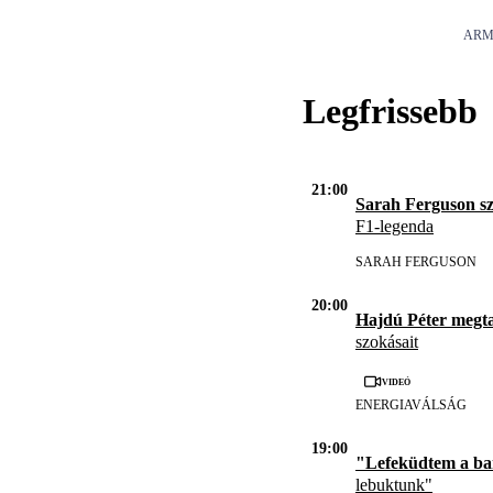
ARM
Legfrissebb
21:00
Sarah Ferguson s
F1-legenda
SARAH FERGUSON
20:00
Hajdú Péter megta
szokásait
Videó
ENERGIAVÁLSÁG
19:00
"Lefeküdtem a b
lebuktunk"