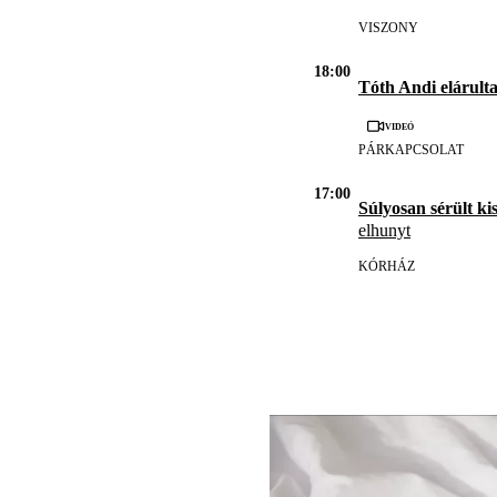
VISZONY
18:00
Tóth Andi elárulta
Videó
PÁRKAPCSOLAT
17:00
Súlyosan sérült ki
elhunyt
KÓRHÁZ