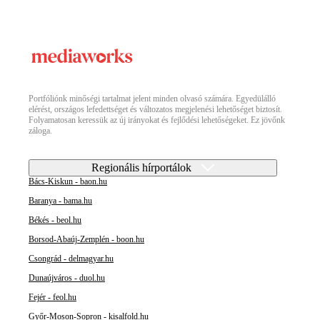
Portfóliónk minőségi tartalmat jelent minden olvasó számára. Egyedülálló
elérést, országos lefedettséget és változatos megjelenési lehetőséget biztosít.
Folyamatosan keressük az új irányokat és fejlődési lehetőségeket. Ez jövőnk
záloga.
Regionális hírportálok
Bács-Kiskun - baon.hu
Baranya - bama.hu
Békés - beol.hu
Borsod-Abaúj-Zemplén - boon.hu
Csongrád - delmagyar.hu
Dunaújváros - duol.hu
Fejér - feol.hu
Győr-Moson-Sopron - kisalfold.hu