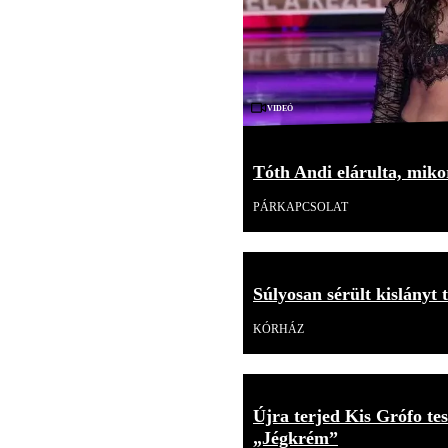
Videó
Tóth Andi elárulta, mikor
PÁRKAPCSOLAT
Súlyosan sérült kislányt 
KÓRHÁZ
Újra terjed Kis Grófo tes
„Jégkrém”