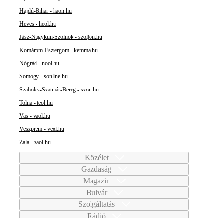
Hajdú-Bihar - haon.hu
Heves - heol.hu
Jász-Nagykun-Szolnok - szoljon.hu
Komárom-Esztergom - kemma.hu
Nógrád - nool.hu
Somogy - sonline.hu
Szabolcs-Szatmár-Bereg - szon.hu
Tolna - teol.hu
Vas - vaol.hu
Veszprém - veol.hu
Zala - zaol.hu
Közélet
Gazdaság
Magazin
Bulvár
Szolgáltatás
Rádió