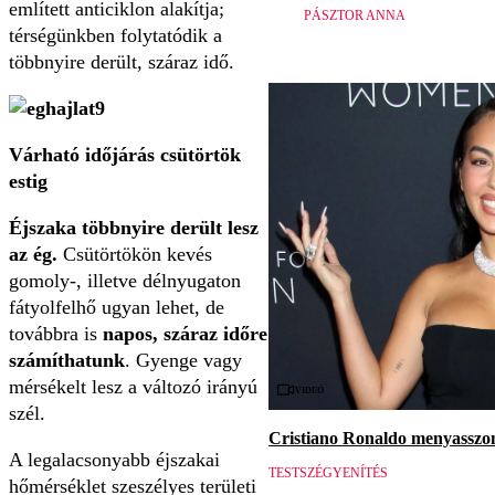
említett anticiklon alakítja;
PÁSZTOR ANNA
térségünkben folytatódik a
többnyire derült, száraz idő.
Várható időjárás csütörtök
estig
Éjszaka többnyire derült lesz
az ég.
Csütörtökön kevés
gomoly-, illetve délnyugaton
fátyolfelhő ugyan lehet, de
továbbra is
napos, száraz időre
számíthatunk
. Gyenge vagy
mérsékelt lesz a változó irányú
Videó
szél.
Cristiano Ronaldo menyasszon
A legalacsonyabb éjszakai
TESTSZÉGYENÍTÉS
hőmérséklet szeszélyes területi