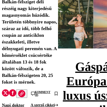
Balkán-félsziget déli
részéig nagy kiterjedésű
magasnyomás húzódik.
Területén többnyire napos,
száraz az idő, több felhő
csupán az anticiklon
Videó
északkeleti, illetve
délnyugati peremén van. A
hőmérséklet csúcsértéke
általában 13 és 18 fok
Gáspá
között változik, de a
Balkán-félszigeten 20, 25
Európa
fokot is mérnek.
luxus ús
KOMMENT
(0)
Napi doktor
A szerző cikkei