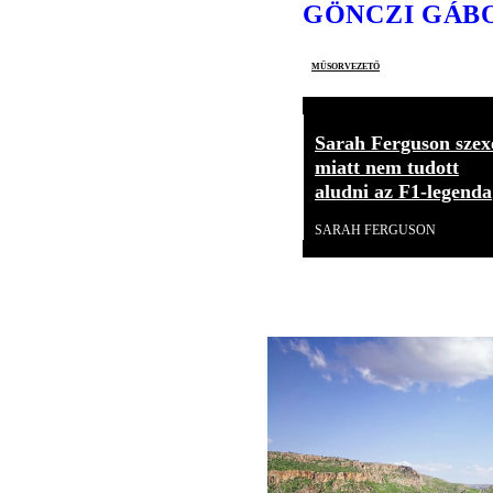
GÖNCZI GÁB
műsorvezető
Sarah Ferguson szex
miatt nem tudott
aludni az F1-legenda
SARAH FERGUSON