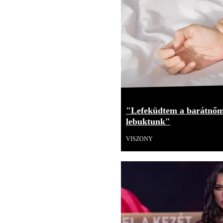
"Lefeküdtem a barátnőm
lebuktunk"
VISZONY