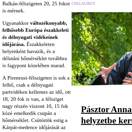
Balkán-félszigeten 20, 25 fokot
CSILLAGJEGY
is mérnek.
Ugyanakkor
változékonyabb,
felhősebb Európa északkeleti
és délnyugati vidékeinek
időjárása.
Északkeleten
helyenként havazik, és a
délutáni hőmérséklet továbbra
is fagypont közelében marad.
A Pireneusi-félszigeten is sok a
felhő, csak a délnyugati
partvidéken kellemes az idő, ott
18, 20 fok is van, a félsziget
nagy részén viszont 10, 15 fok
Pásztor Anna
közé emelkedik csupán a
helyzetbe ker
hőmérséklet. Csütörtök estig a
Kárpát-medence időjárását az