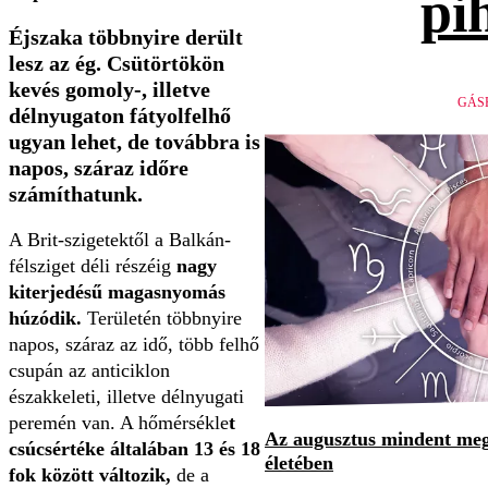
pi
Éjszaka többnyire derült
lesz az ég. Csütörtökön
kevés gomoly-, illetve
GÁS
délnyugaton fátyolfelhő
ugyan lehet, de továbbra is
napos, száraz időre
számíthatunk.
A Brit-szigetektől a Balkán-
félsziget déli részéig
nagy
kiterjedésű magasnyomás
húzódik.
Területén többnyire
napos, száraz az idő, több felhő
csupán az anticiklon
északkeleti, illetve délnyugati
peremén van. A hőmérsékle
t
Az augusztus mindent megv
csúcsértéke általában 13 és 18
életében
fok között változik,
de a