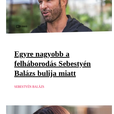
Videó
Egyre nagyobb a
felháborodás Sebestyén
Balázs bulija miatt
SEBESTYÉN BALÁZS