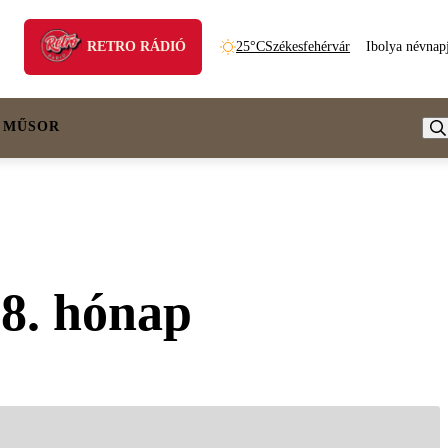
RETRO RÁDIÓ
25°C
Székesfehérvár
Ibolya névnap
 MŰSOR
-8. hónap