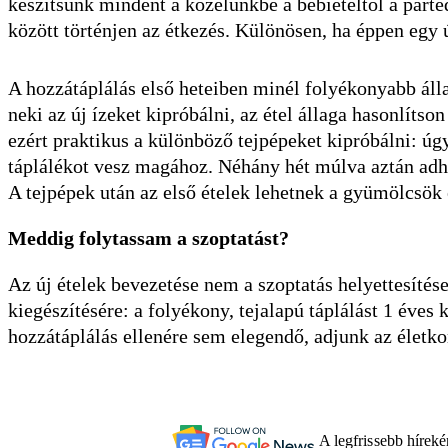
készítsünk mindent a közelünkbe a bébiételtől a part
között történjen az étkezés. Különösen, ha éppen egy 
A hozzátáplálás első heteiben minél folyékonyabb áll
neki az új ízeket kipróbálni, az étel állaga hasonlíts
ezért praktikus a különböző tejpépeket kipróbálni: úg
táplálékot vesz magához. Néhány hét múlva aztán adha
A tejpépek után az első ételek lehetnek a gyümölcsök 
Meddig folytassam a szoptatást?
Az új ételek bevezetése nem a szoptatás helyettesítés
kiegészítésére: a folyékony, tejalapú táplálást 1 éves
hozzátáplálás ellenére sem elegendő, adjunk az életko
A legfrissebb hírek