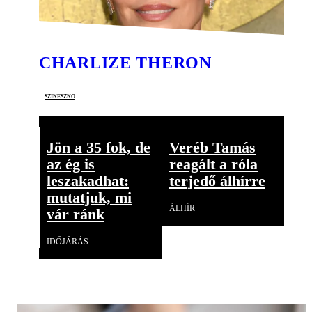
CHARLIZE THERON
színésznő
Jön a 35 fok, de
Veréb Tamás
az ég is
reagált a róla
leszakadhat:
terjedő álhírre
mutatjuk, mi
ÁLHÍR
vár ránk
IDŐJÁRÁS