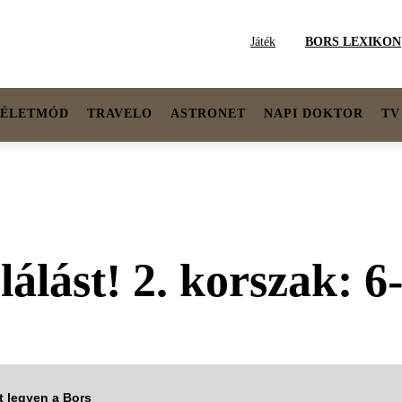
Játék
BORS LEXIKON
ÉLETMÓD
TRAVELO
ASTRONET
NAPI DOKTOR
TV
álást! 2. korszak: 6
tt legyen a Bors