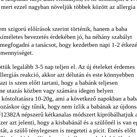
, mert ezzel nagyban növeljük többek között az allergia
em szigorú előírások szerint történik, hanem a baba
kíméletes bevezetés érdekében jó, ha néhány szabályt
megfogadni a tanácsot, hogy kezdetben napi 1-2 étkez
a mennyiséget.
ttük legalább 3-5 nap teljen el. Az új ételeket érdemes
llergiás reakció, akkor azt délután és este könnyebben
zt is szem előtt tartani, hogy a babánk teljesen
t ne utazás közben vagy számára idegen helyen
ső kóstoltatásra 10-20g, ami a következő napokban a bab
ozáskor úgy tűnik, hogy nem ízlik a babának az újdons
A népszerű kétkanalas módszert kipróbálhatjuk 
r azt jelenti, hogy a kisbabánál és a szülőnél is van e
t, a szülő ténylegesen is megeteti a picit. Etetés előtt