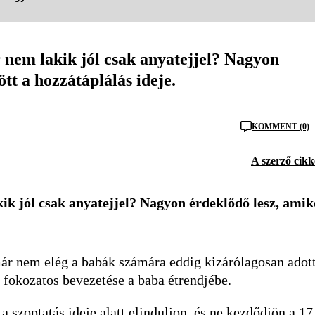
nem lakik jól csak anyatejjel? Nagyon
tt a hozzátáplálás ideje.
KOMMENT (0)
A szerző cikk
k jól csak anyatejjel? Nagyon érdeklődő lesz, amik
már nem elég a babák számára eddig kizárólagosan adot
ek fokozatos bevezetése a baba étrendjébe.
 szoptatás ideje alatt elinduljon, és ne kezdődjön a 17