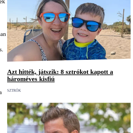
yek
ban
s.
Azt hitték, játszik: 8 sztrókot kapott a
hároméves kisfiú
SZTRÓK
a