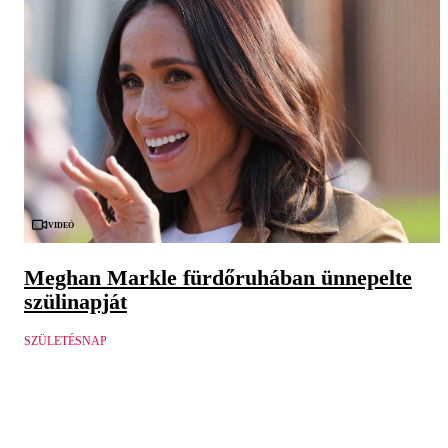
Videó
Meghan Markle fürdőruhában ünnepelte
szülinapját
SZÜLETÉSNAP