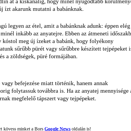
edlin át a kiskanálig, hogy minél nyugodtabb körülmén
új ízt akarunk mutatni a babánknak.
agú legyen az étel, amit a babánknak adunk: éppen elég
on minél inkább az anyatejre. Ebben az átmeneti időszak
y kóstol meg új ízeket a babánk, hogy folyékony
tunk sűrűbb pürét vagy sűrűbbre készített tejpépeket i
és a zöldségek, püré formájában.
e vagy befejezése miatt történik, hanem annak
 korig folytassuk továbbra is. Ha az anyatej mennyisége 
rnak megfelelő tápszert vagy tejpépeket.
ért kövess minket a Bors
Google News
oldalán is!