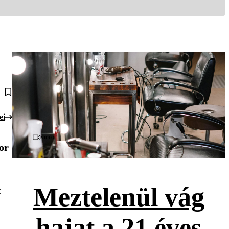
ei
Videó
or
Meztelenül vág
t
hajat a 21 éves
.