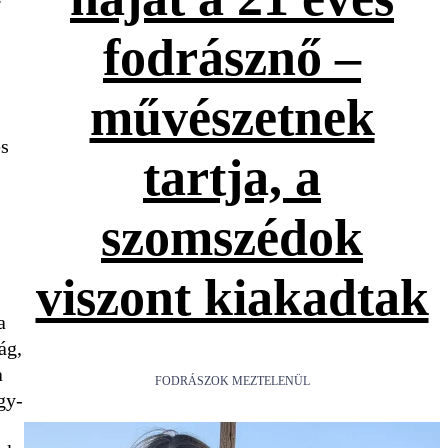
fodrásznő –
művészetnek
és
tartja, a
szomszédok
viszont kiakadtak
a
ág,
a
FODRÁSZOK MEZTELENÜL
gy-