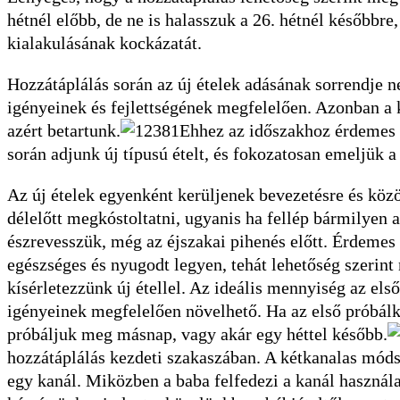
hétnél előbb, de ne is halasszuk a 26. hétnél későbbre
kialakulásának kockázatát.
Hozzátáplálás során az új ételek adásának sorrendje n
igényeinek és fejlettségének megfelelően. Azonban a 
azért betartunk.
Ehhez az időszakhoz érdemes 
során adjunk új típusú ételt, és fokozatosan emeljük 
Az új ételek egyenként kerüljenek bevezetésre és közö
délelőtt megkóstoltatni, ugyanis ha fellép bármilyen a
észrevesszük, még az éjszakai pihenés előtt. Érdemes a
egészséges és nyugodt legyen, tehát lehetőség szerin
kísérletezzünk új étellel. Az ideális mennyiség az el
igényeinek megfelelően növelhető. Ha az első próbálk
próbáljuk meg másnap, vagy akár egy héttel később.
hozzátáplálás kezdeti szakaszában. A kétkanalas módsze
egy kanál. Miközben a baba felfedezi a kanál használatá