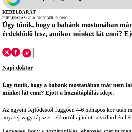
KEBELBARÁT
PUBLIKÁLÁS:
2010. OKTÓBER 12. 00:00
Úgy tűnik, hogy a babánk mostanában már 
érdeklődő lesz, amikor minket lát enni? Ejö
Napi doktor
Úgy tűnik, hogy a babánk mostanában már nem laki
minket lát enni? Ejött a hozzátáplálás ideje.
Az egyéni fejlődéstől függően 4-6 hónapos kor után 
anyatej vagy tápszer: ekkortól ajánlott a szilárd étel
Lényeges, hogy a hozzátáplálás lehetőség szerint még a