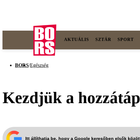
AKTUÁLIS
SZTÁR
SPORT
BORS
/
Egészség
Kezdjük a hozzátápl
Itt állíthatja be, hogy a Google keresőben elsők közö