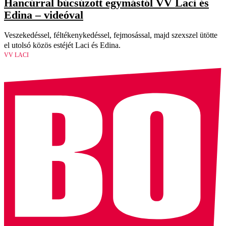
Hancúrral búcsúzott egymástól VV Laci és
Edina – videóval
Veszekedéssel, féltékenykedéssel, fejmosással, majd szexszel ütötte
el utolsó közös estéjét Laci és Edina.
VV LACI