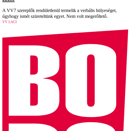
A VV7 szereplők rendületlenül termelik a verbális hülyeséget,
úgyhogy ismét szüreteltünk egyet. Nem volt megerőltető.
VV LACI