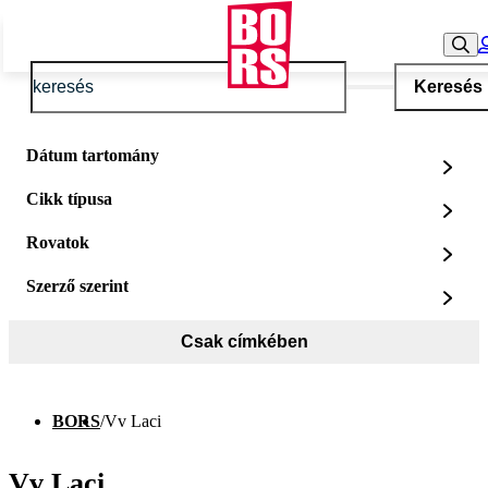
Keresés
Dátum tartomány
Cikk típusa
Rovatok
Szerző szerint
Csak címkében
BORS
/
Vv Laci
Vv Laci