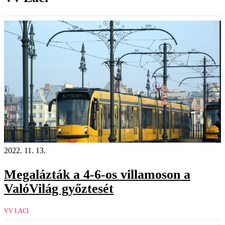
2022. 11. 13.
Megalázták a 4-6-os villamoson a
ValóVilág győztesét
VV LACI