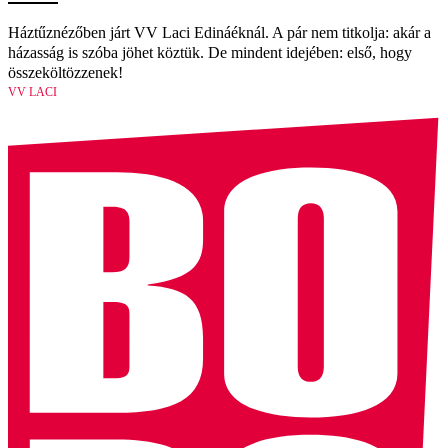
Háztűznézőben járt VV Laci Edináéknál. A pár nem titkolja: akár a
házasság is szóba jöhet köztük. De mindent idejében: első, hogy
összeköltözzenek!
VV LACI