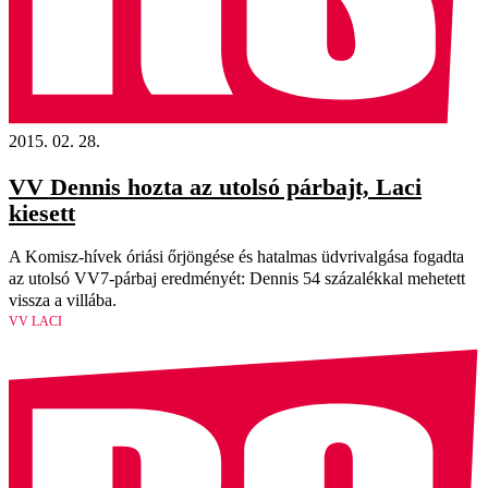
2015. 02. 28.
VV Dennis hozta az utolsó párbajt, Laci
kiesett
A Komisz-hívek óriási őrjöngése és hatalmas üdvrivalgása fogadta
az utolsó VV7-párbaj eredményét: Dennis 54 százalékkal mehetett
vissza a villába.
VV LACI