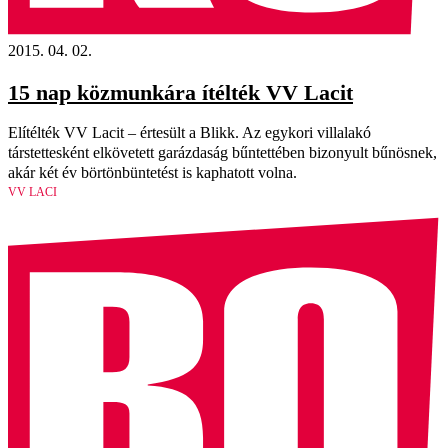
2015. 04. 02.
15 nap közmunkára ítélték VV Lacit
Elítélték VV Lacit – értesült a Blikk. Az egykori villalakó
társtettesként elkövetett garázdaság bűntettében bizonyult bűnösnek,
akár két év börtönbüntetést is kaphatott volna.
VV LACI