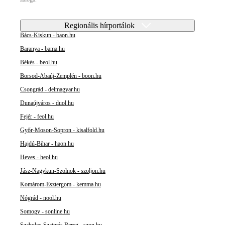
Regionális hírportálok
Bács-Kiskun - baon.hu
Baranya - bama.hu
Békés - beol.hu
Borsod-Abaúj-Zemplén - boon.hu
Csongrád - delmagyar.hu
Dunaújváros - duol.hu
Fejér - feol.hu
Győr-Moson-Sopron - kisalfold.hu
Hajdú-Bihar - haon.hu
Heves - heol.hu
Jász-Nagykun-Szolnok - szoljon.hu
Komárom-Esztergom - kemma.hu
Nógrád - nool.hu
Somogy - sonline.hu