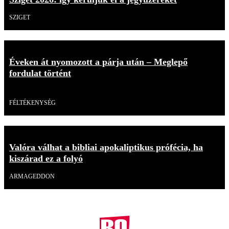
SZIGET
Éveken át nyomozott a párja után – Meglepő
fordulat történt
Videó
FÉLTÉKENYSÉG
Valóra válhat a bibliai apokaliptikus prófécia, ha
kiszárad ez a folyó
ARMAGEDDON