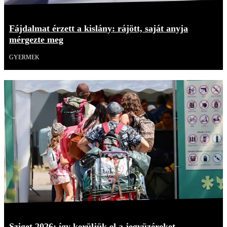
Fájdalmat érzett a kislány: rájött, saját anyja
mérgezte meg
GYERMEK
Sziget 2026: így kerüljük el a jegyüzéreket