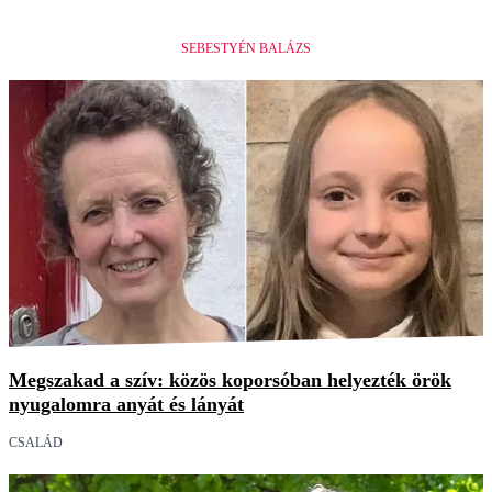
SEBESTYÉN BALÁZS
Megszakad a szív: közös koporsóban helyezték örök
nyugalomra anyát és lányát
CSALÁD