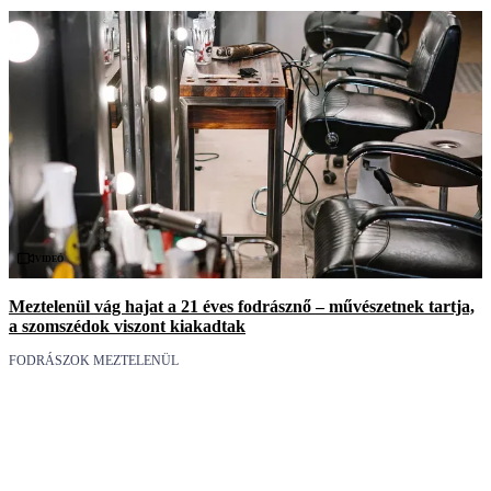
Videó
Meztelenül vág hajat a 21 éves fodrásznő – művészetnek tartja,
a szomszédok viszont kiakadtak
FODRÁSZOK MEZTELENÜL