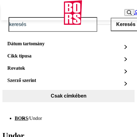
Keresés
Dátum tartomány
Cikk típusa
Rovatok
Szerző szerint
Csak címkében
BORS
/
Undor
Undor