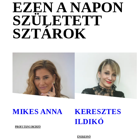
EZEN A NAPON
SZÜLETETT
SZTÁROK
MIKES ANNA
KERESZTES
ILDIKÓ
profi táncoktató
énekesnő