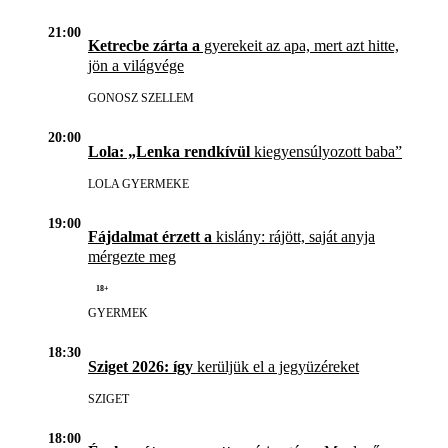
21:00
Ketrecbe zárta a
gyerekeit az apa, mert azt hitte,
jön a világvége
GONOSZ SZELLEM
20:00
Lola: „Lenka rendkívül
kiegyensúlyozott baba”
LOLA GYERMEKE
19:00
Fájdalmat érzett a
kislány: rájött, saját anyja
mérgezte meg
18+
GYERMEK
18:30
Sziget 2026: így
kerüljük el a jegyüzéreket
SZIGET
18:00