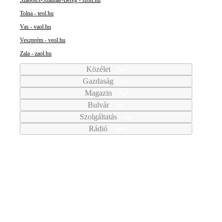
Szabolcs-Szatmár-Bereg - szon.hu
Tolna - teol.hu
Vas - vaol.hu
Veszprém - veol.hu
Zala - zaol.hu
Közélet
Gazdaság
Magazin
Bulvár
Szolgáltatás
Rádió