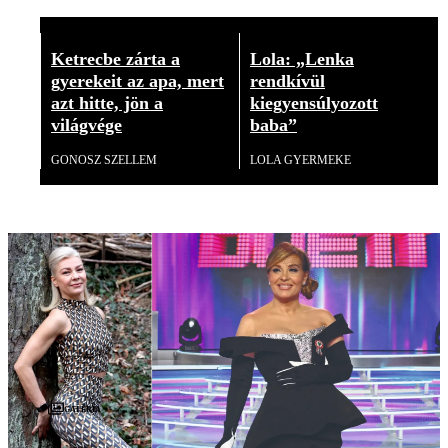
Ketrecbe zárta a
Lola: „Lenka
gyerekeit az apa, mert
rendkívül
azt hitte, jön a
kiegyensúlyozott
világvége
baba”
GONOSZ SZELLEM
LOLA GYERMEKE
Galéria