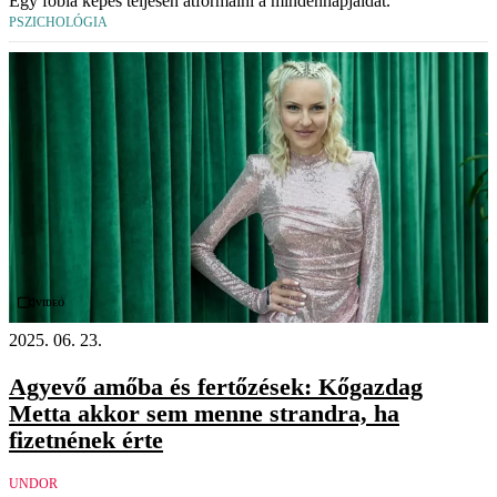
Egy fóbia képes teljesen átformálni a mindennapjaidat.
PSZICHOLÓGIA
Videó
2025. 06. 23.
Agyevő amőba és fertőzések: Kőgazdag
Metta akkor sem menne strandra, ha
fizetnének érte
UNDOR