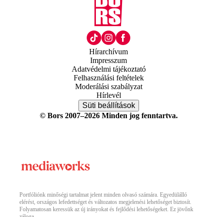
Hírarchívum
Impresszum
Adatvédelmi tájékoztató
Felhasználási feltételek
Moderálási szabályzat
Hírlevél
Süti beállítások
© Bors 2007–2026 Minden jog fenntartva.
Portfóliónk minőségi tartalmat jelent minden olvasó számára. Egyedülálló
elérést, országos lefedettséget és változatos megjelenési lehetőséget biztosít.
Folyamatosan keressük az új irányokat és fejlődési lehetőségeket. Ez jövőnk
záloga.