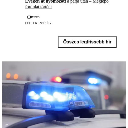
Éveken át nyomozott
a párja után – Meglepő
fordulat történt
Videó
FÉLTÉKENYSÉG
Összes legfrissebb hír
18+