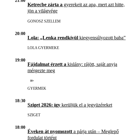
21:00
Ketrecbe zárta a
gyerekeit az apa, mert azt hitte,
jön a világvége
GONOSZ SZELLEM
20:00
Lola: „Lenka rendkívül
kiegyensúlyozott baba”
LOLA GYERMEKE
19:00
Fájdalmat érzett a
kislány: rájött, saját anyja
mérgezte meg
18+
GYERMEK
18:30
Sziget 2026: így
kerüljük el a jegyüzéreket
SZIGET
18:00
Éveken át nyomozott
a párja után – Meglepő
fordulat történt