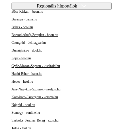
Regionális hírportálok
Bács-Kiskun - baon.hu
Baranya - bama.hu
Békés - beol.hu
Borsod-Abaúj-Zemplén - boon.hu
Csongrád - delmagyar.hu
Dunaújváros - duol.hu
Fejér - feol.hu
Győr-Moson-Sopron - kisalfold.hu
Hajdú-Bihar - haon.hu
Heves - heol.hu
Jász-Nagykun-Szolnok - szoljon.hu
Komárom-Esztergom - kemma.hu
Nógrád - nool.hu
Somogy - sonline.hu
Szabolcs-Szatmár-Bereg - szon.hu
Tolna - teol.hu