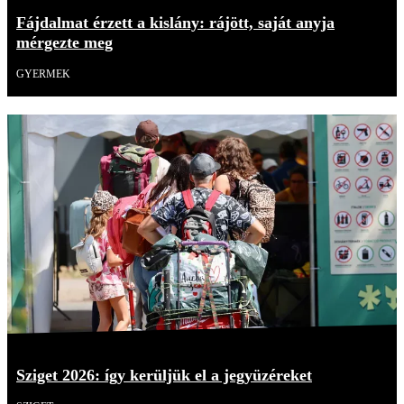
Fájdalmat érzett a kislány: rájött, saját anyja
mérgezte meg
GYERMEK
Sziget 2026: így kerüljük el a jegyüzéreket