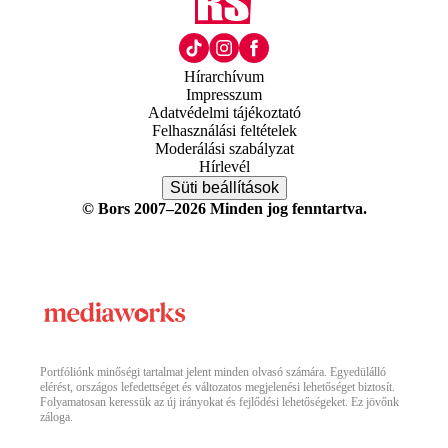
Hírarchívum
Impresszum
Adatvédelmi tájékoztató
Felhasználási feltételek
Moderálási szabályzat
Hírlevél
Süti beállítások
© Bors 2007–2026 Minden jog fenntartva.
Portfóliónk minőségi tartalmat jelent minden olvasó számára. Egyedülálló
elérést, országos lefedettséget és változatos megjelenési lehetőséget biztosít.
Folyamatosan keressük az új irányokat és fejlődési lehetőségeket. Ez jövőnk
záloga.