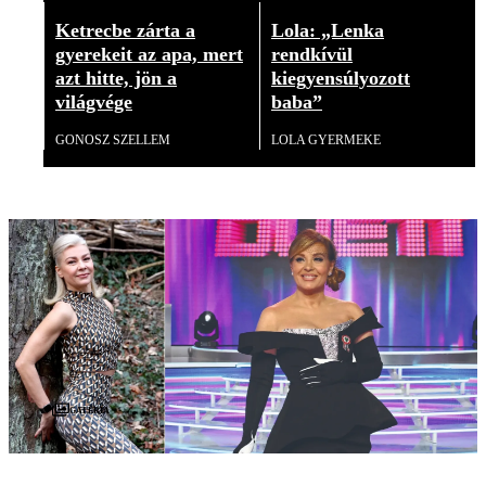
Ketrecbe zárta a
Lola: „Lenka
gyerekeit az apa, mert
rendkívül
azt hitte, jön a
kiegyensúlyozott
világvége
baba”
GONOSZ SZELLEM
LOLA GYERMEKE
Galéria