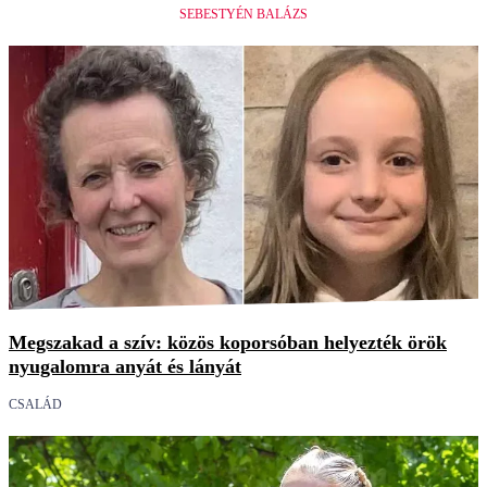
SEBESTYÉN BALÁZS
Megszakad a szív: közös koporsóban helyezték örök
nyugalomra anyát és lányát
CSALÁD