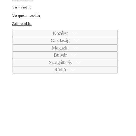
Vas - vaol.hu
Veszprém - veol.hu
Zala - zaol.hu
Közélet
Gazdaság
Magazin
Bulvár
Szolgáltatás
Rádió