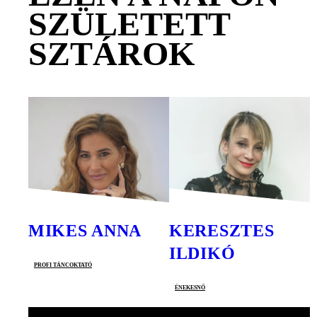
SZÜLETETT
SZTÁROK
MIKES ANNA
KERESZTES
ILDIKÓ
profi táncoktató
énekesnő