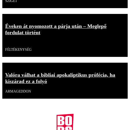
SZIGET
Éveken át nyomozott a párja után – Meglepő
fordulat történt
Videó
FÉLTÉKENYSÉG
Valóra válhat a bibliai apokaliptikus prófécia, ha
kiszárad ez a folyó
ARMAGEDDON