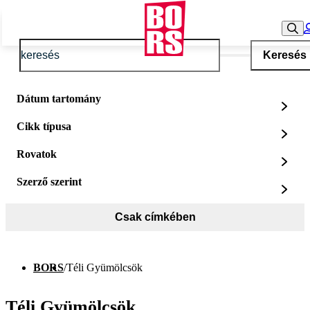
Keresés
Dátum tartomány
Cikk típusa
Rovatok
Szerző szerint
Csak címkében
BORS
/
Téli Gyümölcsök
Téli Gyümölcsök