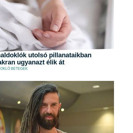
aldoklók utolsó pillanataikban
kran ugyanazt élik át
OKLÓ BETEGEK