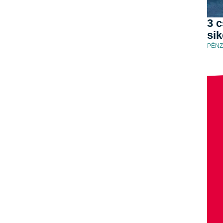
3 c
si
PÉNZ