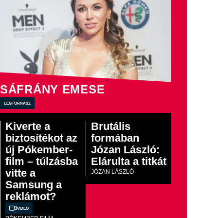
SÁFRÁNY EMESE
légtornász
Kiverte a
Brutális
biztosítékot az
formában
új Pókember-
Józan László:
film – túlzásba
Elárulta a titkát
vitte a
JÓZAN LÁSZLÓ
Samsung a
reklámot?
Videó