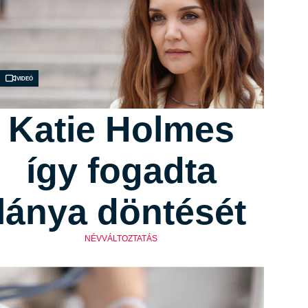
Videó
Katie Holmes
így fogadta
lánya döntését
NÉVVÁLTOZTATÁS