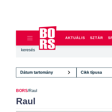
AKTUÁLIS
SZTÁR
S
Dátum tartomány
Cikk típusa
BORS
/
Raul
Raul