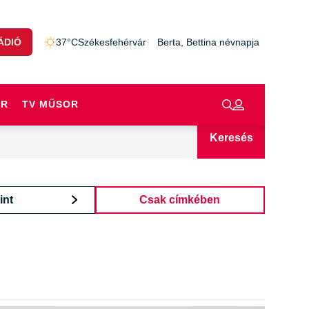
ÁDIÓ
37°C
Székesfehérvár
Berta, Bettina névnapja
OR
TV MŰSOR
Keresés
int
Csak címkében