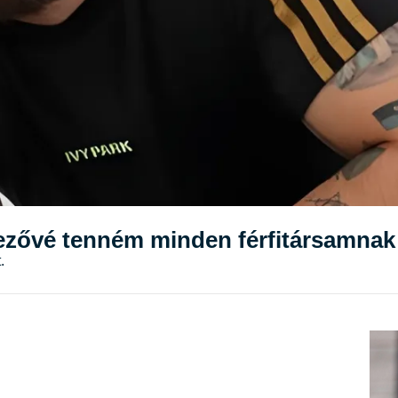
ezővé tenném minden férfitársamnak 
.