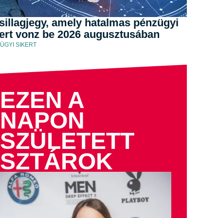
sillagjegy, amely hatalmas pénzügyi
kert vonz be 2026 augusztusában
ÜGYI SIKERT
EZEN A
NAPON
SZÜLETETT
SZTÁROK