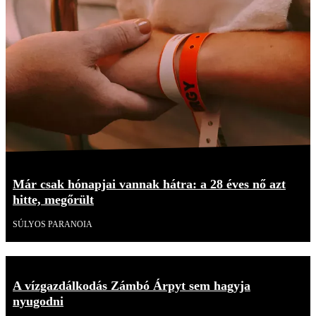
Már csak hónapjai vannak hátra: a 28 éves nő azt
hitte, megőrült
SÚLYOS PARANOIA
A vízgazdálkodás Zámbó Árpyt sem hagyja
nyugodni