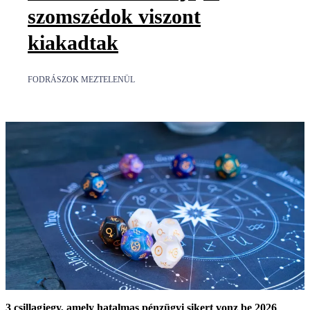
szomszédok viszont
kiakadtak
FODRÁSZOK MEZTELENÜL
3 csillagjegy, amely hatalmas pénzügyi sikert vonz be 2026