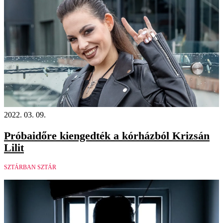
2022. 03. 09.
Próbaidőre kiengedték a kórházból Krizsán
Lilit
SZTÁRBAN SZTÁR