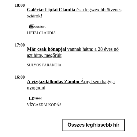
18:00
Galéria: Liptai Claudia
és a legszexibb ötvenes
sztárok!
Galéria
LIPTAI CLAUDIA
17:00
Már csak hónapjai
vannak hátra: a 28 éves nő
azt hitte, megőrült
SÚLYOS PARANOIA
16:00
A vízgazdálkodás Zámbó
Árpyt sem hagyja
nyugodni
Videó
VÍZGAZDÁLKODÁS
Összes legfrissebb hír