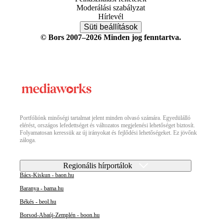
Moderálási szabályzat
Hírlevél
Süti beállítások
© Bors 2007–2026 Minden jog fenntartva.
Portfóliónk minőségi tartalmat jelent minden olvasó számára. Egyedülálló
elérést, országos lefedettséget és változatos megjelenési lehetőséget biztosít.
Folyamatosan keressük az új irányokat és fejlődési lehetőségeket. Ez jövőnk
záloga.
Regionális hírportálok
Bács-Kiskun - baon.hu
Baranya - bama.hu
Békés - beol.hu
Borsod-Abaúj-Zemplén - boon.hu