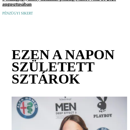
augusztusában
PÉNZÜGYI SIKERT
EZEN A NAPON
SZÜLETETT
SZTÁROK