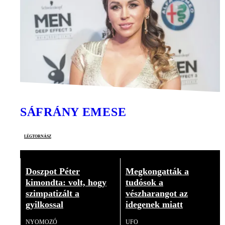
SÁFRÁNY EMESE
légtornász
Doszpot Péter
Megkongatták a
kimondta: volt, hogy
tudósok a
szimpatizált a
vészharangot az
gyilkossal
idegenek miatt
NYOMOZÓ
UFO