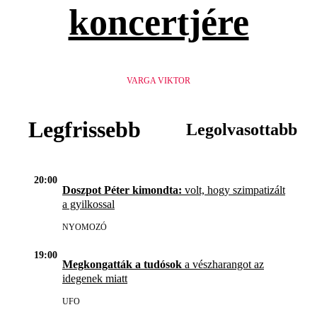
koncertjére
VARGA VIKTOR
Legfrissebb
Legolvasottabb
20:00
Doszpot Péter kimondta:
volt, hogy szimpatizált
a gyilkossal
NYOMOZÓ
19:00
Megkongatták a tudósok
a vészharangot az
idegenek miatt
UFO