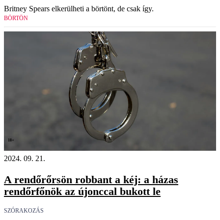
Britney Spears elkerülheti a börtönt, de csak így.
BÖRTÖN
18+
2024. 09. 21.
A rendőrőrsön robbant a kéj: a házas
rendőrfőnök az újonccal bukott le
SZÓRAKOZÁS