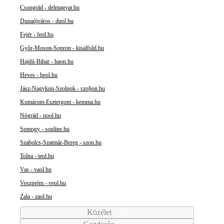
Csongrád - delmagyar.hu
Dunaújváros - duol.hu
Fejér - feol.hu
Győr-Moson-Sopron - kisalfold.hu
Hajdú-Bihar - haon.hu
Heves - heol.hu
Jász-Nagykun-Szolnok - szoljon.hu
Komárom-Esztergom - kemma.hu
Nógrád - nool.hu
Somogy - sonline.hu
Szabolcs-Szatmár-Bereg - szon.hu
Tolna - teol.hu
Vas - vaol.hu
Veszprém - veol.hu
Zala - zaol.hu
Közélet