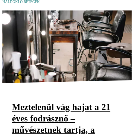
HALDOKLÓ BETEGEK
Videó
Meztelenül vág hajat a 21
éves fodrásznő –
művészetnek tartja, a