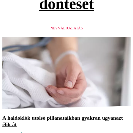
döntését
NÉVVÁLTOZTATÁS
A haldoklók utolsó pillanataikban gyakran ugyanazt
élik át