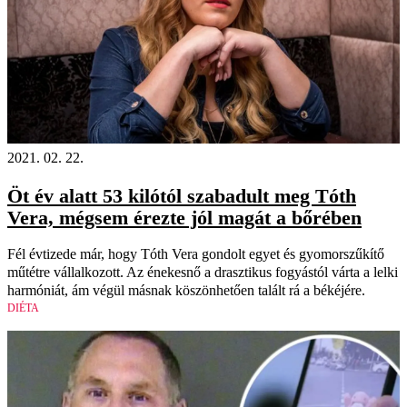
2021. 02. 22.
Öt év alatt 53 kilótól szabadult meg Tóth
Vera, mégsem érezte jól magát a bőrében
Fél évtizede már, hogy Tóth Vera gondolt egyet és gyomorszűkítő
műtétre vállalkozott. Az énekesnő a drasztikus fogyástól várta a lelki
harmóniát, ám végül másnak köszönhetően talált rá a békéjére.
DIÉTA