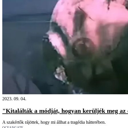
2023. 09. 04.
"Kitalálták a módját, hogyan kerüljék meg az ö
A szakértők rájöttek, hogy mi állhat a tragédia hátterében.
OCEANGATE