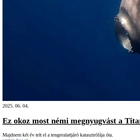
2025. 06. 04.
Ez okoz most némi megnyugvást a Titan-t
Majdnem két év telt el a tengeralattjáró katasztrófája óta.