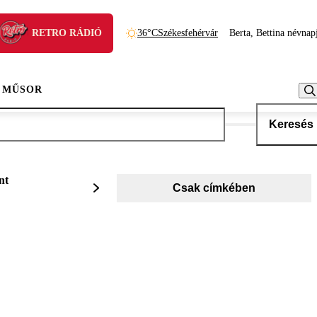
RETRO RÁDIÓ
36°C
Székesfehérvár
Berta, Bettina névnap
 MŰSOR
Keresés
nt
Csak címkében