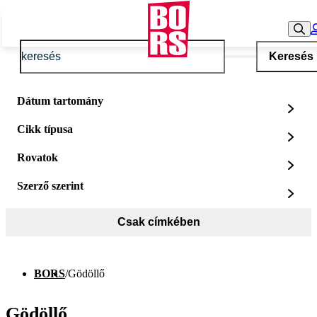
Keresés
Dátum tartomány
Cikk típusa
Rovatok
Szerző szerint
Csak címkében
BORS
/
Gödöllő
Gödöllő