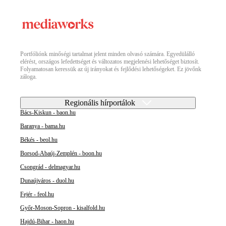
Portfóliónk minőségi tartalmat jelent minden olvasó számára. Egyedülálló
elérést, országos lefedettséget és változatos megjelenési lehetőséget biztosít.
Folyamatosan keressük az új irányokat és fejlődési lehetőségeket. Ez jövőnk
záloga.
Regionális hírportálok
Bács-Kiskun - baon.hu
Baranya - bama.hu
Békés - beol.hu
Borsod-Abaúj-Zemplén - boon.hu
Csongrád - delmagyar.hu
Dunaújváros - duol.hu
Fejér - feol.hu
Győr-Moson-Sopron - kisalfold.hu
Hajdú-Bihar - haon.hu