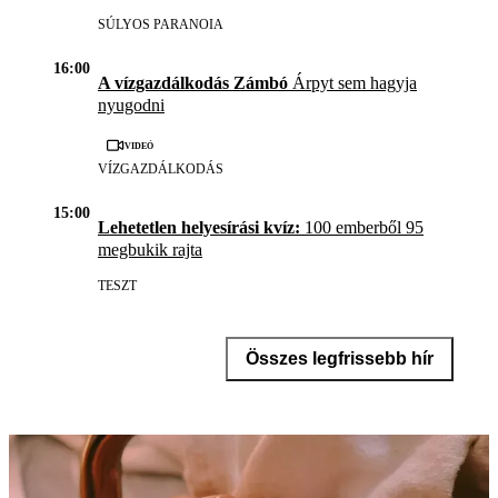
SÚLYOS PARANOIA
16:00
A vízgazdálkodás Zámbó
Árpyt sem hagyja
nyugodni
Videó
VÍZGAZDÁLKODÁS
15:00
Lehetetlen helyesírási kvíz:
100 emberből 95
megbukik rajta
TESZT
Összes legfrissebb hír