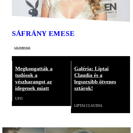
SÁFRÁNY EMESE
légtornász
Megkongatták a
Galéria: Liptai
tudósok a
Claudia és a
vészharangot az
legszexibb ötvenes
idegenek miatt
sztárok!
UFO
Galéria
LIPTAI CLAUDIA