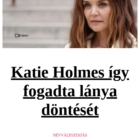
Videó
Katie Holmes így
fogadta lánya
döntését
NÉVVÁLTOZTATÁS