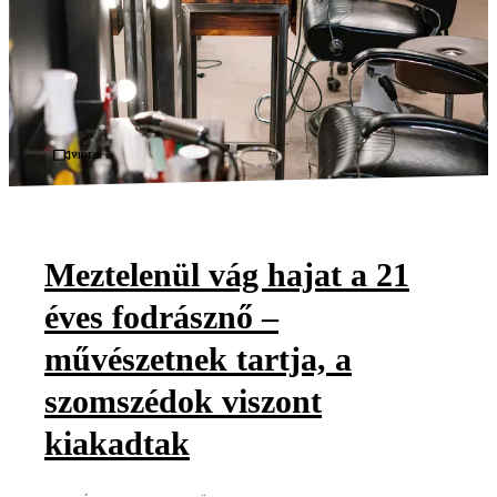
Videó
Meztelenül vág hajat a 21
éves fodrásznő –
művészetnek tartja, a
szomszédok viszont
kiakadtak