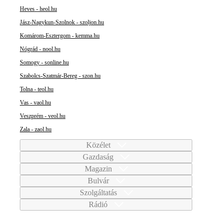
Heves - heol.hu
Jász-Nagykun-Szolnok - szoljon.hu
Komárom-Esztergom - kemma.hu
Nógrád - nool.hu
Somogy - sonline.hu
Szabolcs-Szatmár-Bereg - szon.hu
Tolna - teol.hu
Vas - vaol.hu
Veszprém - veol.hu
Zala - zaol.hu
Közélet
Gazdaság
Magazin
Bulvár
Szolgáltatás
Rádió