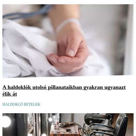
A haldoklók utolsó pillanataikban gyakran ugyanazt
élik át
HALDOKLÓ BETEGEK