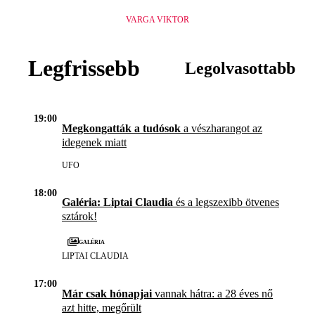
VARGA VIKTOR
Legfrissebb
Legolvasottabb
19:00
Megkongatták a tudósok
a vészharangot az
idegenek miatt
UFO
18:00
Galéria: Liptai Claudia
és a legszexibb ötvenes
sztárok!
Galéria
LIPTAI CLAUDIA
17:00
Már csak hónapjai
vannak hátra: a 28 éves nő
azt hitte, megőrült