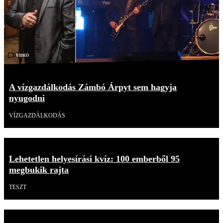
Videó
A vízgazdálkodás Zámbó Árpyt sem hagyja
nyugodni
VÍZGAZDÁLKODÁS
Lehetetlen helyesírási kvíz: 100 emberből 95
megbukik rajta
TESZT