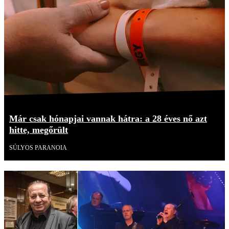
Már csak hónapjai vannak hátra: a 28 éves nő azt
hitte, megőrült
SÚLYOS PARANOIA