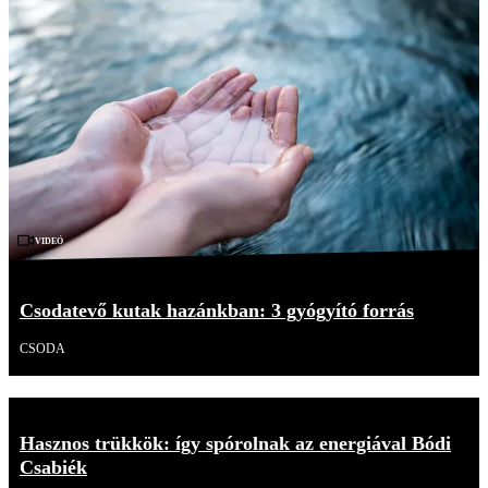
Videó
Csodatevő kutak hazánkban: 3 gyógyító forrás
CSODA
Hasznos trükkök: így spórolnak az energiával Bódi
Csabiék