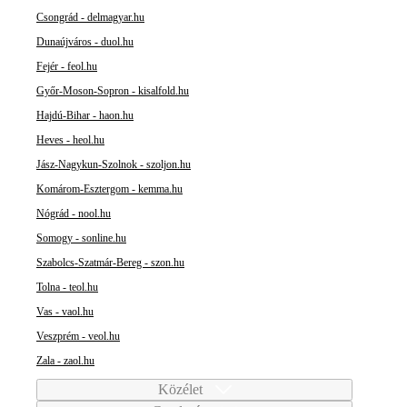
Csongrád - delmagyar.hu
Dunaújváros - duol.hu
Fejér - feol.hu
Győr-Moson-Sopron - kisalfold.hu
Hajdú-Bihar - haon.hu
Heves - heol.hu
Jász-Nagykun-Szolnok - szoljon.hu
Komárom-Esztergom - kemma.hu
Nógrád - nool.hu
Somogy - sonline.hu
Szabolcs-Szatmár-Bereg - szon.hu
Tolna - teol.hu
Vas - vaol.hu
Veszprém - veol.hu
Zala - zaol.hu
Közélet