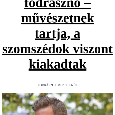
fodrásznő –
művészetnek
tartja, a
szomszédok viszont
kiakadtak
FODRÁSZOK MEZTELENÜL