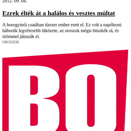
2012. 09. 04.
Ezrek élték át a halálos és vesztes múltat
A borogyinói csatában tízezer ember esett el. Ez volt a napóleoni
háborúk legvéresebb ütközete, az oroszok mégis büszkék rá, és
örömmel játsszák el.
OROSZOK