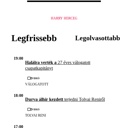
HARRY HERCEG
Legfrissebb
Legolvasottabb
19:00
Halálra verték a
27 éves válogatott
csapatkapitányt
Videó
VÁLOGATOTT
18:00
Durva álhír kezdett
terjedni Tolvai Reniről
Videó
TOLVAI RENI
17:00