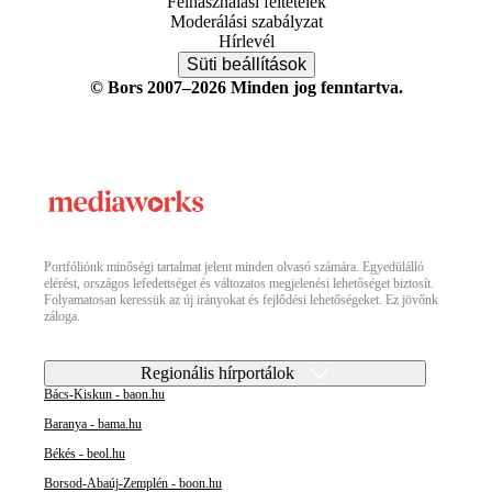
Felhasználási feltételek
Moderálási szabályzat
Hírlevél
Süti beállítások
© Bors 2007–2026 Minden jog fenntartva.
Portfóliónk minőségi tartalmat jelent minden olvasó számára. Egyedülálló
elérést, országos lefedettséget és változatos megjelenési lehetőséget biztosít.
Folyamatosan keressük az új irányokat és fejlődési lehetőségeket. Ez jövőnk
záloga.
Regionális hírportálok
Bács-Kiskun - baon.hu
Baranya - bama.hu
Békés - beol.hu
Borsod-Abaúj-Zemplén - boon.hu