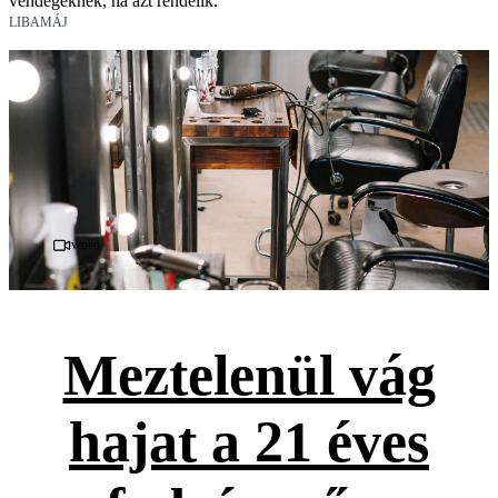
vendégeknek, ha azt rendelik.
LIBAMÁJ
Videó
Meztelenül vág
hajat a 21 éves