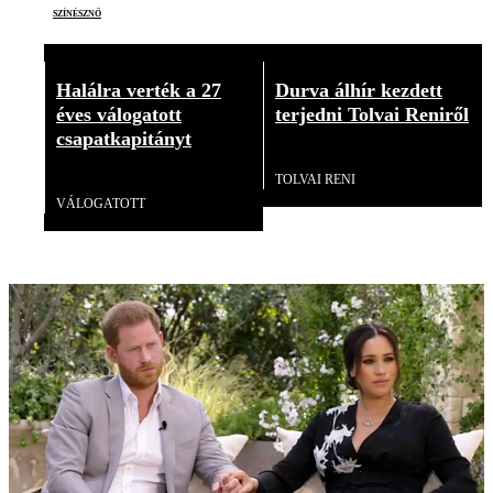
színésznő
Halálra verték a 27
Durva álhír kezdett
éves válogatott
terjedni Tolvai Reniről
csapatkapitányt
Videó
Videó
TOLVAI RENI
VÁLOGATOTT