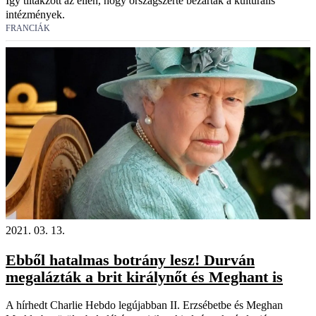
Így tiltakzott az ellen, hogy országszerte bezártak a kulturális
intézmények.
FRANCIÁK
2021. 03. 13.
Ebből hatalmas botrány lesz! Durván
megalázták a brit királynőt és Meghant is
A hírhedt Charlie Hebdo legújabban II. Erzsébetbe és Meghan