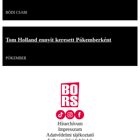
Videó
BÓDI CSABI
Tom Holland ennyit keresett Pókemberként
Videó
PÓKEMBER
Hírarchívum
Impresszum
Adatvédelmi tájékoztató