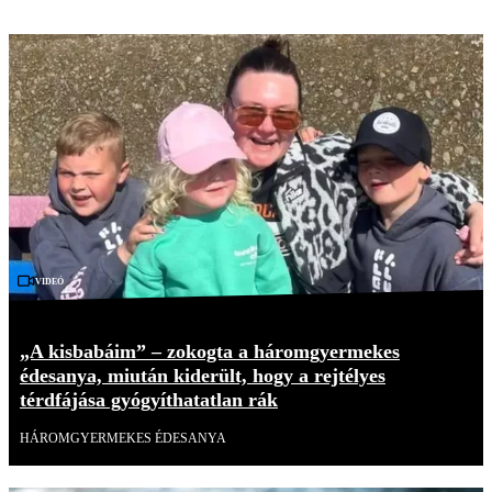
Videó
„A kisbabáim” – zokogta a háromgyermekes
édesanya, miután kiderült, hogy a rejtélyes
térdfájása gyógyíthatatlan rák
HÁROMGYERMEKES ÉDESANYA