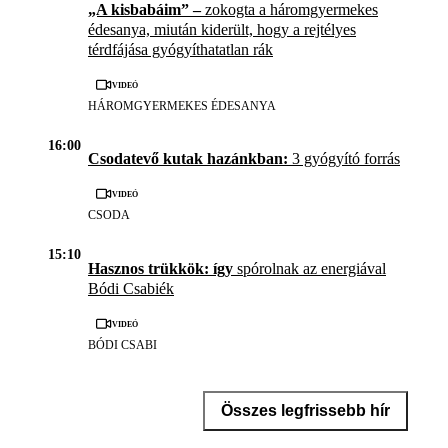
„A kisbabáim” –
zokogta a háromgyermekes
édesanya, miután kiderült, hogy a rejtélyes
térdfájása gyógyíthatatlan rák
Videó
HÁROMGYERMEKES ÉDESANYA
16:00
Csodatevő kutak hazánkban:
3 gyógyító forrás
Videó
CSODA
15:10
Hasznos trükkök: így
spórolnak az energiával
Bódi Csabiék
Videó
BÓDI CSABI
Összes legfrissebb hír