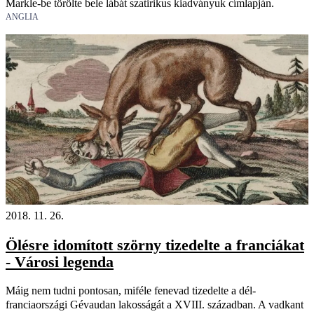
Markle-be törölte bele lábát szatirikus kiadványuk címlapján.
ANGLIA
2018. 11. 26.
Ölésre idomított szörny tizedelte a franciákat
- Városi legenda
Máig nem tudni pontosan, miféle fenevad tizedelte a dél-
franciaországi Gévaudan lakosságát a XVIII. században. A vadkant