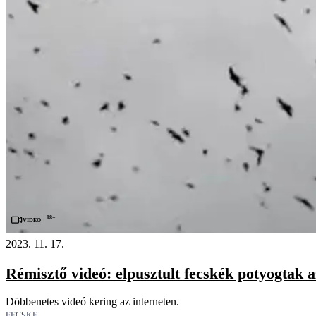
18+
Videó
2023. 11. 17.
Rémisztő videó: elpusztult fecskék potyogtak a
Döbbenetes videó kering az interneten.
FECSKE