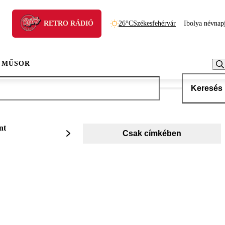
RETRO RÁDIÓ
26°C
Székesfehérvár
Ibolya névnap
 MŰSOR
Keresés
nt
Csak címkében