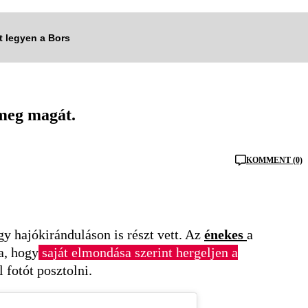
tt legyen a Bors
 meg magát.
KOMMENT (0)
gy hajókiránduláson is részt vett. Az
énekes
a
a, hogy
saját elmondása szerint hergeljen a
l fotót posztolni.