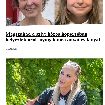
Megszakad a szív: közös koporsóban
helyezték örök nyugalomra anyát és lányát
CSALÁD