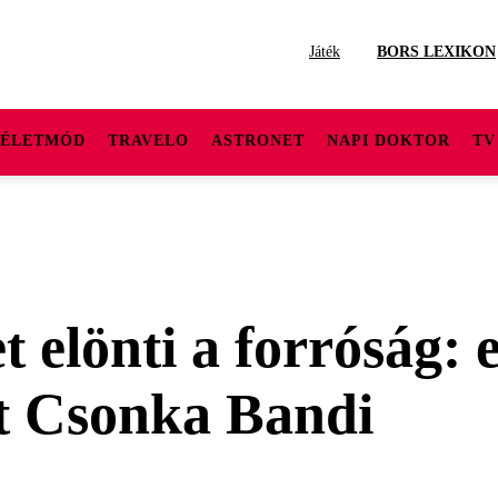
Játék
BORS LEXIKON
ÉLETMÓD
TRAVELO
ASTRONET
NAPI DOKTOR
TV
 elönti a forróság: 
it Csonka Bandi