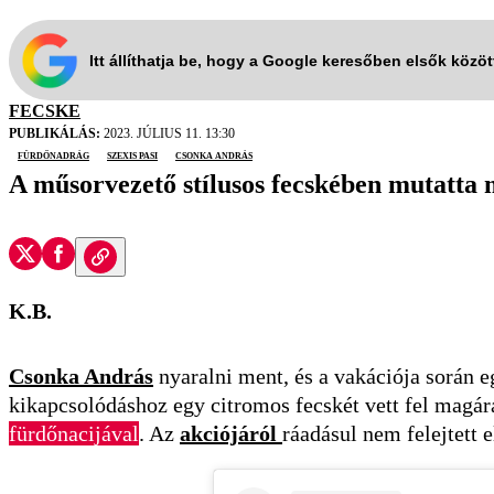
Itt állíthatja be, hogy a Google keresőben elsők közö
FECSKE
PUBLIKÁLÁS:
2023. JÚLIUS 11. 13:30
fürdőnadrág
szexis pasi
Csonka András
A műsorvezető stílusos fecskében mutatta
K.B.
Csonka András
nyaralni ment, és a vakációja során e
kikapcsolódáshoz egy citromos fecskét vett fel magár
fürdőnacijával
. Az
akciójáról
ráadásul nem felejtett e