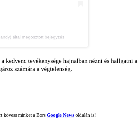
ndy) által megosztott bejegyzés
n a kedvenc tevékenysége hajnalban nézni és hallgatni a
ugároz számára a végtelenség.
ért kövess minket a Bors
Google News
oldalán is!