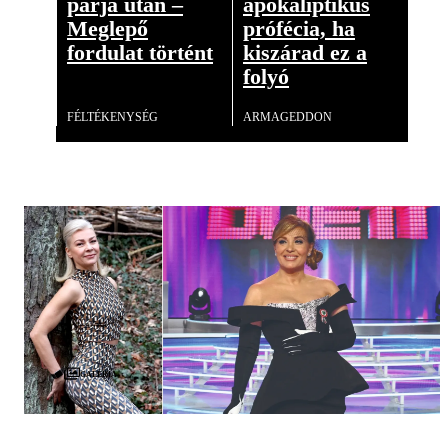
párja után –
apokaliptikus
Meglepő
prófécia, ha
fordulat történt
kiszárad ez a
folyó
Videó
FÉLTÉKENYSÉG
ARMAGEDDON
Galéria