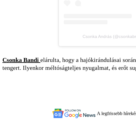
Csonka András (@csonkabra
Csonka Bandi
elárulta, hogy a hajókirándulásai sorá
tengert. Ilyenkor méltóságteljes nyugalmat, és erőt s
A legfrissebb hírek