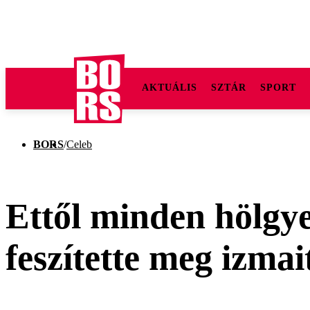
AKTUÁLIS
SZTÁR
SPORT
BORS
/
Celeb
Ettől minden hölgyet
feszítette meg izma