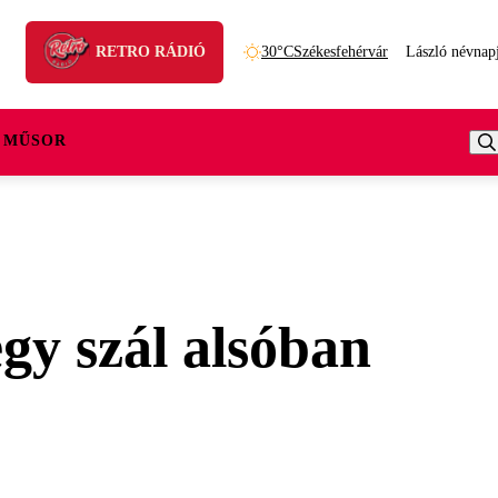
RETRO RÁDIÓ
30°C
Székesfehérvár
László névnap
 MŰSOR
egy szál alsóban