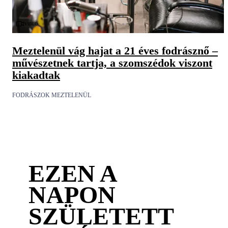
Videó
Meztelenül vág hajat a 21 éves fodrásznő –
művészetnek tartja, a szomszédok viszont
kiakadtak
FODRÁSZOK MEZTELENÜL
EZEN A
NAPON
SZÜLETETT