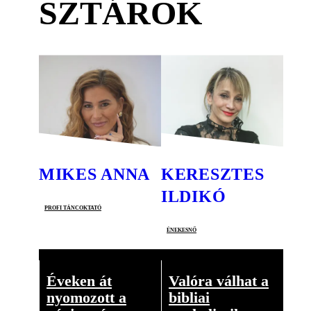
SZTÁROK
MIKES ANNA
KERESZTES
ILDIKÓ
profi táncoktató
énekesnő
Éveken át
Valóra válhat a
nyomozott a
bibliai