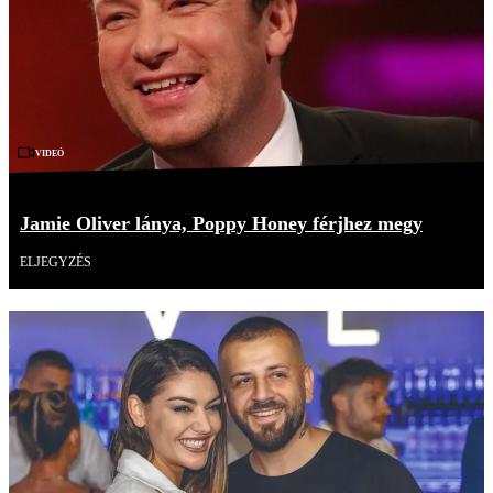
Videó
Jamie Oliver lánya, Poppy Honey férjhez megy
ELJEGYZÉS