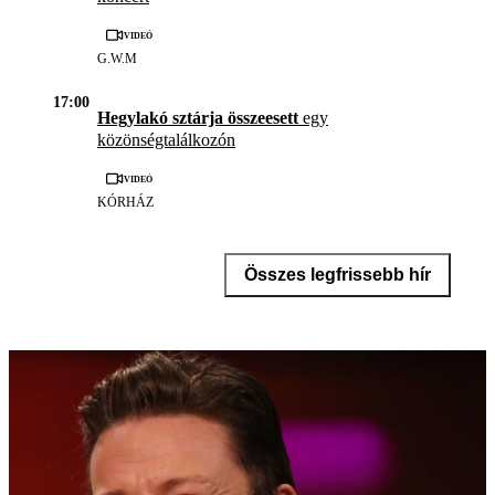
Videó
G.W.M
17:00
Hegylakó sztárja összeesett
egy
közönségtalálkozón
Videó
KÓRHÁZ
Összes legfrissebb hír