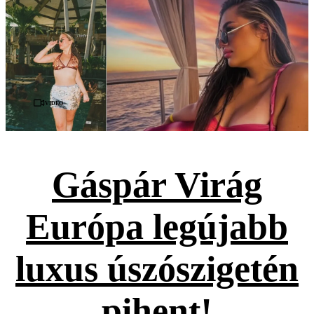
Videó
Gáspár Virág
Európa legújabb
luxus úszószigetén
pihent!