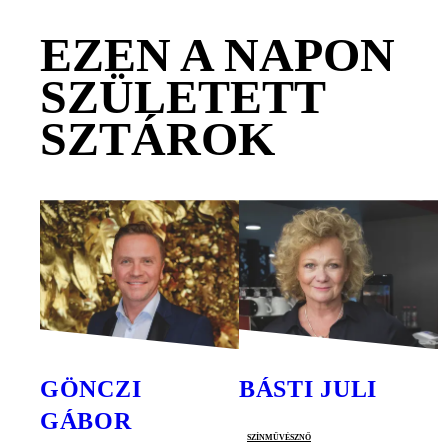
EZEN A NAPON
SZÜLETETT
SZTÁROK
GÖNCZI
BÁSTI JULI
GÁBOR
színművésznő