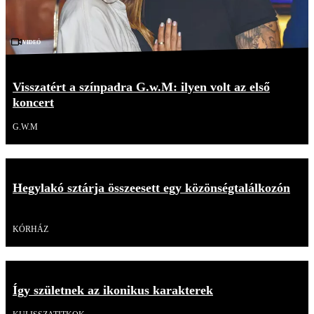
Videó
Visszatért a színpadra G.w.M: ilyen volt az első
koncert
G.W.M
Hegylakó sztárja összeesett egy közönségtalálkozón
Videó
KÓRHÁZ
Így születnek az ikonikus karakterek