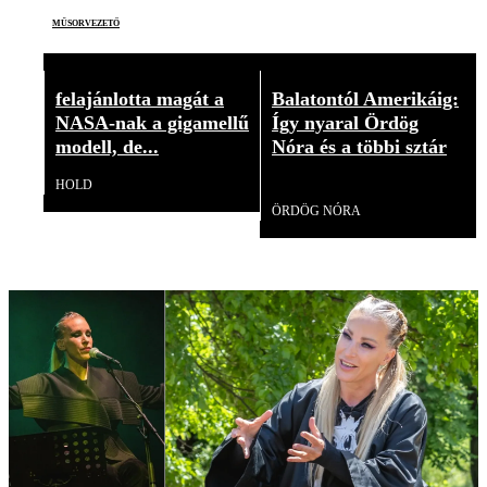
műsorvezető
felajánlotta magát a
Balatontól Amerikáig:
NASA-nak a gigamellű
Így nyaral Ördög
modell, de...
Nóra és a többi sztár
HOLD
Videó
ÖRDÖG NÓRA