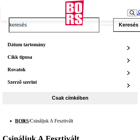
Keresés
Dátum tartomány
Cikk típusa
Rovatok
Szerző szerint
Csak címkében
BORS
/
Csináljuk A Fesztivált
Csináljuk A Fesztivált