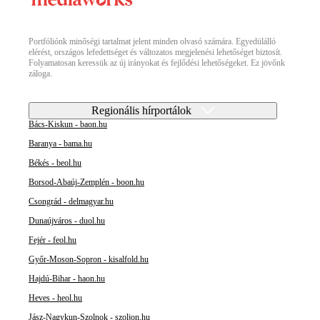
Portfóliónk minőségi tartalmat jelent minden olvasó számára. Egyedülálló
elérést, országos lefedettséget és változatos megjelenési lehetőséget biztosít.
Folyamatosan keressük az új irányokat és fejlődési lehetőségeket. Ez jövőnk
záloga.
Regionális hírportálok
Bács-Kiskun - baon.hu
Baranya - bama.hu
Békés - beol.hu
Borsod-Abaúj-Zemplén - boon.hu
Csongrád - delmagyar.hu
Dunaújváros - duol.hu
Fejér - feol.hu
Győr-Moson-Sopron - kisalfold.hu
Hajdú-Bihar - haon.hu
Heves - heol.hu
Jász-Nagykun-Szolnok - szoljon.hu