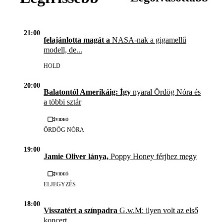
21:00
felajánlotta magát a
NASA-nak a gigamellű
modell, de...
HOLD
20:00
Balatontól Amerikáig: Így
nyaral Ördög Nóra és
a többi sztár
Videó
ÖRDÖG NÓRA
19:00
Jamie Oliver lánya,
Poppy Honey férjhez megy
Videó
ELJEGYZÉS
18:00
Visszatért a színpadra
G.w.M: ilyen volt az első
koncert