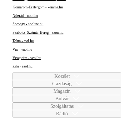
Komárom-Esztergom - kemma.hu
Nógrád - nool.hu
Somogy - sonline.hu
Szabolcs-Szatmár-Bereg - szon.hu
Tolna - teol.hu
Vas - vaol.hu
Veszprém - veol.hu
Zala - zaol.hu
Közélet
Gazdaság
Magazin
Bulvár
Szolgáltatás
Rádió