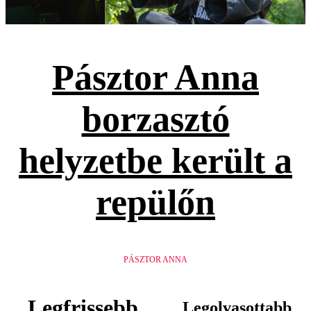
Pásztor Anna
borzasztó
helyzetbe került a
repülőn
PÁSZTOR ANNA
Legfrissebb
Legolvasottabb