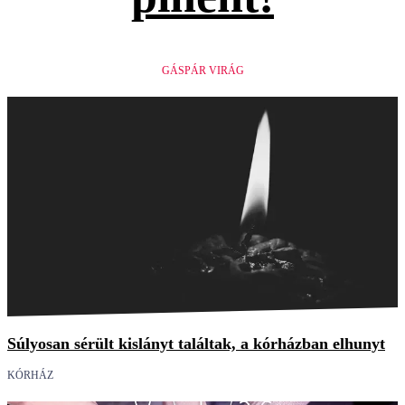
GÁSPÁR VIRÁG
Súlyosan sérült kislányt találtak, a kórházban elhunyt
KÓRHÁZ