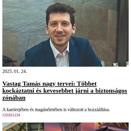
Videó
2025. 01. 24.
Vastag Tamás nagy tervei: Többet
kockáztatni és kevesebbet járni a biztonságos
zónában
A karrierjében és magánéletében is változott a hozzáállása.
SZERELEM