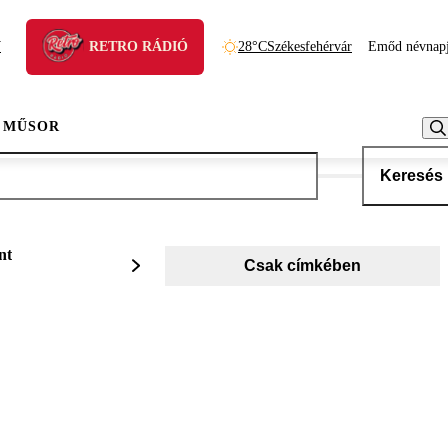
N
RETRO RÁDIÓ
28°C
Székesfehérvár
Emőd névnap
 MŰSOR
Keresés
nt
Csak címkében