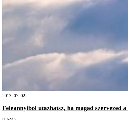
2013. 07. 02.
Feleannyiból utazhatsz, ha magad szervezed a 
UTAZÁS