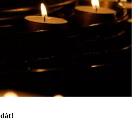
ndát!