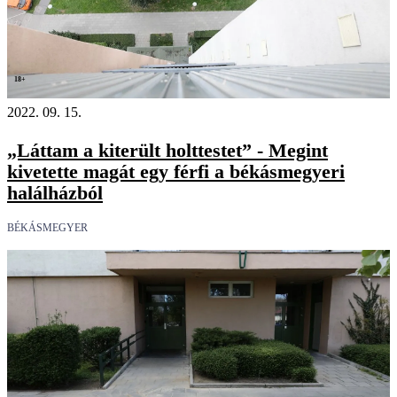
18+
2022. 09. 15.
„Láttam a kiterült holttestet” - Megint
kivetette magát egy férfi a békásmegyeri
halálházból
BÉKÁSMEGYER