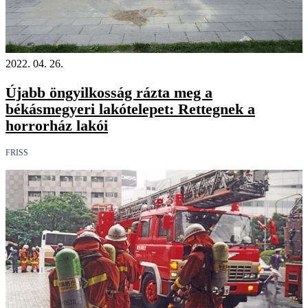
2022. 04. 26.
Újabb öngyilkosság rázta meg a
békásmegyeri lakótelepet: Rettegnek a
horrorház lakói
FRISS