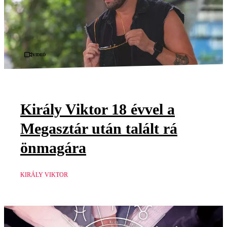
Videó
Király Viktor 18 évvel a
Megasztár után talált rá
önmagára
KIRÁLY VIKTOR