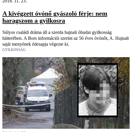
2018. 11. 23.
A kivégzett óvónő gyászoló férje: nem
haragszom a gyilkosra
Súlyos családi dráma áll a szerda hajnali óbudai gyilkosság
hátterében. A Bors információi szerint az 56 éves óvónôt, A. Hajnalt
saját menyének édesapja végezte ki.
GYILKOSSÁG