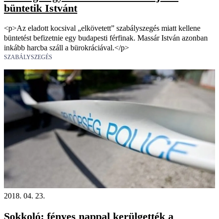
büntetik Istvánt
<p>Az eladott kocsival „elkövetett” szabályszegés miatt kellene
büntetést befizetnie egy budapesti férfinak. Massár István azonban
inkább harcba száll a bürokráciával.</p>
SZABÁLYSZEGÉS
2018. 04. 23.
Sokkoló: fényes nappal kerülgették a