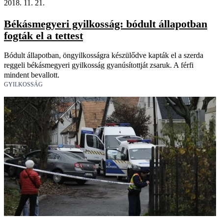
2018. 11. 21.
Békásmegyeri gyilkosság: bódult állapotban
fogták el a tettest
Bódult állapotban, öngyilkosságra készülődve kapták el a szerda
reggeli békásmegyeri gyilkosság gyanúsítottját zsaruk. A férfi
mindent bevallott.
GYILKOSSÁG