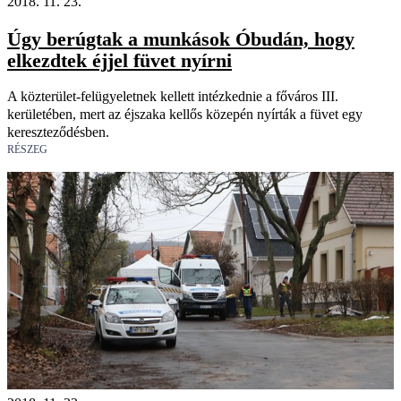
2018. 11. 23.
Úgy berúgtak a munkások Óbudán, hogy
elkezdtek éjjel füvet nyírni
A közterület-felügyeletnek kellett intézkednie a főváros III.
kerületében, mert az éjszaka kellős közepén nyírták a füvet egy
kereszteződésben.
RÉSZEG