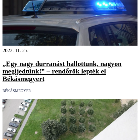
2022. 11. 25.
„Egy nagy durranást hallottunk, nagyon
megijedtünk!” – rendőrök lepték el
Békásmegyert
BÉKÁSMEGYER