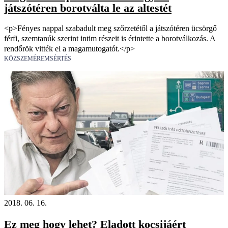
játszótéren borotválta le az altestét
<p>Fényes nappal szabadult meg szőrzetétől a játszótéren ücsörgő
férfi, szemtanúk szerint intim részeit is érintette a borotválkozás. A
rendőrök vitték el a magamutogatót.</p>
KÖZSZEMÉREMSÉRTÉS
2018. 06. 16.
Ez meg hogy lehet? Eladott kocsijáért