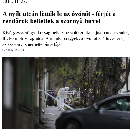
2018. 11. 22.
A nyílt utcán lőtték le az óvónőt - férjét a
rendőrök keltették a szörnyű hírrel
Kivégzésszerű gyilkosság helyszíne volt szerda hajnalban a csendes,
III. kerületi Virág utca. A munkába igyekvő óvónőt 3-4 lövés érte,
az asszony ismerhette támadóját.
GYILKOSSÁG