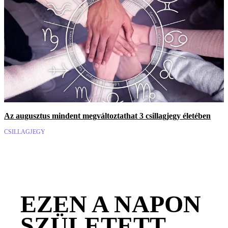
Az augusztus mindent megváltoztathat 3 csillagjegy életében
CSILLAGJEGY
EZEN A NAPON
SZÜLETETT