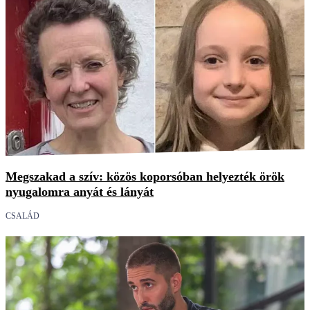
Megszakad a szív: közös koporsóban helyezték örök
nyugalomra anyát és lányát
CSALÁD