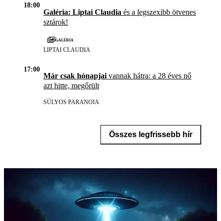
18:00
Galéria: Liptai Claudia
és a legszexibb ötvenes
sztárok!
Galéria
LIPTAI CLAUDIA
17:00
Már csak hónapjai
vannak hátra: a 28 éves nő
azt hitte, megőrült
SÚLYOS PARANOIA
Összes legfrissebb hír