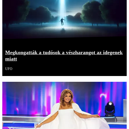
Megkongatták a tudósok a vészharangot az idegenek
miatt
UFO