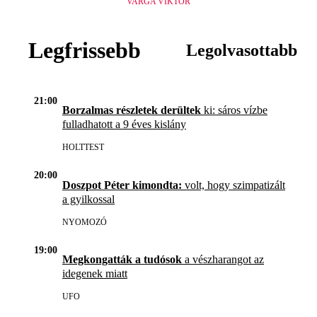
VARGA VIKTOR
Legfrissebb
Legolvasottabb
21:00
Borzalmas részletek derültek
ki: sáros vízbe
fulladhatott a 9 éves kislány
HOLTTEST
20:00
Doszpot Péter kimondta:
volt, hogy szimpatizált
a gyilkossal
NYOMOZÓ
19:00
Megkongatták a tudósok
a vészharangot az
idegenek miatt
UFO