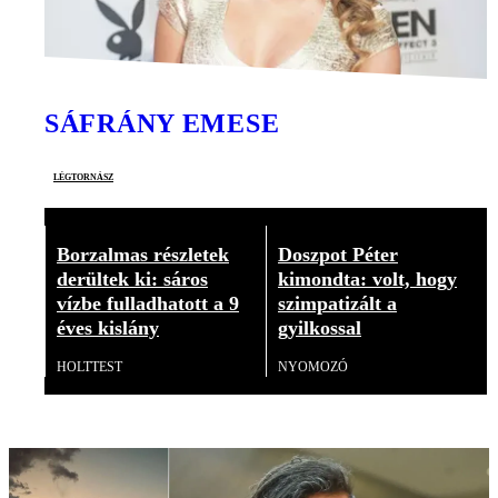
SÁFRÁNY EMESE
légtornász
Borzalmas részletek
Doszpot Péter
derültek ki: sáros
kimondta: volt, hogy
vízbe fulladhatott a 9
szimpatizált a
éves kislány
gyilkossal
HOLTTEST
NYOMOZÓ