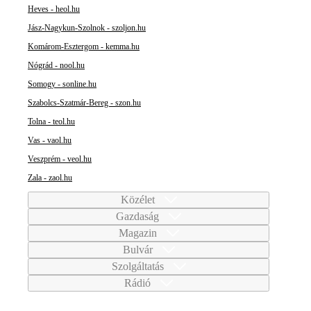
Heves - heol.hu
Jász-Nagykun-Szolnok - szoljon.hu
Komárom-Esztergom - kemma.hu
Nógrád - nool.hu
Somogy - sonline.hu
Szabolcs-Szatmár-Bereg - szon.hu
Tolna - teol.hu
Vas - vaol.hu
Veszprém - veol.hu
Zala - zaol.hu
Közélet
Gazdaság
Magazin
Bulvár
Szolgáltatás
Rádió