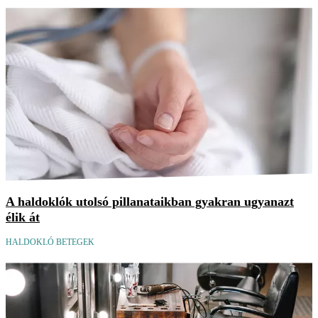
A haldoklók utolsó pillanataikban gyakran ugyanazt
élik át
HALDOKLÓ BETEGEK