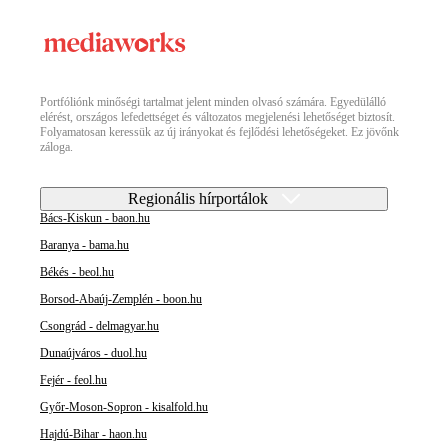
Portfóliónk minőségi tartalmat jelent minden olvasó számára. Egyedülálló
elérést, országos lefedettséget és változatos megjelenési lehetőséget biztosít.
Folyamatosan keressük az új irányokat és fejlődési lehetőségeket. Ez jövőnk
záloga.
Regionális hírportálok
Bács-Kiskun - baon.hu
Baranya - bama.hu
Békés - beol.hu
Borsod-Abaúj-Zemplén - boon.hu
Csongrád - delmagyar.hu
Dunaújváros - duol.hu
Fejér - feol.hu
Győr-Moson-Sopron - kisalfold.hu
Hajdú-Bihar - haon.hu