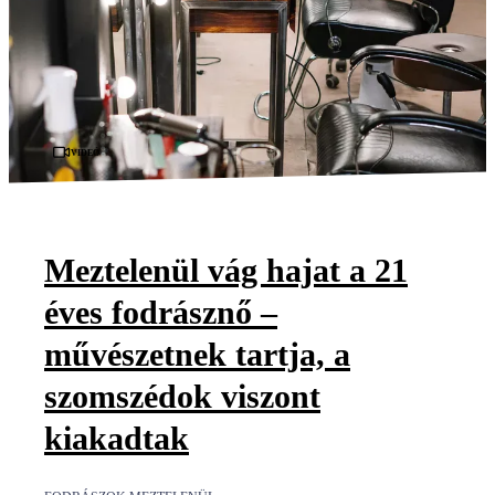
Videó
Meztelenül vág hajat a 21
éves fodrásznő –
művészetnek tartja, a
szomszédok viszont
kiakadtak