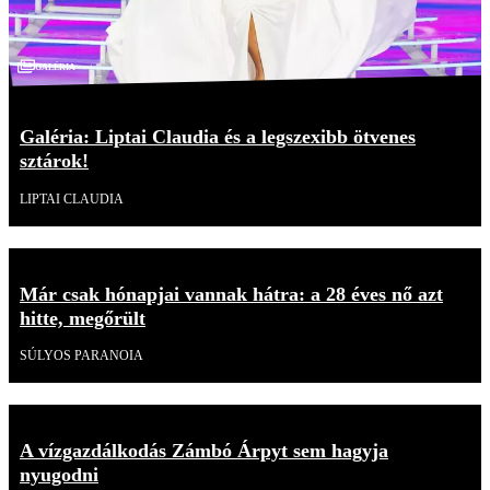
Galéria
Galéria: Liptai Claudia és a legszexibb ötvenes
sztárok!
LIPTAI CLAUDIA
Már csak hónapjai vannak hátra: a 28 éves nő azt
hitte, megőrült
SÚLYOS PARANOIA
A vízgazdálkodás Zámbó Árpyt sem hagyja
nyugodni