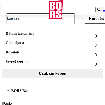
Keresés
Dátum tartomány
Cikk típusa
Rovatok
Szerző szerint
Csak címkében
BORS
/
Bak
Bak