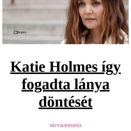
Videó
Katie Holmes így
fogadta lánya
döntését
NÉVVÁLTOZTATÁS