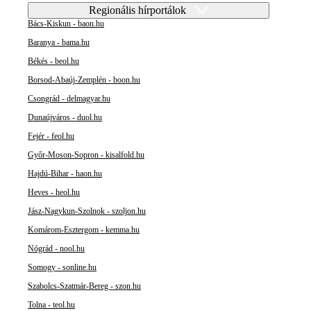
Regionális hírportálok
Bács-Kiskun - baon.hu
Baranya - bama.hu
Békés - beol.hu
Borsod-Abaúj-Zemplén - boon.hu
Csongrád - delmagyar.hu
Dunaújváros - duol.hu
Fejér - feol.hu
Győr-Moson-Sopron - kisalfold.hu
Hajdú-Bihar - haon.hu
Heves - heol.hu
Jász-Nagykun-Szolnok - szoljon.hu
Komárom-Esztergom - kemma.hu
Nógrád - nool.hu
Somogy - sonline.hu
Szabolcs-Szatmár-Bereg - szon.hu
Tolna - teol.hu