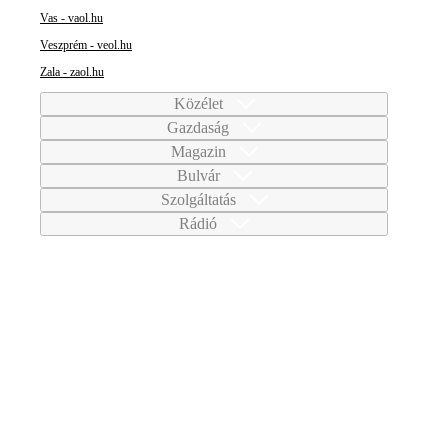
Vas - vaol.hu
Veszprém - veol.hu
Zala - zaol.hu
Közélet
Gazdaság
Magazin
Bulvár
Szolgáltatás
Rádió