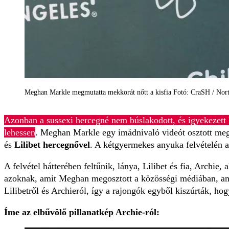
Meghan Markle megmutatta mekkorát nőtt a kisfia Fotó: CraSH / Nor
Azonban a sussexi hercegné nem búslakodott, és igyekezett 
lehessen
. Meghan Markle egy imádnivaló videót osztott meg 
és
Lilibet hercegnővel
. A kétgyermekes anyuka felvételén az
A felvétel hátterében feltűnik, lánya, Lilibet és fia, Archie
azoknak, amit Meghan megosztott a közösségi médiában, ami
Lilibetről és Archieról, így a rajongók egyből kiszúrták, hog
Íme az elbűvölő pillanatkép Archie-ról: