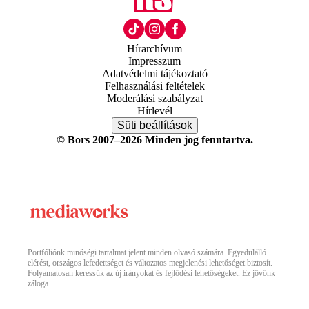
Hírarchívum
Impresszum
Adatvédelmi tájékoztató
Felhasználási feltételek
Moderálási szabályzat
Hírlevél
Süti beállítások
© Bors 2007–2026 Minden jog fenntartva.
Portfóliónk minőségi tartalmat jelent minden olvasó számára. Egyedülálló
elérést, országos lefedettséget és változatos megjelenési lehetőséget biztosít.
Folyamatosan keressük az új irányokat és fejlődési lehetőségeket. Ez jövőnk
záloga.