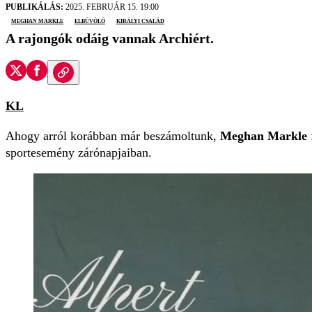
PUBLIKÁLÁS:
2025. FEBRUÁR 15. 19:00
meghan markle
elbűvölő
királyi család
A rajongók odáig vannak Archiért.
KL
Ahogy arról korábban már beszámoltunk,
Meghan Markle
sportesemény zárónapjaiban.