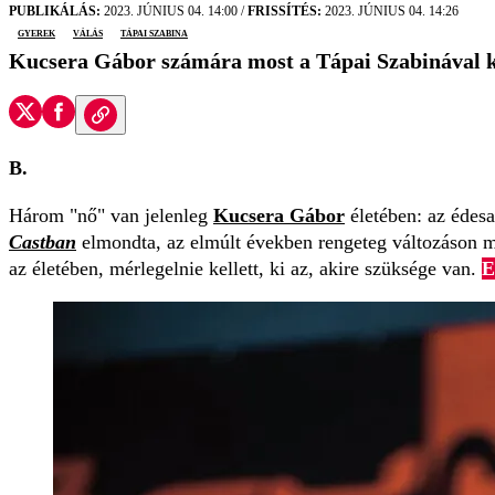
PUBLIKÁLÁS:
2023. JÚNIUS 04. 14:00
/
FRISSÍTÉS:
2023. JÚNIUS 04. 14:26
gyerek
válás
Tápai Szabina
Kucsera Gábor számára most a Tápai Szabinával k
B.
Három "nő" van jelenleg
Kucsera Gábor
életében: az édesa
Castban
elmondta, az elmúlt években rengeteg változáson 
az életében, mérlegelnie kellett, ki az, akire szüksége van.
E