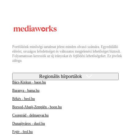
Portfóliónk minőségi tartalmat jelent minden olvasó számára. Egyedülálló
elérést, országos lefedettséget és változatos megjelenési lehetőséget biztosít.
Folyamatosan keressük az új irányokat és fejlődési lehetőségeket. Ez jövőnk
záloga.
Regionális hírportálok
Bács-Kiskun - baon.hu
Baranya - bama.hu
Békés - beol.hu
Borsod-Abaúj-Zemplén - boon.hu
Csongrád - delmagyar.hu
Dunaújváros - duol.hu
Fejér - feol.hu