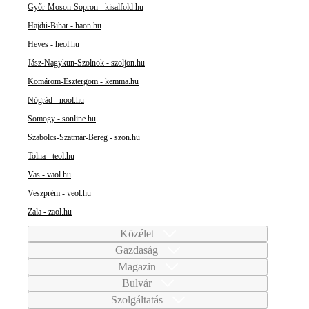
Győr-Moson-Sopron - kisalfold.hu
Hajdú-Bihar - haon.hu
Heves - heol.hu
Jász-Nagykun-Szolnok - szoljon.hu
Komárom-Esztergom - kemma.hu
Nógrád - nool.hu
Somogy - sonline.hu
Szabolcs-Szatmár-Bereg - szon.hu
Tolna - teol.hu
Vas - vaol.hu
Veszprém - veol.hu
Zala - zaol.hu
Közélet
Gazdaság
Magazin
Bulvár
Szolgáltatás