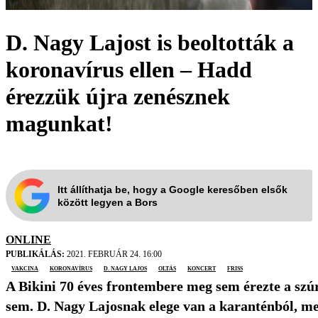
D. Nagy Lajost is beoltották a
koronavírus ellen – Hadd
érezzük újra zenésznek
magunkat!
Itt állíthatja be, hogy a Google keresőben elsők
között legyen a Bors
ONLINE
PUBLIKÁLÁS:
2021. FEBRUÁR 24. 16:00
vakcina
koronavírus
D. Nagy Lajos
oltás
koncert
friss
A Bikini 70 éves frontembere meg sem érezte a szúr
sem. D. Nagy Lajosnak elege van a karanténból, m