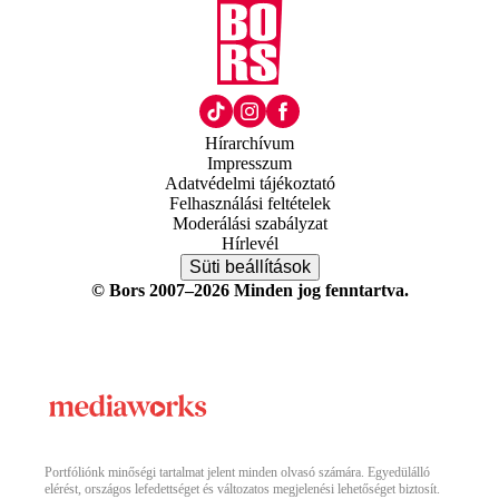
Hírarchívum
Impresszum
Adatvédelmi tájékoztató
Felhasználási feltételek
Moderálási szabályzat
Hírlevél
Süti beállítások
© Bors 2007–2026 Minden jog fenntartva.
Portfóliónk minőségi tartalmat jelent minden olvasó számára. Egyedülálló
elérést, országos lefedettséget és változatos megjelenési lehetőséget biztosít.