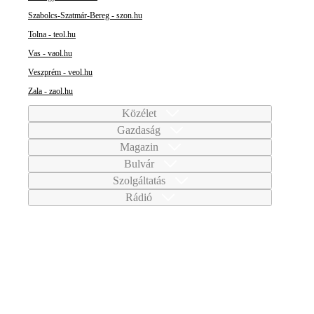
Szabolcs-Szatmár-Bereg - szon.hu
Tolna - teol.hu
Vas - vaol.hu
Veszprém - veol.hu
Zala - zaol.hu
Közélet
Gazdaság
Magazin
Bulvár
Szolgáltatás
Rádió