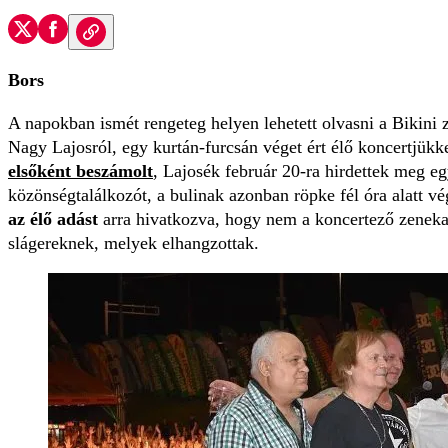
Bors
A napokban ismét rengeteg helyen lehetett olvasni a Bikini 
Nagy Lajosról, egy kurtán-furcsán véget ért élő koncertjükk
elsőként beszámolt
, Lajosék február 20-ra hirdettek meg eg
közönségtalálkozót, a bulinak azonban röpke fél óra alatt v
az élő adást
arra hivatkozva, hogy nem a koncertező zeneka
slágereknek, melyek elhangzottak.