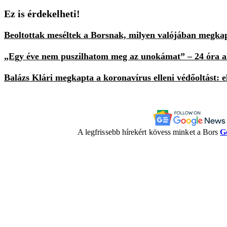
Ez is érdekelheti!
Beoltottak meséltek a Borsnak, milyen valójában megka
„Egy éve nem puszilhatom meg az unokámat” – 24 óra alat
Balázs Klári megkapta a koronavírus elleni védőoltást: e
A legfrissebb hírekért kövess minket a Bors
G