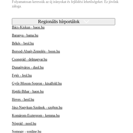
Folyamatosan keressük az új irányokat és fejlődési lehetőségeket. Ez jövőnk
záloga.
Regionális hírportálok
Bács-Kiskun - baon.hu
Baranya - bama.hu
Békés - beol.hu
Borsod-Abaúj-Zemplén - boon.hu
Csongrád - delmagyar.hu
Dunaújváros - duol.hu
Fejér - feol.hu
Győr-Moson-Sopron - kisalfold.hu
Hajdú-Bihar - haon.hu
Heves - heol.hu
Jász-Nagykun-Szolnok - szoljon.hu
Komárom-Esztergom - kemma.hu
Nógrád - nool.hu
Somogy - sonline.hu