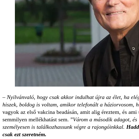
– Nyilvánvaló, hogy csak akkor indulhat újra az élet, ha el
hiszek, boldog is voltam, amikor telefonált a háziorvosom, 
vagyok az első vakcina beadásán, amit alig éreztem, és ami
semmilyen mellékhatást sem.
Várom a második adagot, és u
személyesen is találkozhassunk végre a rajongóinkkal.
Hadd
csak ezt szeretném.