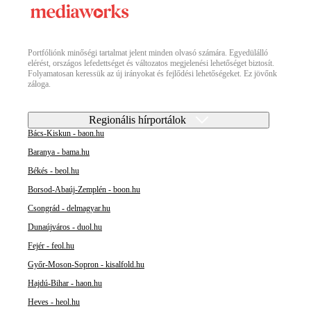
Portfóliónk minőségi tartalmat jelent minden olvasó számára. Egyedülálló
elérést, országos lefedettséget és változatos megjelenési lehetőséget biztosít.
Folyamatosan keressük az új irányokat és fejlődési lehetőségeket. Ez jövőnk
záloga.
Regionális hírportálok
Bács-Kiskun - baon.hu
Baranya - bama.hu
Békés - beol.hu
Borsod-Abaúj-Zemplén - boon.hu
Csongrád - delmagyar.hu
Dunaújváros - duol.hu
Fejér - feol.hu
Győr-Moson-Sopron - kisalfold.hu
Hajdú-Bihar - haon.hu
Heves - heol.hu