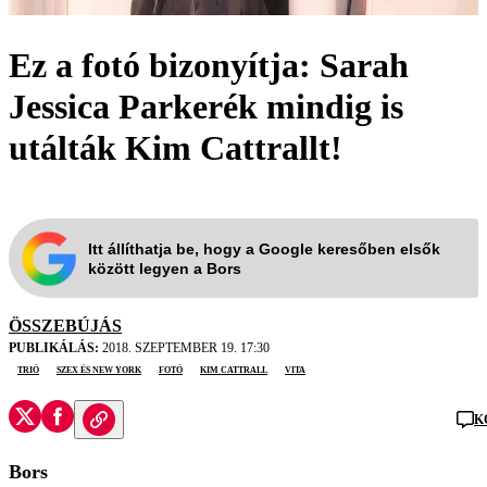
Ez a fotó bizonyítja: Sarah
Jessica Parkerék mindig is
utálták Kim Cattrallt!
Itt állíthatja be, hogy a Google keresőben elsők
között legyen a Bors
ÖSSZEBÚJÁS
PUBLIKÁLÁS:
2018. SZEPTEMBER 19. 17:30
trió
Szex és New York
fotó
Kim Cattrall
vita
K
Bors