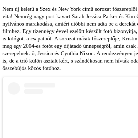
Nem új keletű a Szex és New York című sorozat főszereplői 
vita! Nemrég nagy port kavart Sarah Jessica Parker és Kim C
nyilvános marakodása, amiért utóbbi nem adta be a derekát 
filmhez. Egy tizennégy évvel ezelőtt készült fotó bizonyítj
is kilógott a csapatból. A sorozat másik főszereplője, Kristin
meg egy 2004-es fotót egy díjátadó ünnepségről, amin csak
szerepelnek: ő, Jessica és Cynthia Nixon. A rendezvényen j
is, de a trió külön asztalt kért, s szándékosan nem hívták od
összebújós közös fotóhoz.