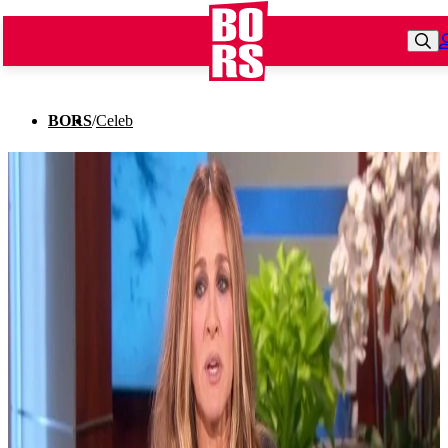
BORS
/
Celeb