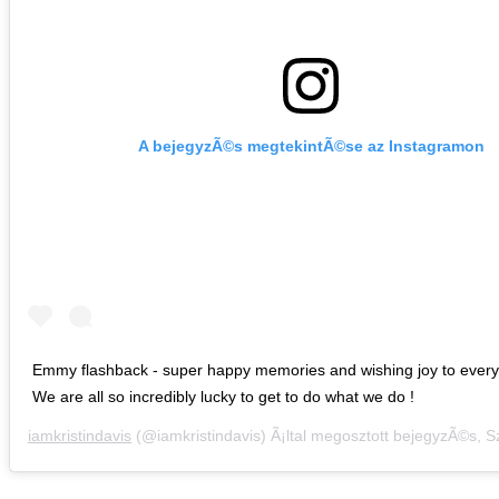
A bejegyzÃ©s megtekintÃ©se az Instagramon
Emmy flashback - super happy memories and wishing joy to everyo
We are all so incredibly lucky to get to do what we do !
iamkristindavis
(@iamkristindavis) Ã¡ltal megosztott bejegyzÃ©s,
Szept 17