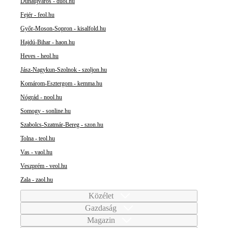
Dunaújváros - duol.hu
Fejér - feol.hu
Győr-Moson-Sopron - kisalfold.hu
Hajdú-Bihar - haon.hu
Heves - heol.hu
Jász-Nagykun-Szolnok - szoljon.hu
Komárom-Esztergom - kemma.hu
Nógrád - nool.hu
Somogy - sonline.hu
Szabolcs-Szatmár-Bereg - szon.hu
Tolna - teol.hu
Vas - vaol.hu
Veszprém - veol.hu
Zala - zaol.hu
Közélet
Gazdaság
Magazin