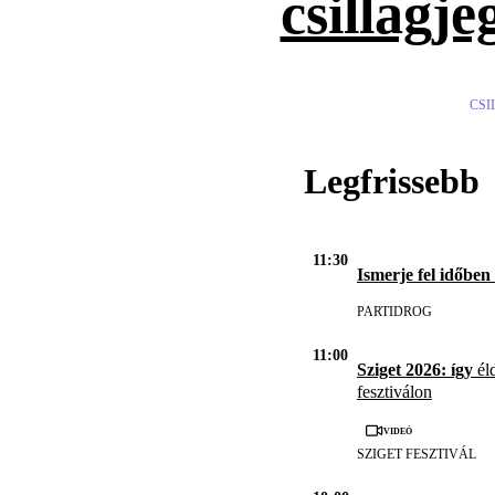
csillagje
CSI
Legfrissebb
11:30
Ismerje fel időben
PARTIDROG
11:00
Sziget 2026: így
éld
fesztiválon
Videó
SZIGET FESZTIVÁL