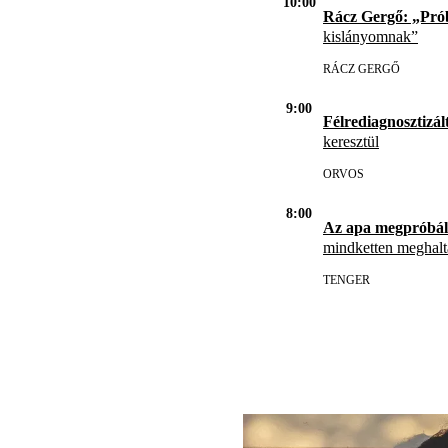
10:00
Rácz Gergő: „Pró
kislányomnak”
RÁCZ GERGŐ
9:00
Félrediagnosztizál
keresztül
ORVOS
8:00
Az apa megpróbál
mindketten meghal
TENGER