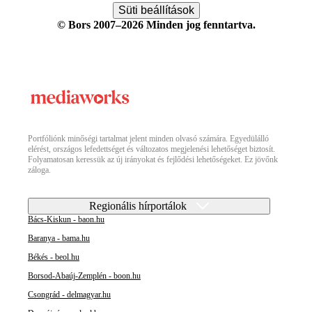
Süti beállítások
© Bors 2007–2026 Minden jog fenntartva.
Portfóliónk minőségi tartalmat jelent minden olvasó számára. Egyedülálló
elérést, országos lefedettséget és változatos megjelenési lehetőséget biztosít.
Folyamatosan keressük az új irányokat és fejlődési lehetőségeket. Ez jövőnk
záloga.
Regionális hírportálok
Bács-Kiskun - baon.hu
Baranya - bama.hu
Békés - beol.hu
Borsod-Abaúj-Zemplén - boon.hu
Csongrád - delmagyar.hu