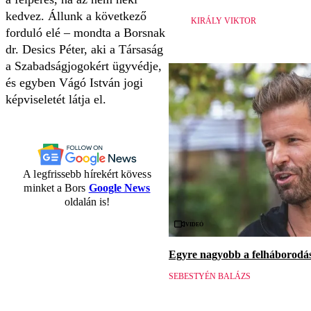
kedvez. Állunk a következő
KIRÁLY VIKTOR
forduló elé – mondta a Borsnak
dr. Desics Péter, aki a Társaság
a Szabadságjogokért ügyvédje,
és egyben Vágó István jogi
képviseletét látja el.
A legfrissebb hírekért kövess
minket a Bors
Google News
oldalán is!
Videó
Egyre nagyobb a felháborodás 
SEBESTYÉN BALÁZS