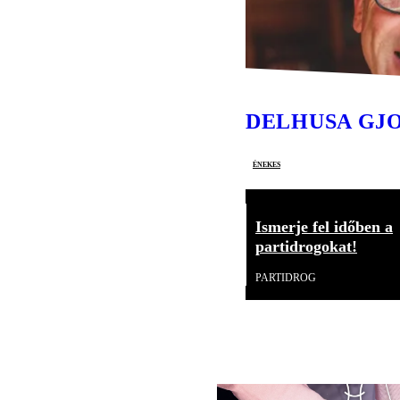
DELHUSA GJ
énekes
Ismerje fel időben a
partidrogokat!
PARTIDROG