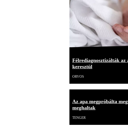
Félrediagnosztizálták az
keresztül
ORVOS
Az apa megpróbálta meg
meghaltak
TENGER