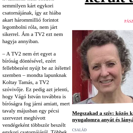
semmilyen kárt egykori
csatornájának, így az hiába
akart hárommillió forintot
PÁS
legombolni róla, nem járt
sikerrel. Ám a TV2 ezt nem
hagyja annyiban.
– A TV2 nem ért egyet a
bíróság döntésével, ezért
fellebbezést nyújt be az ítélettel
szemben – mondta lapunknak
Koltay Tamás, a TV2
szóvivője. Ez pedig azt jelenti,
hogy Vágó István továbbra is
bíróságra fog járni amiatt, mert
tavaly májusban egy pécsi
Megszakad a szív: közös 
szervezet meghívott
nyugalomra anyát és lány
vendégeként többször beszélt
CSALÁD
egykori csatornájáról. Többek