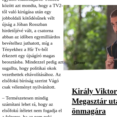
között azt mondta, hogy a TV2-
től való kirúgása után egy
jobboldali kötődésűnek vélt
újság a Jóban Rosszban
hirdetőjévé vált, a csatorna
abban az időben egymilliárdos
bevételhez juthatott, míg a
Tényekhez a Hír Tv-ből
érkezett egy újságíró magas
beosztásba. Mindezzel pedig azt
Videó
sugallta, hogy politikai okok
vezethettek eltávolításához. Az
elsőfokú bíróság szerint Vágó
csak véleményt nyilvánított.
Király Viktor
– Természetesen mindig
Megasztár utá
számítani lehet rá, hogy az
önmagára
elsőfokú ítéletet nem fogadja el
a felperes, ha az nem neki