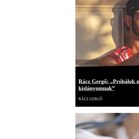
Rácz Gergő: „Próbálok mi
kislányomnak”
RÁCZ GERGŐ