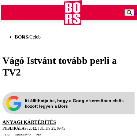
BORS
/
Celeb
Vágó Istvánt tovább perli a
TV2
Itt állíthatja be, hogy a Google keresőben elsők
között legyen a Bors
ANYAGI KÁRTÉRÍTÉS
PUBLIKÁLÁS:
2012. JÚLIUS 21. 09:45
TV2
Vágó István
per