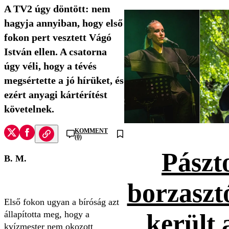
A TV2 úgy döntött: nem
hagyja annyiban, hogy első
fokon pert vesztett Vágó
István ellen. A csatorna
úgy véli, hogy a tévés
megsértette a jó hírüket, és
ezért anyagi kártérítést
követelnek.
KOMMENT
(0)
Pászt
B. M.
borzaszt
Első fokon ugyan a bíróság azt
állapította meg, hogy a
került 
kvízmester nem okozott