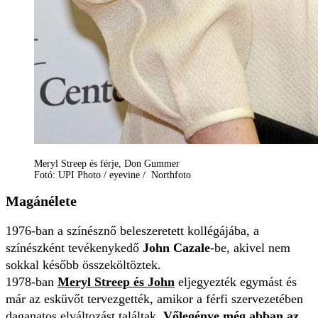
Meryl Streep és férje, Don Gummer
Fotó: UPI Photo / eyevine / Northfoto
Magánélete
1976-ban a színésznő beleszeretett kollégájába, a
színészként tevékenykedő
John Cazale
-be, akivel nem
sokkal később összeköltöztek.
1978-ban
Meryl Streep és John
eljegyezték egymást és
már az esküvőt tervezgették, amikor a férfi szervezetében
daganatos elváltozást találtak.
Vőlegénye még abban az