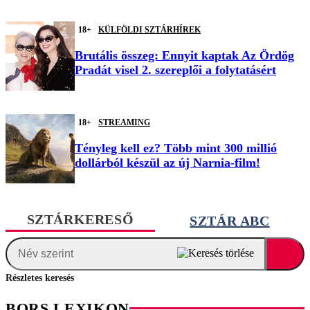
18+
KÜLFÖLDI SZTÁRHÍREK
Brutális összeg: Ennyit kaptak Az Ördög
Pradát visel 2. szereplői a folytatásért
18+
STREAMING
Tényleg kell ez? Több mint 300 millió
dollárból készül az új Narnia-film!
SZTÁRKERESŐ
SZTÁR ABC
Részletes keresés
BORS LEXIKON