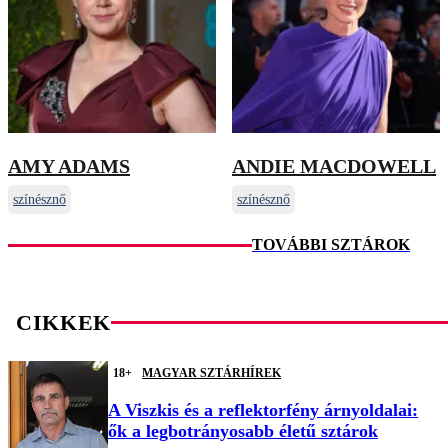
AMY ADAMS
ANDIE MACDOWELL
színésznő
színésznő
TOVÁBBI SZTÁROK
CIKKEK
18+
MAGYAR SZTÁRHÍREK
A Viszkis és a reflektorfény árnyoldalai:
ők a legbotrányosabb életű sztárok