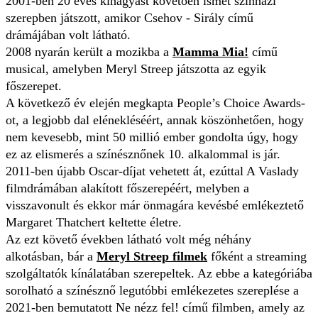
2001-ben 20 éves kihagyást követően ismét színházi
szerepben játszott, amikor Csehov - Sirály című
drámájában volt látható.
2008 nyarán került a mozikba a
Mamma Mia!
című
musical, amelyben Meryl Streep játszotta az egyik
főszerepet.
A következő év elején megkapta People’s Choice Awards-
ot, a legjobb dal elénekléséért, annak köszönhetően, hogy
nem kevesebb, mint 50 millió ember gondolta úgy, hogy
ez az elismerés a színésznőnek 10. alkalommal is jár.
2011-ben újabb Oscar-díjat vehetett át, ezúttal A Vaslady
filmdrámában alakított főszerepéért, melyben a
visszavonult és ekkor már önmagára kevésbé emlékeztető
Margaret Thatchert keltette életre.
Az ezt követő években látható volt még néhány
alkotásban, bár a
Meryl Streep filmek
főként a streaming
szolgáltatók kínálatában szerepeltek. Az ebbe a kategóriába
sorolható a színésznő legutóbbi emlékezetes szereplése a
2021-ben bemutatott Ne nézz fel! című filmben, amely az