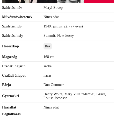
Születési név
Meryl Streep
Művésznév/becenév
Nincs adat
Születési idő
1949. június. 22. (77 éves)
Születési hely
Summit, New Jersey
Horoszkóp
Rák
Magasság
168 cm
Eredeti hajszín
szőke
Családi állapot
házas
Párja
Don Gummer
Henry Wolfe, Mary Villa “Mamie”, Grace,
Gyermekei
Louisa Jacobson
Háziállat
Nincs adat
Foglalkozás