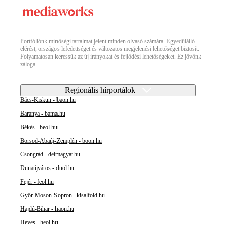
Portfóliónk minőségi tartalmat jelent minden olvasó számára. Egyedülálló
elérést, országos lefedettséget és változatos megjelenési lehetőséget biztosít.
Folyamatosan keressük az új irányokat és fejlődési lehetőségeket. Ez jövőnk
záloga.
Regionális hírportálok
Bács-Kiskun - baon.hu
Baranya - bama.hu
Békés - beol.hu
Borsod-Abaúj-Zemplén - boon.hu
Csongrád - delmagyar.hu
Dunaújváros - duol.hu
Fejér - feol.hu
Győr-Moson-Sopron - kisalfold.hu
Hajdú-Bihar - haon.hu
Heves - heol.hu