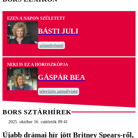
EZEN A NAPON SZÜLETETT
BÁSTI JULI
színművésznő
NEKI IS EZ A HOROSZKÓPJA
GÁSPÁR BEA
televíziós személyiség
BORS SZTÁRHÍREK
2025. október 16. csütörtök 09:41
Újabb drámai hír jött Britney Spears-ről,