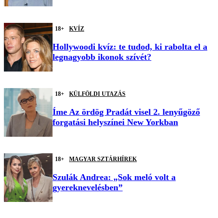
18+
KVÍZ
Hollywoodi kvíz: te tudod, ki rabolta el a
legnagyobb ikonok szívét?
18+
KÜLFÖLDI UTAZÁS
Íme Az ördög Pradát visel 2. lenyűgöző
forgatási helyszínei New Yorkban
18+
MAGYAR SZTÁRHÍREK
Szulák Andrea: „Sok meló volt a
gyereknevelésben”