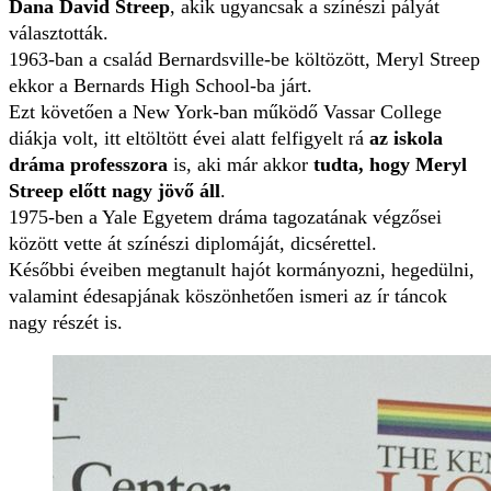
Dana David Streep
, akik ugyancsak a színészi pályát
választották.
1963-ban a család Bernardsville-be költözött, Meryl Streep
ekkor a Bernards High School-ba járt.
Ezt követően a New York-ban működő Vassar College
diákja volt, itt eltöltött évei alatt felfigyelt rá
az iskola
dráma professzora
is, aki már akkor
tudta, hogy Meryl
Streep előtt nagy jövő áll
.
1975-ben a Yale Egyetem dráma tagozatának végzősei
között vette át színészi diplomáját, dicsérettel.
Későbbi éveiben megtanult hajót kormányozni, hegedülni,
valamint édesapjának köszönhetően ismeri az ír táncok
nagy részét is.