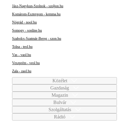
Jász-Nagykun-Szolnok - szoljon.hu
Komárom-Esztergom - kemma.hu
Nógrád - nool.hu
Somogy - sonline.hu
Szabolcs-Szatmár-Bereg - szon.hu
Tolna - teol.hu
Vas - vaol.hu
Veszprém - veol.hu
Zala - zaol.hu
Közélet
Gazdaság
Magazin
Bulvár
Szolgáltatás
Rádió