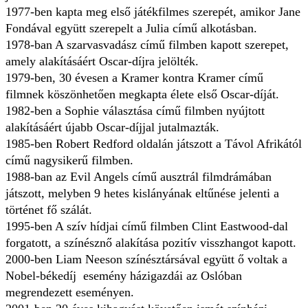
1977-ben kapta meg első játékfilmes szerepét, amikor Jane
Fondával együtt szerepelt a Julia című alkotásban.
1978-ban A szarvasvadász című filmben kapott szerepet,
amely alakításáért Oscar-díjra jelölték.
1979-ben, 30 évesen a Kramer kontra Kramer című
filmnek köszönhetően megkapta élete első Oscar-díját.
1982-ben a Sophie választása című filmben nyújtott
alakításáért újabb Oscar-díjjal jutalmazták.
1985-ben Robert Redford oldalán játszott a Távol Afrikától
című nagysikerű filmben.
1988-ban az Evil Angels című ausztrál filmdrámában
játszott, melyben 9 hetes kislányának eltűnése jelenti a
történet fő szálát.
1995-ben A szív hídjai című filmben Clint Eastwood-dal
forgatott, a színésznő alakítása pozitív visszhangot kapott.
2000-ben Liam Neeson színésztársával együtt ő voltak a
Nobel-békedíj esemény házigazdái az Oslóban
megrendezett eseményen.