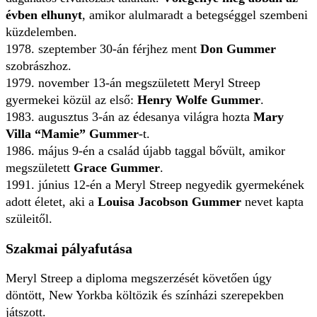
évben elhunyt
, amikor alulmaradt a betegséggel szembeni
küzdelemben.
1978. szeptember 30-án férjhez ment
Don Gummer
szobrászhoz.
1979. november 13-án megszületett Meryl Streep
gyermekei közül az első:
Henry Wolfe Gummer
.
1983. augusztus 3-án az édesanya világra hozta
Mary
Villa “Mamie” Gummer
-t.
1986. május 9-én a család újabb taggal bővült, amikor
megszületett
Grace Gummer
.
1991. június 12-én a Meryl Streep negyedik gyermekének
adott életet, aki a
Louisa Jacobson Gummer
nevet kapta
szüleitől.
Szakmai pályafutása
Meryl Streep a diploma megszerzését követően úgy
döntött, New Yorkba költözik és színházi szerepekben
játszott.