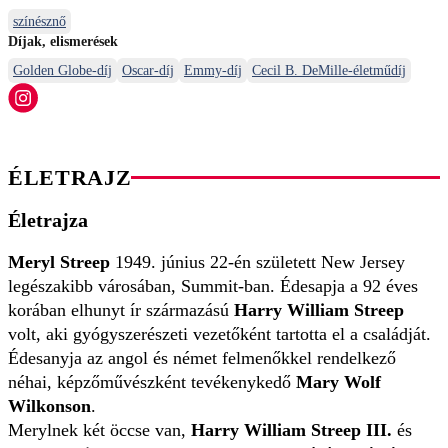
színésznő
Díjak, elismerések
Golden Globe-díj
Oscar-díj
Emmy-díj
Cecil B. DeMille-életműdíj
ÉLETRAJZ
Életrajza
Meryl Streep
1949. június 22-én született New Jersey
legészakibb városában, Summit-ban. Édesapja a 92 éves
korában elhunyt ír származású
Harry William Streep
volt, aki gyógyszerészeti vezetőként tartotta el a családját.
Édesanyja az angol és német felmenőkkel rendelkező
néhai, képzőművészként tevékenykedő
Mary Wolf
Wilkonson
.
Merylnek két öccse van,
Harry William Streep III.
és