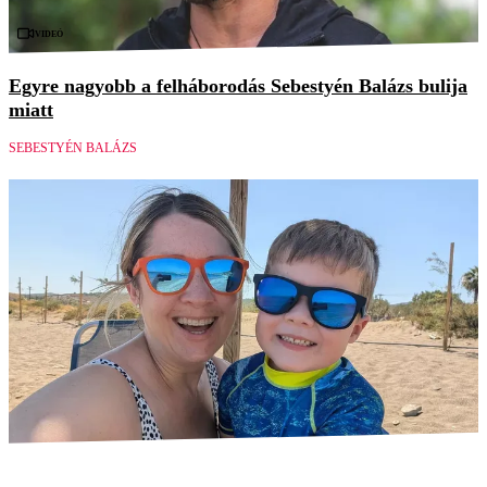
Videó
Egyre nagyobb a felháborodás Sebestyén Balázs bulija
miatt
SEBESTYÉN BALÁZS