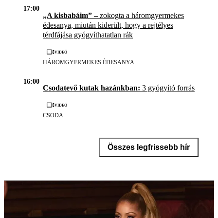
17:00
„A kisbabáim” –
zokogta a háromgyermekes
édesanya, miután kiderült, hogy a rejtélyes
térdfájása gyógyíthatatlan rák
Videó
HÁROMGYERMEKES ÉDESANYA
16:00
Csodatevő kutak hazánkban:
3 gyógyító forrás
Videó
CSODA
Összes legfrissebb hír