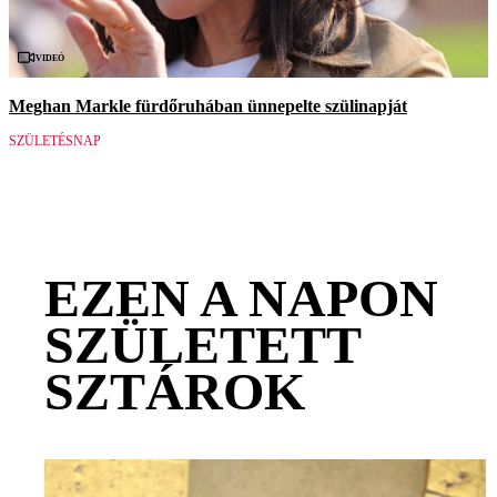
Videó
Meghan Markle fürdőruhában ünnepelte szülinapját
SZÜLETÉSNAP
EZEN A NAPON
SZÜLETETT
SZTÁROK