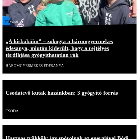
Videó
„A kisbabáim” – zokogta a háromgyermekes
édesanya, miután kiderült, hogy a rejtélyes
térdfájása gyógyíthatatlan rák
HÁROMGYERMEKES ÉDESANYA
Csodatevő kutak hazánkban: 3 gyógyító forrás
Videó
CSODA
Hasznos trükkök: így spórolnak az energiával Bódi