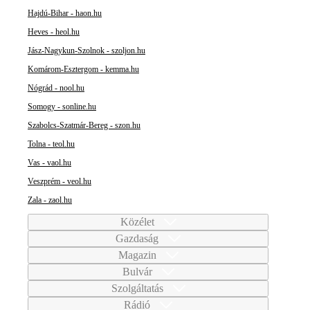
Hajdú-Bihar - haon.hu
Heves - heol.hu
Jász-Nagykun-Szolnok - szoljon.hu
Komárom-Esztergom - kemma.hu
Nógrád - nool.hu
Somogy - sonline.hu
Szabolcs-Szatmár-Bereg - szon.hu
Tolna - teol.hu
Vas - vaol.hu
Veszprém - veol.hu
Zala - zaol.hu
Közélet
Gazdaság
Magazin
Bulvár
Szolgáltatás
Rádió