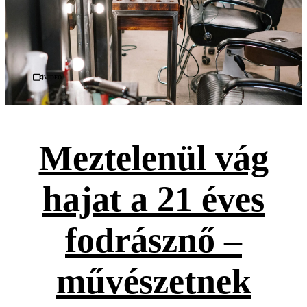
Videó
Meztelenül vág
hajat a 21 éves
fodrásznő –
művészetnek