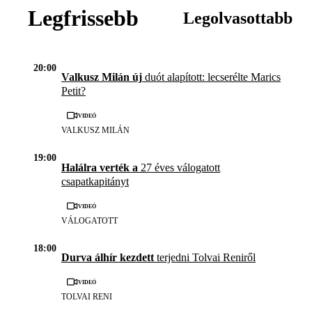
Legfrissebb
Legolvasottabb
20:00
Valkusz Milán új
duót alapított: lecserélte Marics
Petit?
Videó
VALKUSZ MILÁN
19:00
Halálra verték a
27 éves válogatott
csapatkapitányt
Videó
VÁLOGATOTT
18:00
Durva álhír kezdett
terjedni Tolvai Reniről
Videó
TOLVAI RENI