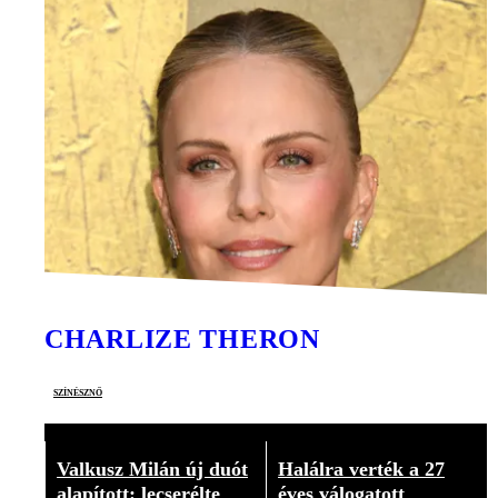
CHARLIZE THERON
színésznő
Valkusz Milán új duót
Halálra verték a 27
alapított: lecserélte
éves válogatott