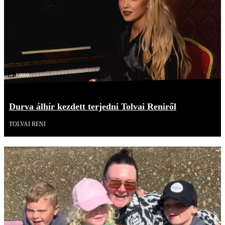
Videó
Durva álhír kezdett terjedni Tolvai Reniről
TOLVAI RENI