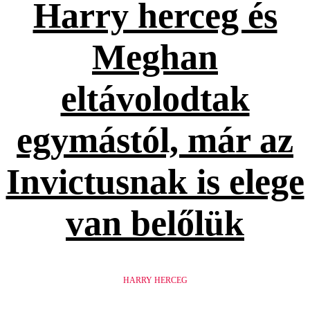
Harry herceg és
Meghan
eltávolodtak
egymástól, már az
Invictusnak is elege
van belőlük
HARRY HERCEG