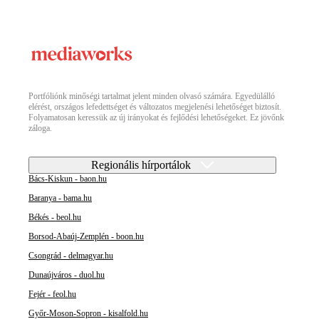
Portfóliónk minőségi tartalmat jelent minden olvasó számára. Egyedülálló
elérést, országos lefedettséget és változatos megjelenési lehetőséget biztosít.
Folyamatosan keressük az új irányokat és fejlődési lehetőségeket. Ez jövőnk
záloga.
Regionális hírportálok
Bács-Kiskun - baon.hu
Baranya - bama.hu
Békés - beol.hu
Borsod-Abaúj-Zemplén - boon.hu
Csongrád - delmagyar.hu
Dunaújváros - duol.hu
Fejér - feol.hu
Győr-Moson-Sopron - kisalfold.hu