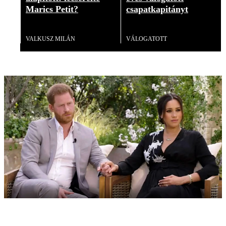
Marics Petit?
csapatkapitányt
Videó
Videó
VALKUSZ MILÁN
VÁLOGATOTT