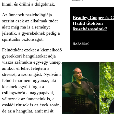
hinni, és örülni a dolgoknak.
Az ünnepek pszichológiája
Bradley Cooper és G
szerint ezek az alkalmak tudat
Hadid titokban
alatt még ma is a reményt
összeházasodtak?
jelentik, a gyerekeknek pedig a
Videó
spirituális biztonságot.
HÁZASSÁG
Felnőttként ezeket a kiemelkedő
gyerekkori hangulatokat adja
vissza számukra egy-egy ünnep,
amikor el lehet felejteni a
stresszt, a szorongást. Nyilván a
felnőtt már nem ugyanaz, aki
kicsinek együtt fogta a
csillagszórót a nagypapával,
változnak az ünnepeink is, a
családi rítusok is az évek során,
de az a hangulat, amit mi át