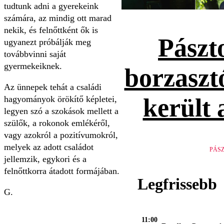
tudtunk adni a gyerekeink
számára, az mindig ott marad
nekik, és felnőttként ők is
Pászt
ugyanezt próbálják meg
továbbvinni saját
gyermekeiknek.
borzaszt
Az ünnepek tehát a családi
került 
hagyományok örökítő képletei,
legyen szó a szokások mellett a
szülők, a rokonok emlékéről,
vagy azokról a pozitívumokról,
melyek az adott családot
PÁS
jellemzik, egykori és a
felnőttkorra átadott formájában.
Legfrissebb
G.
11:00