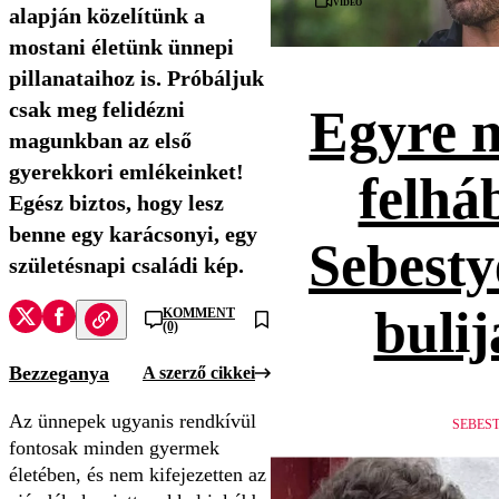
Videó
alapján közelítünk a
mostani életünk ünnepi
pillanataihoz is. Próbáljuk
csak meg felidézni
Egyre 
magunkban az első
gyerekkori emlékeinket!
felhá
Egész biztos, hogy lesz
benne egy karácsonyi, egy
Sebesty
születésnapi családi kép.
bulij
KOMMENT
(0)
Bezzeganya
A szerző cikkei
Az ünnepek ugyanis rendkívül
SEBES
fontosak minden gyermek
életében, és nem kifejezetten az