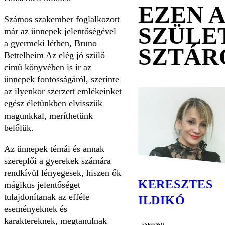
EZEN 
Számos szakember foglalkozott
SZÜLE
már az ünnepek jelentőségével
a gyermeki létben, Bruno
SZTÁR
Bettelheim Az elég jó szülő
című könyvében is ír az
ünnepek fontosságáról, szerinte
az ilyenkor szerzett emlékeinket
egész életünkben elvisszük
magunkkal, meríthetünk
belőlük.
Az ünnepek témái és annak
szereplői a gyerekek számára
rendkívül lényegesek, hiszen ők
KERESZTES
mágikus jelentőséget
tulajdonítanak az efféle
ILDIKÓ
eseményeknek és
karaktereknek, megtanulnak
énekesnő