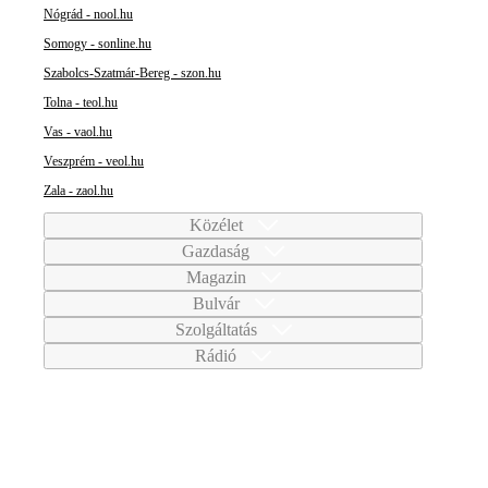
Nógrád - nool.hu
Somogy - sonline.hu
Szabolcs-Szatmár-Bereg - szon.hu
Tolna - teol.hu
Vas - vaol.hu
Veszprém - veol.hu
Zala - zaol.hu
Közélet
Gazdaság
Magazin
Bulvár
Szolgáltatás
Rádió