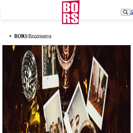
BORS
/
Bezzeganya