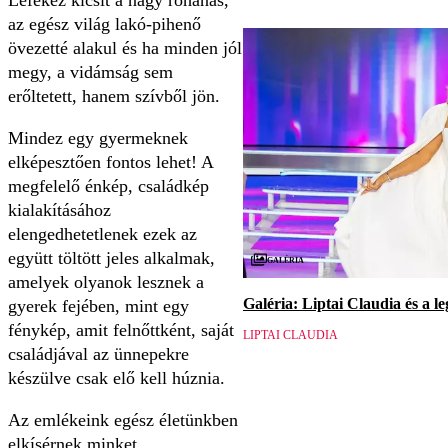
Lefékez kicsit a nagy rohanás,
az egész világ lakó-pihenő
övezetté alakul és ha minden jól
megy, a vidámság sem
erőltetett, hanem szívből jön.
Mindez egy gyermeknek
elképesztően fontos lehet! A
megfelelő énkép, családkép
kialakításához
elengedhetetlenek ezek az
együtt töltött jeles alkalmak,
Galéria
amelyek olyanok lesznek a
Galéria: Liptai Claudia és a l
gyerek fejében, mint egy
fénykép, amit felnőttként, saját
LIPTAI CLAUDIA
családjával az ünnepekre
készülve csak elő kell húznia.
Az emlékeink egész életünkben
elkísérnek minket.