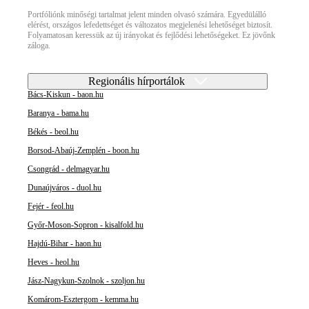
Portfóliónk minőségi tartalmat jelent minden olvasó számára. Egyedülálló
elérést, országos lefedettséget és változatos megjelenési lehetőséget biztosít.
Folyamatosan keressük az új irányokat és fejlődési lehetőségeket. Ez jövőnk
záloga.
Regionális hírportálok
Bács-Kiskun - baon.hu
Baranya - bama.hu
Békés - beol.hu
Borsod-Abaúj-Zemplén - boon.hu
Csongrád - delmagyar.hu
Dunaújváros - duol.hu
Fejér - feol.hu
Győr-Moson-Sopron - kisalfold.hu
Hajdú-Bihar - haon.hu
Heves - heol.hu
Jász-Nagykun-Szolnok - szoljon.hu
Komárom-Esztergom - kemma.hu