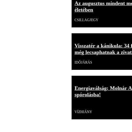
Az augusztus mindent meg
életében
CSILLAGJEGY
Visszatér a kánikula: 34 
még lecsaphatnak a ziva
IDŐJÁRÁS
Energiaválság: Molnár An
spórolásba!
Videó
VÍZHIÁNY