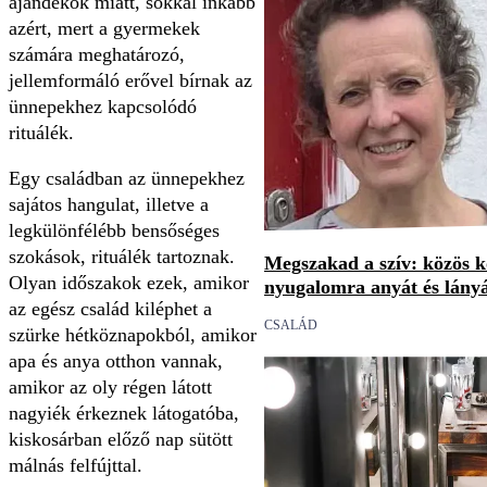
ajándékok miatt, sokkal inkább
azért, mert a gyermekek
számára meghatározó,
jellemformáló erővel bírnak az
ünnepekhez kapcsolódó
rituálék.
Egy családban az ünnepekhez
sajátos hangulat, illetve a
legkülönfélébb bensőséges
szokások, rituálék tartoznak.
Megszakad a szív: közös 
Olyan időszakok ezek, amikor
nyugalomra anyát és lány
az egész család kiléphet a
CSALÁD
szürke hétköznapokból, amikor
apa és anya otthon vannak,
amikor az oly régen látott
nagyiék érkeznek látogatóba,
kiskosárban előző nap sütött
málnás felfújttal.