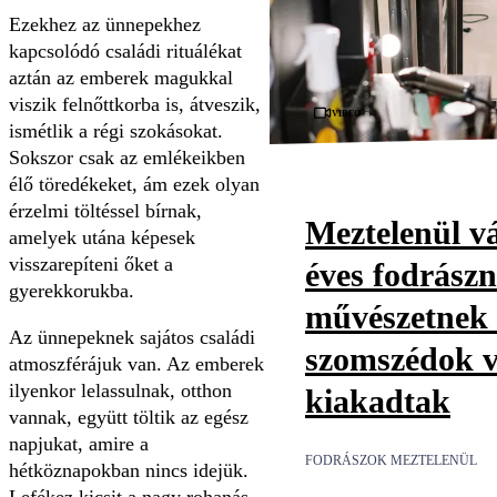
Ezekhez az ünnepekhez
kapcsolódó családi rituálékat
aztán az emberek magukkal
viszik felnőttkorba is, átveszik,
Videó
ismétlik a régi szokásokat.
Sokszor csak az emlékeikben
élő töredékeket, ám ezek olyan
érzelmi töltéssel bírnak,
Meztelenül vá
amelyek utána képesek
visszarepíteni őket a
éves fodrászn
gyerekkorukba.
művészetnek t
Az ünnepeknek sajátos családi
szomszédok v
atmoszférájuk van. Az emberek
ilyenkor lelassulnak, otthon
kiakadtak
vannak, együtt töltik az egész
napjukat, amire a
FODRÁSZOK MEZTELENÜL
hétköznapokban nincs idejük.