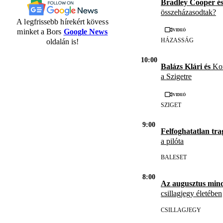
Bradley Cooper é
összeházasodtak?
A legfrissebb hírekért kövess
Videó
minket a Bors
Google News
HÁZASSÁG
oldalán is!
10:00
Balázs Klári és
Kor
a Szigetre
Videó
SZIGET
9:00
Felfoghatatlan tra
a pilóta
BALESET
8:00
Az augusztus min
csillagjegy életében
CSILLAGJEGY