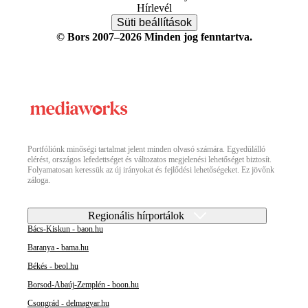
Hírlevél
Süti beállítások
© Bors 2007–2026 Minden jog fenntartva.
Portfóliónk minőségi tartalmat jelent minden olvasó számára. Egyedülálló
elérést, országos lefedettséget és változatos megjelenési lehetőséget biztosít.
Folyamatosan keressük az új irányokat és fejlődési lehetőségeket. Ez jövőnk
záloga.
Regionális hírportálok
Bács-Kiskun - baon.hu
Baranya - bama.hu
Békés - beol.hu
Borsod-Abaúj-Zemplén - boon.hu
Csongrád - delmagyar.hu