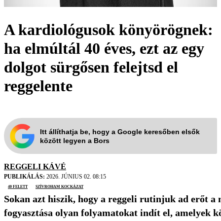
A kardiológusok könyörögnek:
ha elmúltál 40 éves, ezt az egy
dolgot sürgősen felejtsd el
reggelente
Itt állíthatja be, hogy a Google keresőben elsők
között legyen a Bors
REGGELI KÁVÉ
PUBLIKÁLÁS:
2026. JÚNIUS 02. 08:15
40 felett
szívroham kockázat
Sokan azt hiszik, hogy a reggeli rutinjuk ad erőt a
fogyasztása olyan folyamatokat indít el, amelyek kö