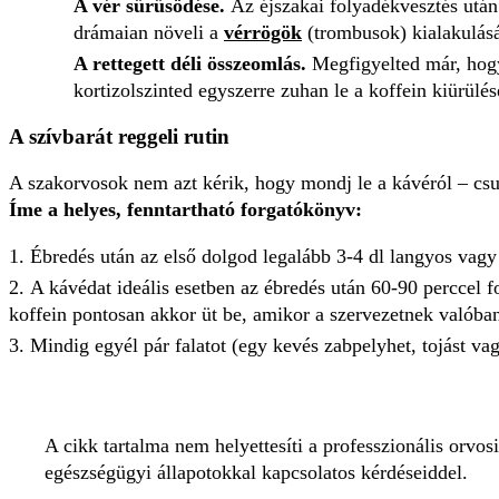
A vér sűrűsödése.
Az éjszakai folyadékvesztés után
drámaian növeli a
vérrögök
(trombusok) kialakulás
A rettegett déli összeomlás.
Megfigyelted már, hogy 
kortizolszinted egyszerre zuhan le a koffein kiürülés
A szívbarát reggeli rutin
A szakorvosok nem azt kérik, hogy mondj le a kávéról – csup
Íme a helyes, fenntartható forgatókönyv:
Ébredés után az első dolgod legalább 3-4 dl langyos vagy s
A kávédat ideális esetben az ébredés után 60-90 perccel 
koffein pontosan akkor üt be, amikor a szervezetnek valóban
Mindig egyél pár falatot (egy kevés zabpelyhet, tojást vag
A cikk tartalma nem helyettesíti a professzionális orvos
egészségügyi állapotokkal kapcsolatos kérdéseiddel.