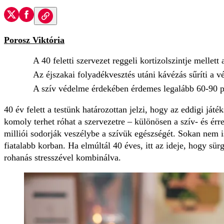
Porosz Viktória
A 40 feletti szervezet reggeli kortizolszintje mellet
Az éjszakai folyadékvesztés utáni kávézás sűríti a v
A szív védelme érdekében érdemes legalább 60-90 per
40 év felett a testünk határozottan jelzi, hogy az eddigi já
komoly terhet róhat a szervezetre – különösen a szív- és érr
milliói sodorják veszélybe a szívük egészségét. Sokan nem is
fiatalabb korban. Ha elmúltál 40 éves, itt az ideje, hogy sür
rohanás stresszével kombinálva.