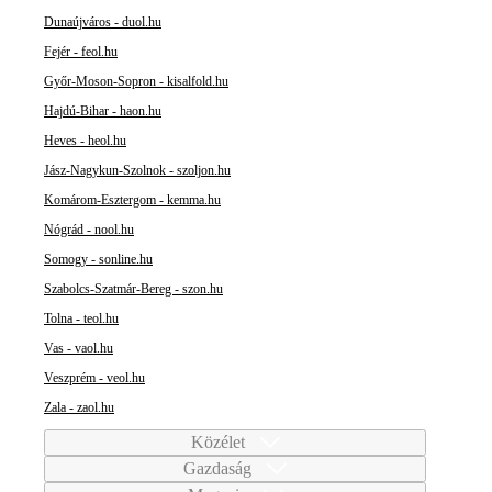
Dunaújváros - duol.hu
Fejér - feol.hu
Győr-Moson-Sopron - kisalfold.hu
Hajdú-Bihar - haon.hu
Heves - heol.hu
Jász-Nagykun-Szolnok - szoljon.hu
Komárom-Esztergom - kemma.hu
Nógrád - nool.hu
Somogy - sonline.hu
Szabolcs-Szatmár-Bereg - szon.hu
Tolna - teol.hu
Vas - vaol.hu
Veszprém - veol.hu
Zala - zaol.hu
Közélet
Gazdaság