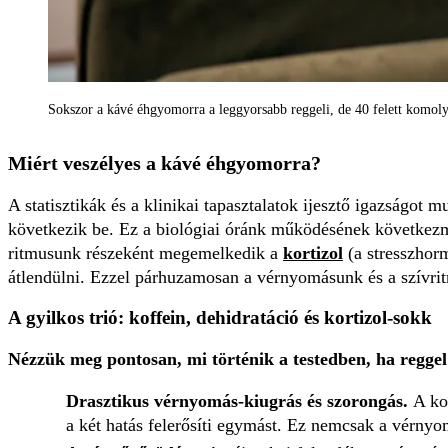
Sokszor a kávé éhgyomorra a leggyorsabb reggeli, de 40 felett komoly v
Miért veszélyes a kávé éhgyomorra?
A statisztikák és a klinikai tapasztalatok ijesztő igazságot m
következik be. Ez a biológiai óránk működésének következ
ritmusunk részeként megemelkedik a
kortizol
(a stresszhorm
átlendülni. Ezzel párhuzamosan a vérnyomásunk és a szívrit
A gyilkos trió: koffein, dehidratáció és kortizol-sokk
Nézzük meg pontosan, mi történik a testedben, ha reggel 
Drasztikus vérnyomás-kiugrás és szorongás.
A ko
a két hatás felerősíti egymást. Ez nemcsak a vérnyom