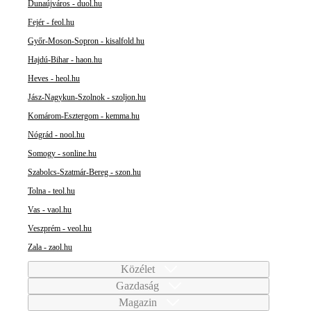
Dunaújváros - duol.hu
Fejér - feol.hu
Győr-Moson-Sopron - kisalfold.hu
Hajdú-Bihar - haon.hu
Heves - heol.hu
Jász-Nagykun-Szolnok - szoljon.hu
Komárom-Esztergom - kemma.hu
Nógrád - nool.hu
Somogy - sonline.hu
Szabolcs-Szatmár-Bereg - szon.hu
Tolna - teol.hu
Vas - vaol.hu
Veszprém - veol.hu
Zala - zaol.hu
Közélet
Gazdaság
Magazin