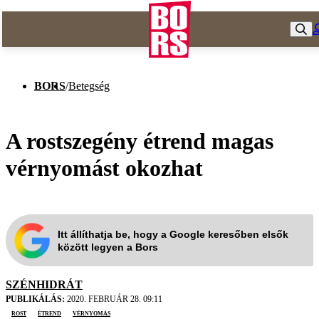
BORS
/
Betegség
A rostszegény étrend magas
vérnyomást okozhat
Itt állíthatja be, hogy a Google keresőben elsők
között legyen a Bors
SZÉNHIDRÁT
PUBLIKÁLÁS:
2020. FEBRUÁR 28. 09:11
rost
étrend
vérnyomás