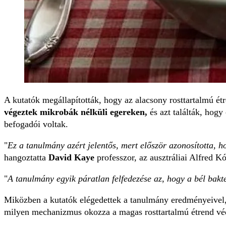
A kutatók megállapították, hogy az alacsony rosttartalmú 
végeztek mikrobák nélküli egereken,
és azt találták, hog
befogadói voltak.
"
Ez a tanulmány azért jelentős, mert először azonosította, h
hangoztatta
David Kaye
professzor, az ausztráliai Alfred K
"
A tanulmány egyik páratlan felfedezése az, hogy a bél bakt
Miközben a kutatók elégedettek a tanulmány eredményeivel,
milyen mechanizmus okozza a magas rosttartalmú étrend véd