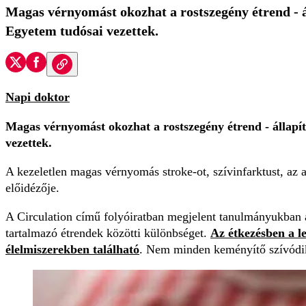
Magas vérnyomást okozhat a rostszegény étrend - á
Egyetem tudósai vezettek.
Napi doktor
Magas vérnyomást okozhat a rostszegény étrend - állapí
vezettek.
A kezeletlen magas vérnyomás stroke-ot, szívinfarktust, az 
előidézője.
A Circulation című folyóiratban megjelent tanulmányukban 
tartalmazó étrendek közötti különbséget.
Az étkezésben a 
élelmiszerekben található
. Nem minden keményítő szívódik