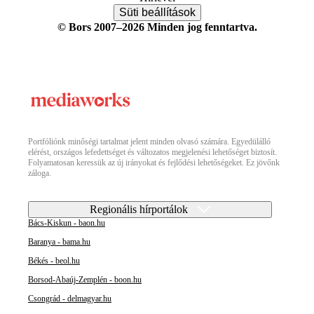
Süti beállítások
© Bors 2007–2026 Minden jog fenntartva.
Portfóliónk minőségi tartalmat jelent minden olvasó számára. Egyedülálló
elérést, országos lefedettséget és változatos megjelenési lehetőséget biztosít.
Folyamatosan keressük az új irányokat és fejlődési lehetőségeket. Ez jövőnk
záloga.
Regionális hírportálok
Bács-Kiskun - baon.hu
Baranya - bama.hu
Békés - beol.hu
Borsod-Abaúj-Zemplén - boon.hu
Csongrád - delmagyar.hu