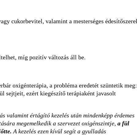
- vagy cukorbevitel, valamint a mesterséges édesítőszere
elhet, míg pozitív változás áll be.
rbár oxigénterápia, a probléma eredetét szüntetik meg:
ül sejtjeit, ezért kiegészítő terápiaként javasolt
álás valamint értágító kezelés után mindenképp érdemes
atására megemelkedik a szervezet oxigénszintje,
a fül
lőtte.
A kezelés ezen kívül segít a gyulladás