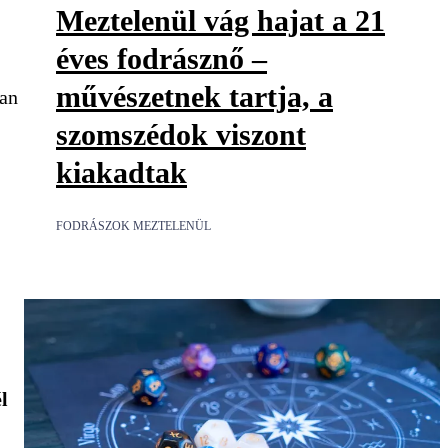
Meztelenül vág hajat a 21
éves fodrásznő –
művészetnek tartja, a
ran
szomszédok viszont
kiakadtak
FODRÁSZOK MEZTELENÜL
él