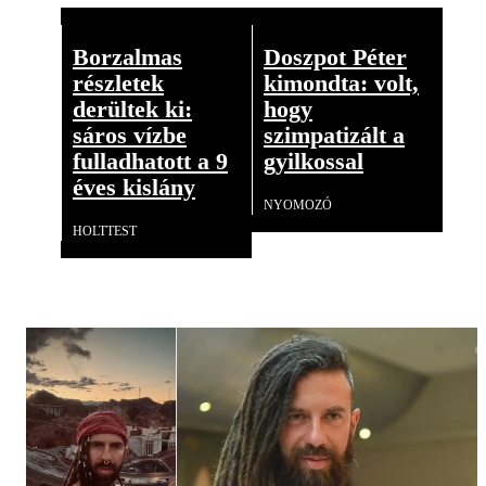
Borzalmas
Doszpot Péter
részletek
kimondta: volt,
derültek ki:
hogy
sáros vízbe
szimpatizált a
fulladhatott a 9
gyilkossal
éves kislány
NYOMOZÓ
HOLTTEST