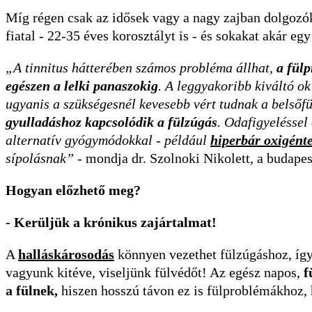
Míg régen csak az idősek vagy a nagy zajban dolgozók
fiatal - 22-35 éves korosztályt is - és sokakat akár egy
„A tinnitus hátterében számos probléma állhat,
a fülp
egészen a lelki panaszokig
. A leggyakoribb kiváltó ok
ugyanis a szükségesnél kevesebb vért tudnak a belsőfül
gyulladáshoz kapcsolódik a fülzúgás
. Odafigyeléssel
alternatív gyógymódokkal - például
hiperbár oxigént
sípolásnak”
- mondja dr. Szolnoki Nikolett, a budape
Hogyan előzhető meg?
- Kerüljük a krónikus zajártalmat!
A
halláskárosodás
könnyen vezethet fülzúgáshoz, íg
vagyunk kitéve, viseljünk fülvédőt! Az egész napos,
f
a fülnek,
hiszen hosszú távon ez is fülproblémákhoz, 