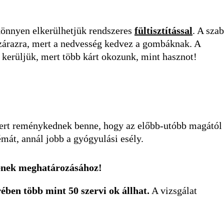
könnyen elkerülhetjük rendszeres
fültisztítással
. A sza
szárazra, mert a nedvesség kedvez a gombáknak. A
nt kerüljük, mert több kárt okozunk, mint hasznot!
mert reménykednek benne, hogy az előbb-utóbb magától
mát, annál jobb a gyógyulási esély.
rének meghatározásához!
ében több mint 50 szervi ok állhat.
A vizsgálat