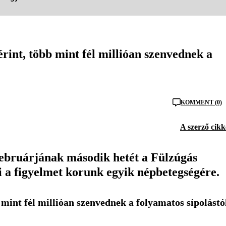
rint, több mint fél millióan szenvednek a
KOMMENT (0)
A szerző cikk
februárjának második hetét a Fülzúgás
ni a figyelmet korunk egyik népbetegségére.
 mint fél millióan szenvednek a folyamatos sípolástó