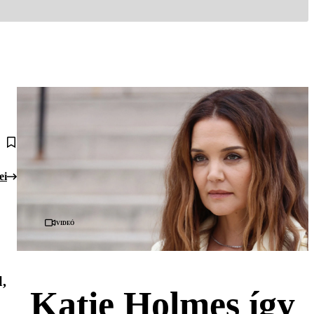
ei
Videó
l,
Katie Holmes így