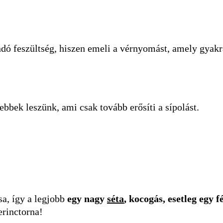
ndó feszültség, hiszen emeli a vérnyomást, amely gyak
ebbek leszünk, ami csak tovább erősíti a sípolást.
sa, így a legjobb
egy nagy
séta
, kocogás, esetleg egy f
erinctorna!