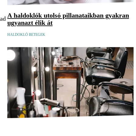
A haldoklók utolsó pillanataikban gyakran
bad
ugyanazt élik át
HALDOKLÓ BETEGEK
Videó