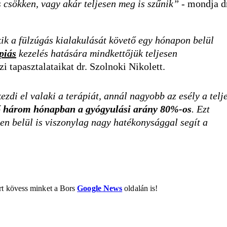
 csökken, vagy akár teljesen meg is szűnik”
- mondja d
kik a fülzúgás kialakulását követő egy hónapon belül
piás
kezelés hatására mindkettőjük teljesen
zi tapasztalataikat dr. Szolnoki Nikolett.
di el valaki a terápiát, annál nagyobb az esély a telj
lső három hónapban a gyógyulási arány 80%-os
. Ezt
en belül is viszonylag nagy hatékonysággal segít a
ért kövess minket a Bors
Google News
oldalán is!