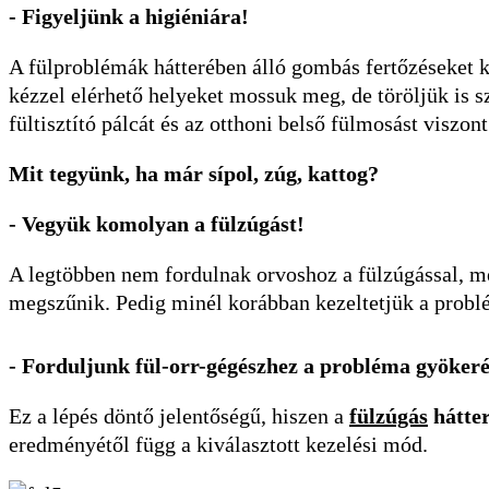
- Figyeljünk a higiéniára!
A fülproblémák hátterében álló gombás fertőzéseket 
kézzel elérhető helyeket mossuk meg, de töröljük is 
fültisztító pálcát és az otthoni belső fülmosást viszo
Mit tegyünk, ha már sípol, zúg, kattog?
- Vegyük komolyan a fülzúgást!
A legtöbben nem fordulnak orvoshoz a fülzúgással, 
megszűnik. Pedig minél korábban kezeltetjük a problé
- Forduljunk fül-orr-gégészhez a probléma gyöke
Ez a lépés döntő jelentőségű, hiszen a
fülzúgás
hátter
eredményétől függ a kiválasztott kezelési mód.