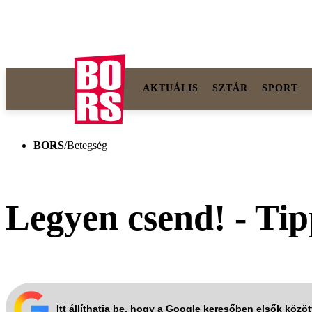
AKTUÁLIS
SZTÁR
SPORT
BORS
/
Betegség
Legyen csend! - Tip
Itt állíthatja be, hogy a Google keresőben elsők közö