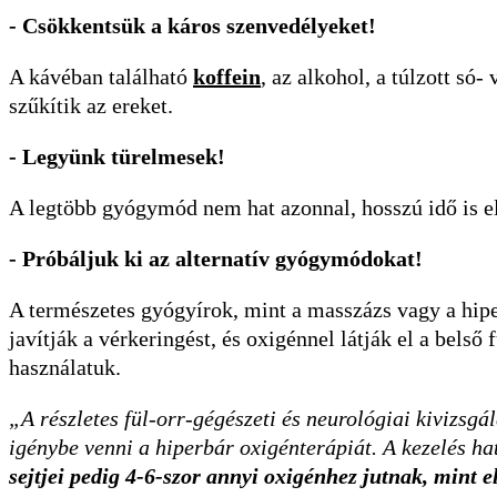
- Csökkentsük a káros szenvedélyeket!
A kávéban található
koffein
, az alkohol, a túlzott só
szűkítik az ereket.
- Legyünk türelmesek!
A legtöbb gyógymód nem hat azonnal, hosszú idő is elt
- Próbáljuk ki az alternatív gyógymódokat!
A természetes gyógyírok, mint a masszázs vagy a hipe
javítják a vérkeringést, és oxigénnel látják el a belső f
használatuk.
„A részletes fül-orr-gégészeti és neurológiai kivizsg
igénybe venni a hiperbár oxigénterápiát. A kezelés h
sejtjei pedig 4-6-szor annyi oxigénhez jutnak, mint e