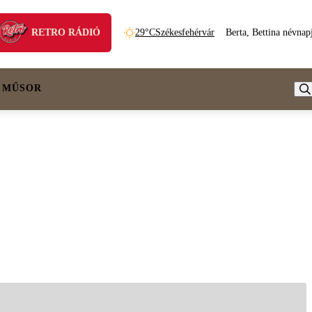
RETRO RÁDIÓ
29°C
Székesfehérvár
Berta, Bettina névnap
 MŰSOR