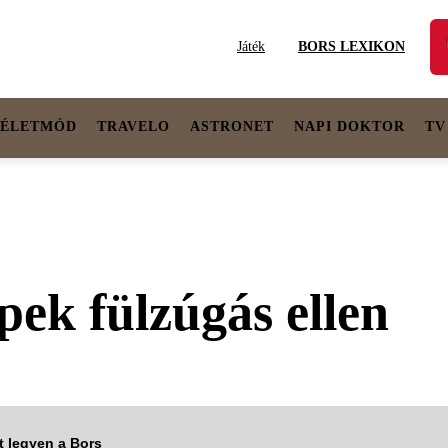
Játék
BORS LEXIKON
ÉLETMÓD
TRAVELO
ASTRONET
NAPI DOKTOR
TV
pek fülzúgás ellen
tt legyen a Bors