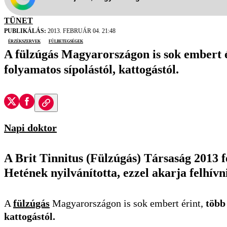
TÜNET
PUBLIKÁLÁS:
2013. FEBRUÁR 04. 21:48
érzékszervek
fülbetegségek
A fülzúgás Magyarországon is sok embert é
folyamatos sípolástól, kattogástól.
Napi doktor
A Brit Tinnitus (Fülzúgás) Társaság 2013 
Hetének nyilvánította, ezzel akarja felhív
A
fülzúgás
Magyarországon is sok embert érint,
több
kattogástól.