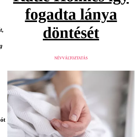
fogadta lánya
döntését
t,
g
NÉVVÁLTOZTATÁS
jót