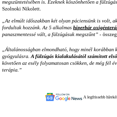
megszüntetésében is. Ezeknek köszönhetően a fülzúgás
Szolnoki Nikolett.
„Az elmúlt időszakban két olyan páciensünk is volt, a
fordultak hozzánk. Az 5 alkalmas
hiperbár oxigénterá
panaszmentessé vált, a fülzúgásuk megszűnt”
- összeg
„Általánosságban elmondható, hogy minél korábban kez
gyógyulásra.
A fülzúgás kialakulásától számított e
követően az esély folyamatosan csökken, de még fél év
terápia.”
A legfrissebb hírek