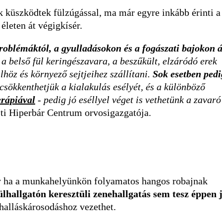
 küszködtek fülzúgással, ma már egyre inkább érinti a
 életen át végigkísér.
roblémáktól, a gyulladásokon és a fogászati bajokon á
 a belső fül keringészavara, a beszűkült, elzáródó erek
höz és környező sejtjeihez szállítani.
Sok esetben pedi
 csökkenthetjük a kialakulás esélyét, és a különböző
erápiával
- pedig jó eséllyel véget is vethetünk a zavaró
sti Hiperbár Centrum orvosigazgatója.
y ha a munkahelyünkön folyamatos hangos robajnak
ülhallgatón keresztüli zenehallgatás sem tesz éppen 
halláskárosodáshoz vezethet.