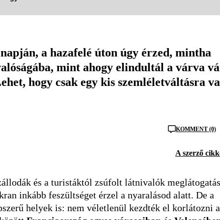
 napján, a hazafelé úton úgy érzed, mintha
alóságába, mint ahogy elindultál a várva vá
ehet, hogy csak egy kis szemléletváltásra v
KOMMENT (0)
A szerző cikk
állodák és a turistáktól zsúfolt látnivalók meglátogatá
an inkább feszültséget érzel a nyaralásod alatt. De a
zerű helyek is: nem véletlenül kezdték el korlátozni a