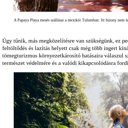
A Papaya Playa mesés szállásai a mexikói Tulumban: Itt bizony nem l
Úgy tűnik, más megközelítésre van szükségünk, ez ped
feltöltődés és lazítás helyett csak még több ingert kí
tömegturizmus környezetkárosító hatásaira válaszul s
természet védelmére és a valódi kikapcsolódásra fordí