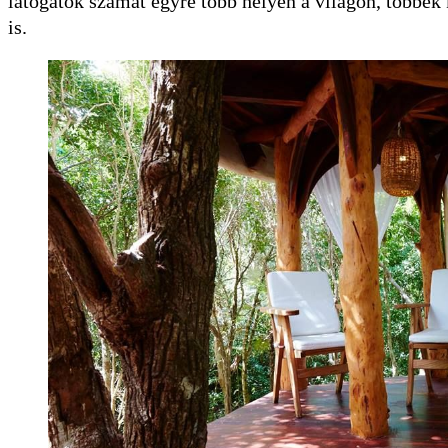
látogatók számát egyre több helyen a világon, többek
is.