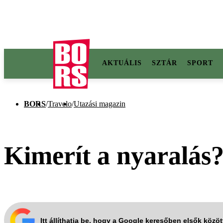
AKTUÁLIS
SZTÁR
SPORT
BORS
/
Travelo
/
Utazási magazin
Kimerít a nyaralás
Itt állíthatja be, hogy a Google keresőben elsők közö