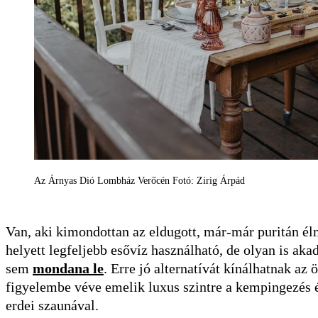
Az Árnyas Dió Lombház Verőcén Fotó: Zirig Árpád
Van, aki kimondottan az eldugott, már-már puritán é
helyett legfeljebb esővíz használható, de olyan is aka
sem
mondana le
. Erre jó alternatívát kínálhatnak az
figyelembe véve emelik luxus szintre a kempingezés
erdei szaunával.