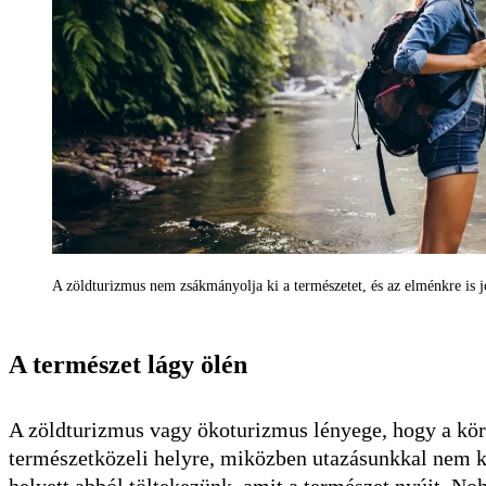
A zöldturizmus nem zsákmányolja ki a természetet, és az elménkre is jó
A természet lágy ölén
A zöldturizmus vagy ökoturizmus lényege, hogy a körn
természetközeli helyre, miközben utazásunkkal nem kár