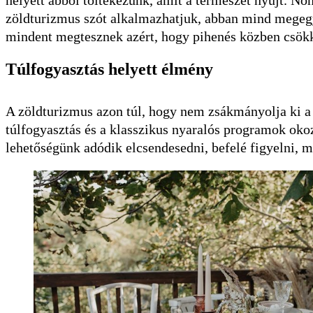
helyett abból töltekezünk, amit a természet nyújt. Noh
zöldturizmus szót alkalmazhatjuk, abban mind megegye
mindent megtesznek azért, hogy pihenés közben csök
Túlfogyasztás helyett élmény
A zöldturizmus azon túl, hogy nem zsákmányolja ki a t
túlfogyasztás és a klasszikus nyaralós programok oko
lehetőségünk adódik elcsendesedni, befelé figyelni, me