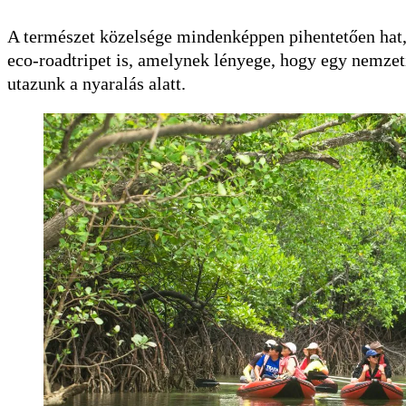
A természet közelsége mindenképpen pihentetően hat, 
eco-roadtripet is, amelynek lényege, hogy egy nemzet
utazunk a nyaralás alatt.