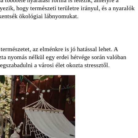
a többféle nyaralási forma is létezik, amelyre a
zik, hogy természeti területre irányul, és a nyaralók
kentsék ökológiai lábnyomukat.
ermészetet, az elménkre is jó hatással lehet. A
zta nyomás nélkül egy erdei hétvége során valóban
gszabadulni a városi élet okozta stressztől.