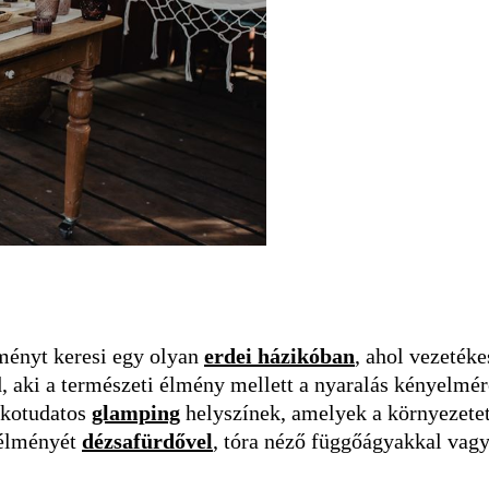
lményt keresi egy olyan
erdei házikóban
, ahol vezetéke
d, aki a természeti élmény mellett a nyaralás kényelmér
 ökotudatos
glamping
helyszínek, amelyek a környezete
 élményét
dézsafürdővel
, tóra néző függőágyakkal vag