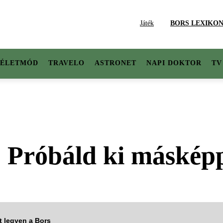
Játék
BORS LEXIKO
ÉLETMÓD
TRAVELO
ASTRONET
NAPI DOKTOR
TV
? Próbáld ki máskép
tt legyen a Bors