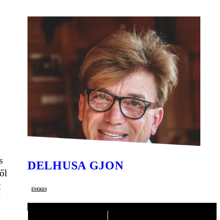
s
DELHUSA GJON
ől
t
énekes
y