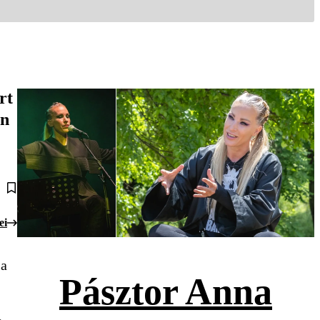
rt
an
ei
sa
Pásztor Anna