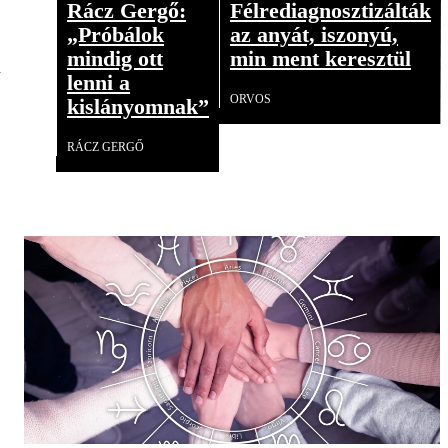
Rácz Gergő:
Félrediagnosztizálták
„Próbálok
az anyát, iszonyú,
mindig ott
min ment keresztül
n
lenni a
ORVOS
kislányomnak”
RÁCZ GERGŐ