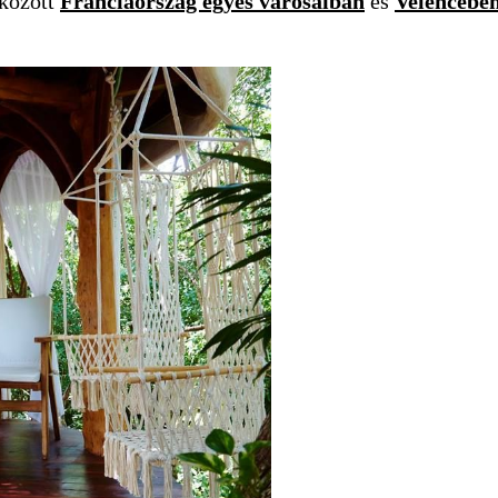
 között
Franciaország egyes városaiban
és
Velencébe