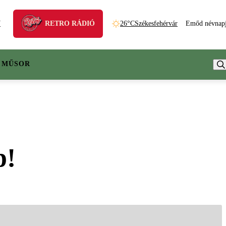
N
RETRO RÁDIÓ
26°C
Székesfehérvár
Emőd névnap
 MŰSOR
p!