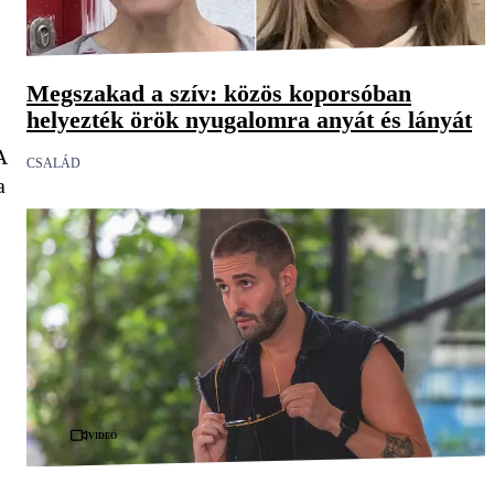
Megszakad a szív: közös koporsóban
helyezték örök nyugalomra anyát és lányát
A
CSALÁD
a
Videó