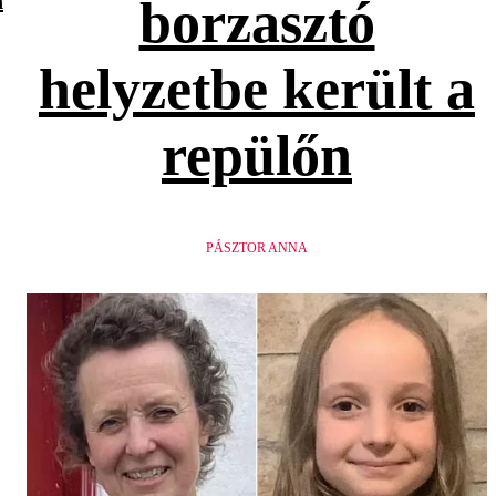
n
borzasztó
helyzetbe került a
repülőn
PÁSZTOR ANNA