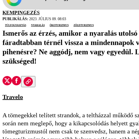
KEMPINGEZÉS
PUBLIKÁLÁS:
2023. JÚLIUS 09. 08:03
túlfogyasztás
nyaralás
ökoturizmus
zöldturizmus
Ismerős az érzés, amikor a nyaralás utolsó
fáradtabban térnél vissza a mindennapok v
pihenésre? Ne aggódj, nem vagy egyedül. L
szükséged!
Travelo
A tömegekkel telített strandok, a teltházzal működő sz
során nem meglepő, hogy a kikapcsolódás helyett gyakr
tömegturizmustól nem csak te szenvedsz, hanem a néps