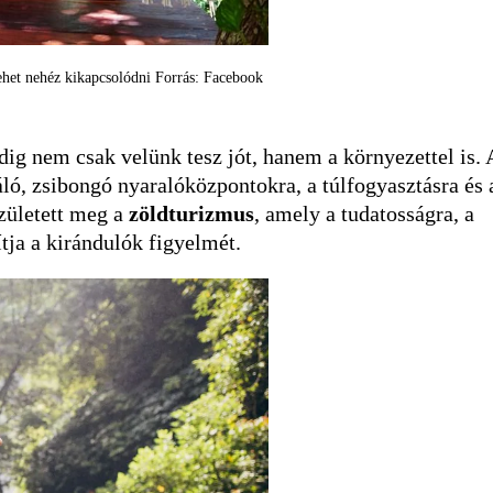
ehet nehéz kikapcsolódni Forrás: Facebook
ig nem csak velünk tesz jót, hanem a környezettel is. 
náló, zsibongó nyaralóközpontokra, a túlfogyasztásra és 
zületett meg a
zöldturizmus
, amely a tudatosságra, a
tja a kirándulók figyelmét.