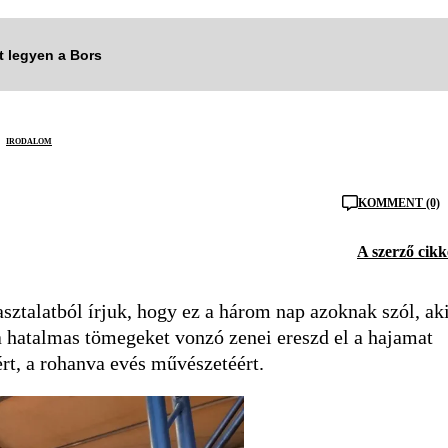
tt legyen a Bors
irodalom
KOMMENT (0)
A szerző cikk
pasztalatból írjuk, hogy ez a három nap azoknak szól, ak
 a hatalmas tömegeket vonzó zenei ereszd el a hajamat
rt, a rohanva evés művészetéért.