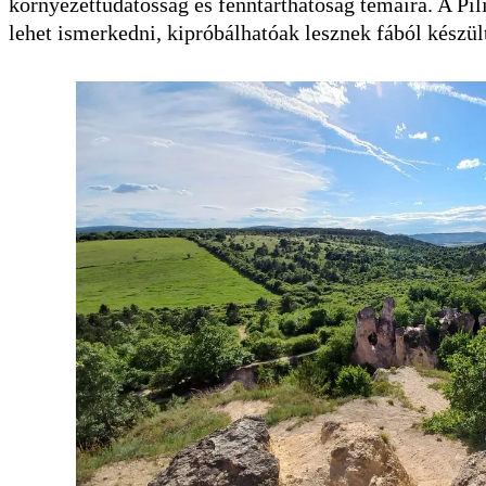
környezettudatosság és fenntarthatóság témáira. A Pil
lehet ismerkedni, kipróbálhatóak lesznek fából készül