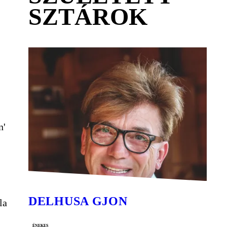
SZTÁROK
n'
DELHUSA GJON
la
énekes