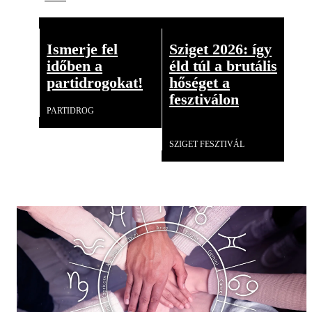
Ismerje fel
Sziget 2026: így
időben a
éld túl a brutális
partidrogokat!
hőséget a
fesztiválon
PARTIDROG
Videó
SZIGET FESZTIVÁL