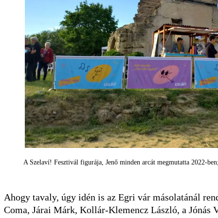
A Szelaví! Fesztivál figurája, Jenő minden arcát megmutatta 2022-ben; 
Ahogy tavaly, úgy idén is az Egri vár másolatánál re
Coma, Járai Márk, Kollár-Klemencz László, a Jónás V