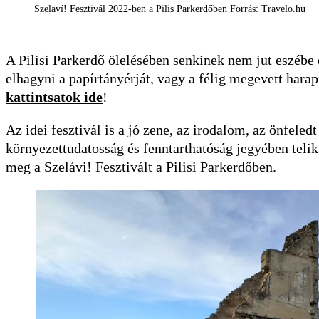
Szelaví! Fesztivál 2022-ben a Pilis Parkerdőben Forrás: Travelo.hu
A Pilisi Parkerdő ölelésében senkinek nem jut eszébe e
elhagyni a papírtányérját, vagy a félig megevett har
kattintsatok ide
!
Az idei fesztivál is a jó zene, az irodalom, az önfeledt
környezettudatosság és fenntarthatóság jegyében teli
meg a Szelávi! Fesztivált a Pilisi Parkerdőben.