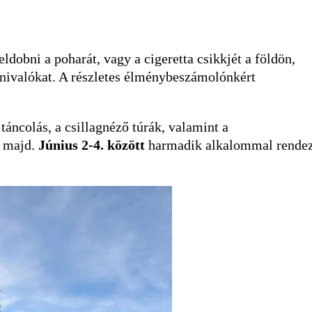
ldobni a poharát, vagy a cigeretta csikkjét a földön,
apnivalókat. A részletes élménybeszámolónkért
 táncolás, a csillagnéző túrák, valamint a
k majd.
Június 2-4. között
harmadik alkalommal rende