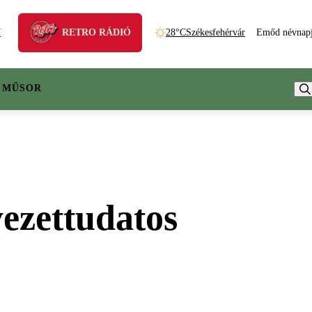
N
RETRO RÁDIÓ
28°C
Székesfehérvár
Emőd névnap
 MŰSOR
yezettudatos