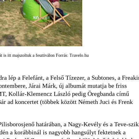
 is itt majszoltuk a fesztiválon Forrás: Travelo.hu
 lép a Felefánt, a Felső Tízezer, a Subtones, a Freaki
ontembere, Járai Márk, új albumát mutatja be friss
MT, Kollár-Klemencz László pedig Öregbanda című
ár ad koncertet (többek között Németh Juci és Frenk
Pilisborosjenő határában, a Nagy-Kevély és a Teve-szik
idén a korábbinál is nagyobb hangsúlyt fektetnek a