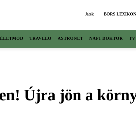
Játék
BORS LEXIKO
ÉLETMÓD
TRAVELO
ASTRONET
NAPI DOKTOR
TV
ben! Újra jön a körn