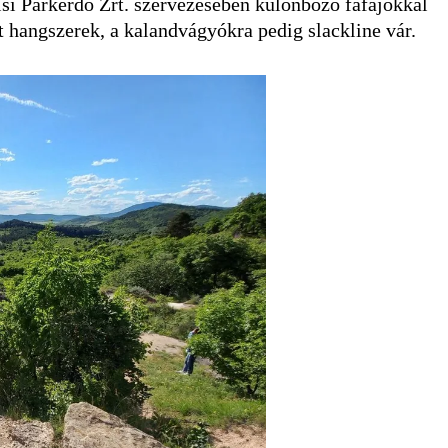
isi Parkerdő Zrt. szervezésében különböző fafajokkal
t hangszerek, a kalandvágyókra pedig slackline vár.