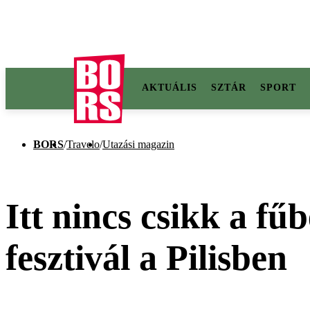
AKTUÁLIS
SZTÁR
SPORT
BORS
/
Travelo
/
Utazási magazin
Itt nincs csikk a fű
fesztivál a Pilisben