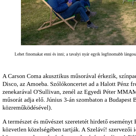
Lehet finomakat enni és inni; a tavalyi nyár egyik legfinomabb lángosát
A Carson Coma akusztikus műsorával érkezik, színpadra
Disco, az Amoeba. Szólókoncertet ad a Halott Pénz fr
zenekarával O'Sullivan, zenél az Egyedi Péter MMA
műsorát adja elő. Június 3-án szombaton a Budapest B
közreműködésével).
A természet és művészet szeretetét hirdető eseményt 
közvetlen közelségében tartják. A Szeláví! szervezői 