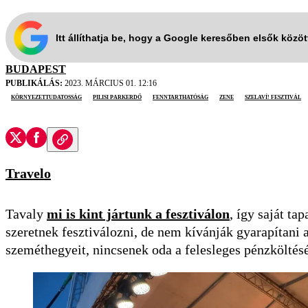
Itt állíthatja be, hogy a Google keresőben elsők közö
BUDAPEST
PUBLIKÁLÁS:
2023. MÁRCIUS 01. 12:16
környezettudatosság
Pilisi Parkerdő
fenntarthatóság
zene
Szelaví! Fesztivál
Travelo
Tavaly
mi is kint jártunk a fesztiválon
, így saját ta
szeretnek fesztiválozni, de nem kívánják gyarapítani
szeméthegyeit, nincsenek oda a felesleges pénzköltésé