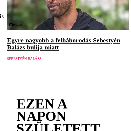
is
Videó
Egyre nagyobb a felháborodás Sebestyén
Balázs bulija miatt
SEBESTYÉN BALÁZS
EZEN A
NAPON
SZÜLETETT