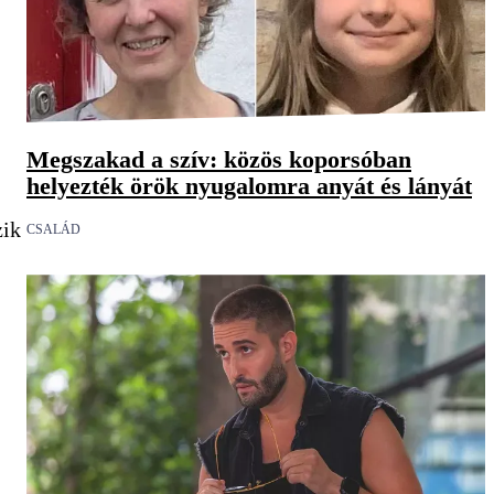
Megszakad a szív: közös koporsóban
helyezték örök nyugalomra anyát és lányát
zik
CSALÁD