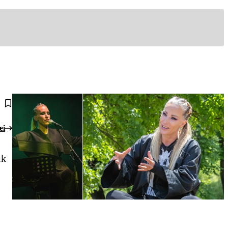
ei
ik