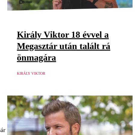
Videó
Király Viktor 18 évvel a
Megasztár után talált rá
önmagára
KIRÁLY VIKTOR
Bár