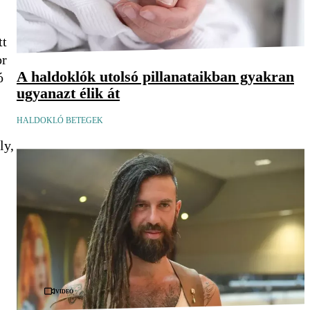
tt
or
A haldoklók utolsó pillanataikban gyakran
ó
ugyanazt élik át
HALDOKLÓ BETEGEK
ly,
Videó