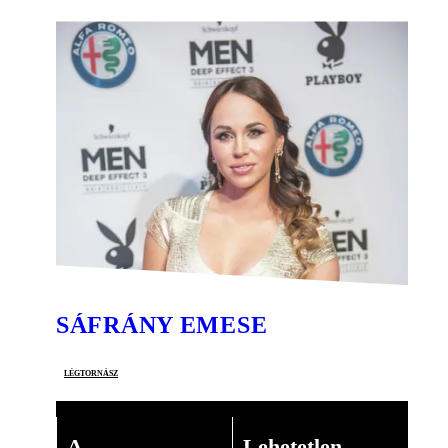
SÁFRÁNY EMESE
légtornász
A
Lehetetlen