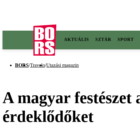
AKTUÁLIS
SZTÁR
SPORT
BORS
/
Travelo
/
Utazási magazin
A magyar festészet 
érdeklődőket