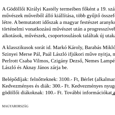
A Gödöllői Királyi Kastély termeiben főként a 19. sz
művészek műveiből álló kiállítása, több gyűjtő össz
létre. A bemutatott időszak a magyar festészet aranyko
történelmi vonatkozású művészet után a progresszíve
alkotások, művészek, csoportosulások találtak új uta
A klasszikusok sorát id. Markó Károly, Barabás Mikló
Szinyei Merse Pál, Paál László ifjúkori műve nyitja,
Perlrott Csaba Vilmos, Czigány Dezső, Nemes Lampér
László és Aknay János zárja be.
Belépődíjak: felnőtteknek: 3100.- Ft, Bérlet (alkalman
Kedvezményes és diák: 300.- Ft. Kedvezményes nyugdí
gödöllői diákoknak: 100.- Ft. További információkat
a
MAGYARORSZÁG