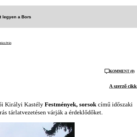
tt legyen a Bors
iállítás
KOMMENT (0)
A szerző cikk
i Királyi Kastély
Festmények, sorsok
című időszaki
ás tárlatvezetésen várják a érdeklődőket.