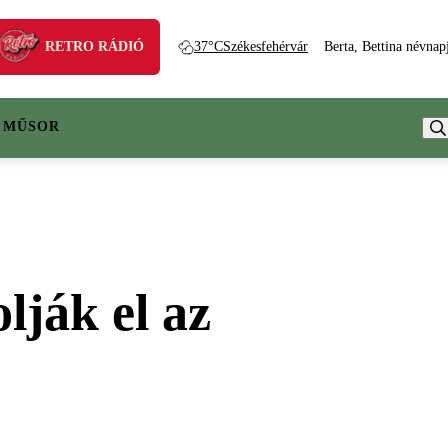
RETRO RÁDIÓ
37°C
Székesfehérvár
Berta, Bettina névnap
 MŰSOR
lják el az