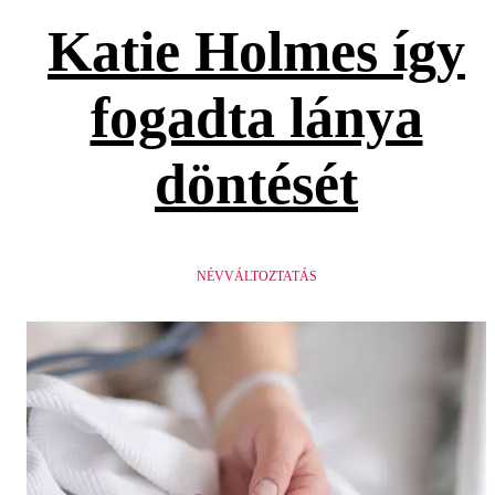
Katie Holmes így
fogadta lánya
döntését
NÉVVÁLTOZTATÁS