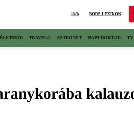
Játék
BORS LEXIKON
ÉLETMÓD
TRAVELO
ASTRONET
NAPI DOKTOR
TV
aranykorába kalauzo