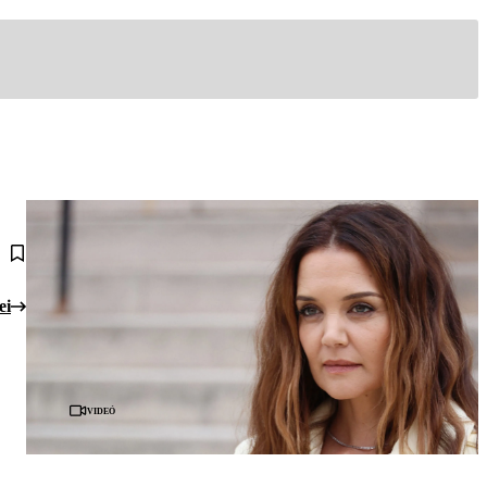
ei
Videó