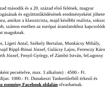
ázad második és a 20. század első felének, magyar
efogásának és együttműködésének eredményeként jöhete
ra, amikor a klasszicista, majd későbbi realista, soksz
bb, számos esetben az európai áramlatokhoz kapcsolód
kat maguknak.
s, Ligeti Antal, Székely Bertalan, Munkácsy Mihály,
 majd Rippl-Rónai József, Gulácsy Lajos, Ferenczy Káro
th József, Fenyő György, ef Zámbó István, feLugossy
ként pecsételve, max. 3 alkalom) : 4500.- Ft.
jas: 1000.- Ft. Dunakeszi Tankerületből érkező és
z esemény Facebook oldalán
olvashatnak.