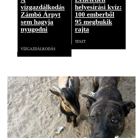
vízgazdálkodás
helyesírási kvíz:
Zámbó Árpyt
100 emberből
sem hagyja
95 megbukik
nyugodni
rajta
TESZT
Videó
VÍZGAZDÁLKODÁS