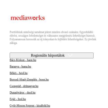
Portfóliónk minőségi tartalmat jelent minden olvasó számára. Egyedülálló
elérést, országos lefedettséget és változatos megjelenési lehetőséget biztosít.
Folyamatosan keressük az új irányokat és fejlődési lehetőségeket. Ez jövőnk
záloga.
Regionális hírportálok
Bács-Kiskun - baon.hu
Baranya - bama.hu
Békés - beol.hu
Borsod-Abaúj-Zemplén - boon.hu
Csongrád - delmagyar.hu
Dunaújváros - duol.hu
Fejér - feol.hu
Győr-Moson-Sopron - kisalfold.hu