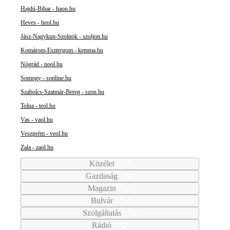
Hajdú-Bihar - haon.hu
Heves - heol.hu
Jász-Nagykun-Szolnok - szoljon.hu
Komárom-Esztergom - kemma.hu
Nógrád - nool.hu
Somogy - sonline.hu
Szabolcs-Szatmár-Bereg - szon.hu
Tolna - teol.hu
Vas - vaol.hu
Veszprém - veol.hu
Zala - zaol.hu
Közélet
Gazdaság
Magazin
Bulvár
Szolgáltatás
Rádió