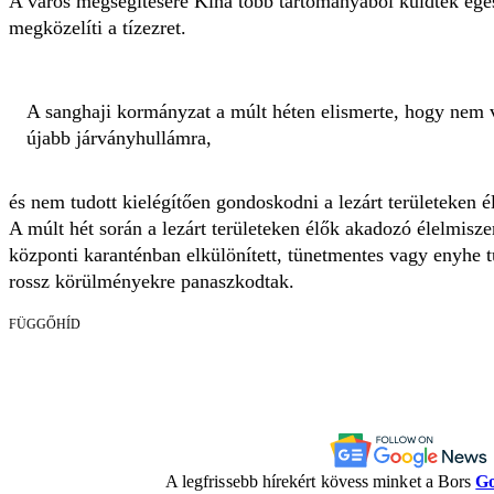
A város megsegítésére Kína több tartományából küldtek egé
megközelíti a tízezret.
A sanghaji kormányzat a múlt héten elismerte, hogy nem v
újabb járványhullámra,
és nem tudott kielégítően gondoskodni a lezárt területeken é
A múlt hét során a lezárt területeken élők akadozó élelmiszer
központi karanténban elkülönített, tünetmentes vagy enyhe t
rossz körülményekre panaszkodtak.
FÜGGŐHÍD
A legfrissebb hírekért kövess minket a Bors
Go