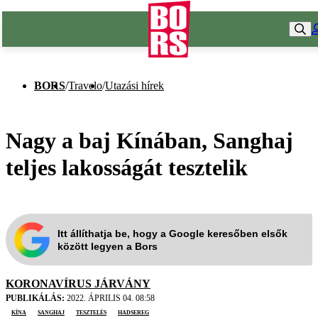
BORS
/
Travelo
/
Utazási hírek
Nagy a baj Kínában, Sanghaj
teljes lakosságát tesztelik
Itt állíthatja be, hogy a Google keresőben elsők
között legyen a Bors
KORONAVÍRUS JÁRVÁNY
PUBLIKÁLÁS:
2022. ÁPRILIS 04. 08:58
Kína
Sanghaj
tesztelés
hadsereg