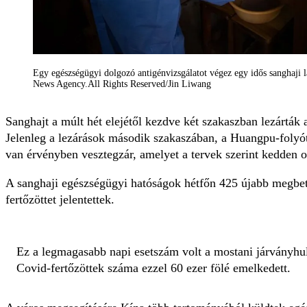
Egy egészségügyi dolgozó antigénvizsgálatot végez egy idős sanghaji
News Agency.All Rights Reserved/Jin Liwang
Sanghajt a múlt hét elejétől kezdve két szakaszban lezárták 
Jelenleg a lezárások második szakaszában, a Huangpu-folyót
van érvényben vesztegzár, amelyet a tervek szerint kedden o
A sanghaji egészségügyi hatóságok hétfőn 425 újabb megbet
fertőzöttet jelentettek.
Ez a legmagasabb napi esetszám volt a mostani járványhul
Covid-fertőzöttek száma ezzel 60 ezer fölé emelkedett.