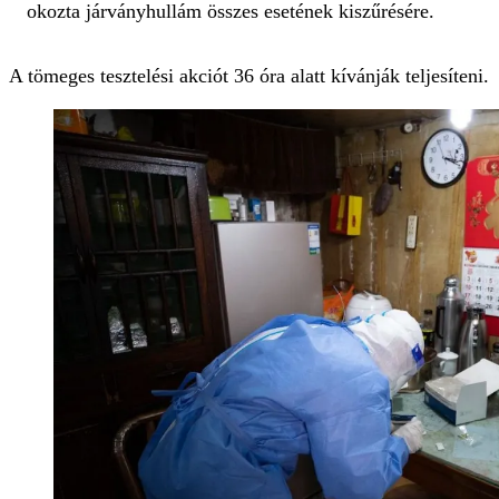
okozta járványhullám összes esetének kiszűrésére.
A tömeges tesztelési akciót 36 óra alatt kívánják teljesíteni.