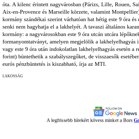
óta. A kilenc érintett nagyvárosban (Párizs, Lille, Rouen, S
Aix-en-Provence és Marseille körzete, valamint Montpellier
kormány szándékai szerint várhatóan hat hétig este 9 óra és 
senki nem hagyhatja el a lakhelyét. A tavaszi általános kara
kormány: a nagyvárosokban este 9 óra utcán utcára lépőknek 
formanyomtatványt, amelyen megjelölik a lakhelyelhagyás i
vagy este 9 óra után indokolatlan lakhelyelhagyás esetén a 
forint) büntethetik a szabályszegőket, de visszaesők esetéb
eurós pénzbüntetés is kiszabható, írja az MTI.
LAKOSSÁG
A legfrissebb hírekért kövess minket a Bors
Go