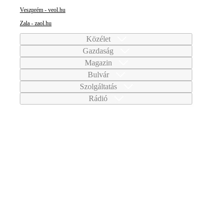
Veszprém - veol.hu
Zala - zaol.hu
Közélet
Gazdaság
Magazin
Bulvár
Szolgáltatás
Rádió