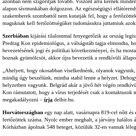
azonban nem szigorítják tovább. Viszont arra kérnek minden
alapon távmunkában dolgozzon. Az egészségügyi ellátórendsz
szakemberek szombattól nem kutatják fel, hogy a fertőzöttek 
maguknak kell fertőzöttségüket tudomásukra juttatniuk azokn
Szerbiában
kijárási tilalommal fenyegetőzik az ország legi
Predrag Kon epidemiológus, a válságstáb tagja elmondta, ho
bevezetésének jogi és politikai következményei, és ha most
hoznak gyümölcsöt, akkor újra bevezetik a rendkívüli állapoto
„Ahelyett, hogy okosabban viselkednénk, olyanok vagyunk, 
mindig úgy beszélünk, mintha stabil lenne a helyzet. Dehog
helyzetben vagyunk. Belgrád akár a jövő hét végén rendkívü
Kon rámutatott, hogy a vírus terjedését csak a kontaktusok
megakadályozni –
írja
delhir.hu.
Horvátországban
egy nap alatt, vasárnapra 819-cel nőtt és 
fertőzöttek száma. Nyolc ember meghalt, a járvány halálos á
Kórházban ápolnak 548 beteget, közülük 32-en vannak léleg