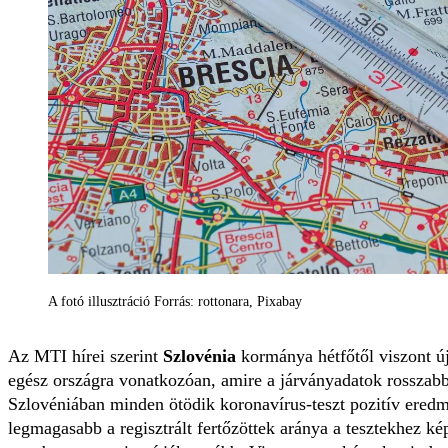
A fotó illusztráció Forrás: rottonara, Pixabay
Az MTI hírei szerint
Szlovénia
kormánya hétfőtől viszont újr
egész országra vonatkozóan, amire a járványadatok rosszabbo
Szlovéniában minden ötödik koronavírus-teszt pozitív ered
legmagasabb a regisztrált fertőzöttek aránya a tesztekhez ké