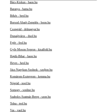
Bács-Kiskun - baon.hu
Baranya - bama.hu
Békés - beol.hu
Borsod-Abaúj-Zemplén - boon.hu
Csongrád - delmagyar.hu
Dunaújváros - duol.hu
Fejér - feol.hu
Győr-Moson-Sopron - kisalfold.hu
Hajdú-Bihar - haon.hu
Heves - heol.hu
Jász-Nagykun-Szolnok - szoljon.hu
Komárom-Esztergom - kemma.hu
Nógrád - nool.hu
Somogy - sonline.hu
Szabolcs-Szatmár-Bereg - szon.hu
Tolna - teol.hu
Vas - vaol.hu