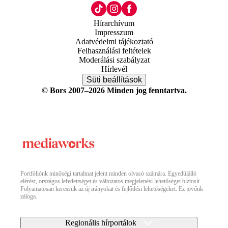
Hírarchívum
Impresszum
Adatvédelmi tájékoztató
Felhasználási feltételek
Moderálási szabályzat
Hírlevél
Süti beállítások
© Bors 2007–2026 Minden jog fenntartva.
Portfóliónk minőségi tartalmat jelent minden olvasó számára. Egyedülálló
elérést, országos lefedettséget és változatos megjelenési lehetőséget biztosít.
Folyamatosan keressük az új irányokat és fejlődési lehetőségeket. Ez jövőnk
záloga.
Regionális hírportálok