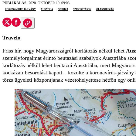
PUBLIKÁLÁS:
2020. OKTÓBER 19. 09:08
koronavírus járvány
Ausztria
Szerbia
szigorítások
Olaszország
Travelo
Friss hír, hogy Magyarországról korlátozás nélkül lehet
Aus
személyforgalmat érintő beutazási szabályok Ausztriába sz
korlátozás nélkül lehet beutazni Ausztriába, mert Magyarorsz
kockázati besorolást kapott – közölte a koronavírus-járvány 
törzs ügyeleti központjának vezetőhelyettese hétfőn egy onli