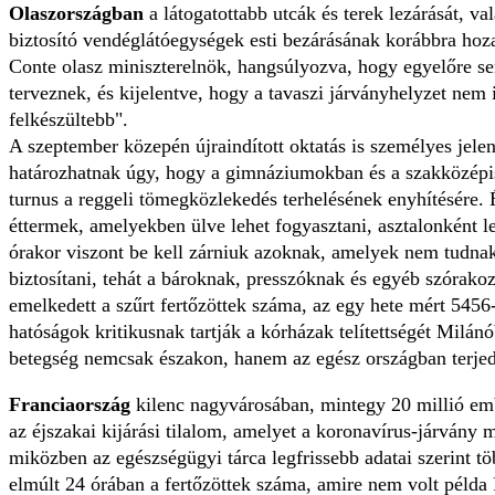
Olaszországban
a látogatottabb utcák és terek lezárását, v
biztosító vendéglátóegységek esti bezárásának korábbra hoza
Conte olasz miniszterelnök, hangsúlyozva, hogy egyelőre s
terveznek, és kijelentve, hogy a tavaszi járványhelyzet nem
felkészültebb".
A szeptember közepén újraindított oktatás is személyes jelen
határozhatnak úgy, hogy a gimnáziumokban és a szakközépisk
turnus a reggeli tömegközlekedés terhelésének enyhítésére. É
éttermek, amelyekben ülve lehet fogyasztani, asztalonként le
órakor viszont be kell zárniuk azoknak, amelyek nem tudn
biztosítani, tehát a bároknak, presszóknak és egyéb szórako
emelkedett a szűrt fertőzöttek száma, az egy hete mért 545
hatóságok kritikusnak tartják a kórházak telítettségét Milá
betegség nemcsak északon, hanem az egész országban terjed
Franciaország
kilenc nagyvárosában, mintegy 20 millió emb
az éjszakai kijárási tilalom, amelyet a koronavírus-járvány 
miközben az egészségügyi tárca legfrissebb adatai szerint t
elmúlt 24 órában a fertőzöttek száma, amire nem volt példa