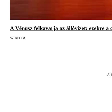
A Vénusz felkavarja az állóvizet: ezekre a 
SZERELEM
A l