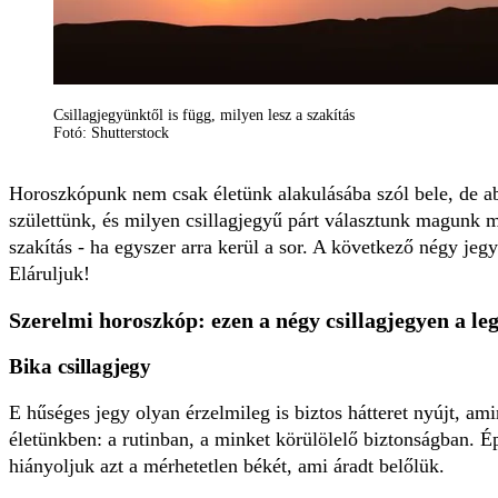
Csillagjegyünktől is függ, milyen lesz a szakítás
Fotó: Shutterstock
Horoszkópunk nem csak életünk alakulásába szól bele, de 
születtünk, és milyen csillagjegyű párt választunk magunk 
szakítás - ha egyszer arra kerül a sor. A következő négy jeg
Eláruljuk!
Szerelmi horoszkóp: ezen a négy csillagjegyen a l
Bika csillagjegy
E hűséges jegy olyan érzelmileg is biztos hátteret nyújt, am
életünkben: a rutinban, a minket körülölelő biztonságban. É
hiányoljuk azt a mérhetetlen békét, ami áradt belőlük.