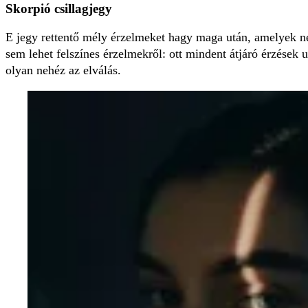
Skorpió csillagjegy
E jegy rettentő mély érzelmeket hagy maga után, amelyek nem
sem lehet felszínes érzelmekről: ott mindent átjáró érzése
olyan nehéz az elválás.