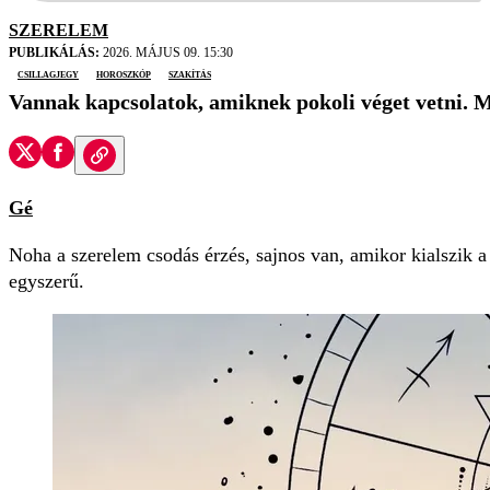
SZERELEM
PUBLIKÁLÁS:
2026. MÁJUS 09. 15:30
csillagjegy
horoszkóp
szakítás
Vannak kapcsolatok, amiknek pokoli véget vetni. Mo
Gé
Noha a szerelem csodás érzés, sajnos van, amikor kialszik a
egyszerű.