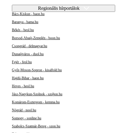
Regionális hírportálok
Bács-Kiskun - baon.hu
Baranya - bama.hu
Békés - beol.hu
Borsod-Abaúj-Zemplén - boon.hu
Csongrád - delmagyar.hu
Dunaújváros - duol.hu
Fejér - feol.hu
Győr-Moson-Sopron - kisalfold.hu
Hajdú-Bihar - haon.hu
Heves - heol.hu
Jász-Nagykun-Szolnok - szoljon.hu
Komárom-Esztergom - kemma.hu
Nógrád - nool.hu
Somogy - sonline.hu
Szabolcs-Szatmár-Bereg - szon.hu