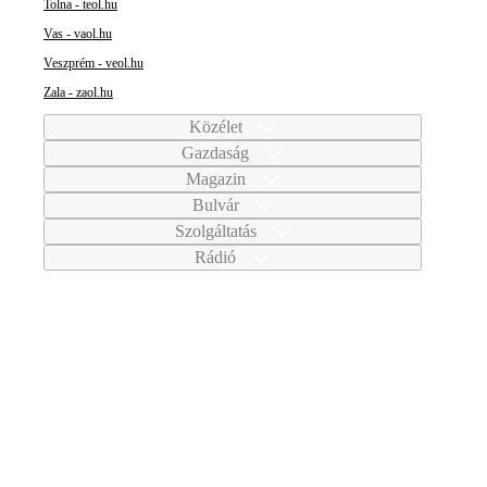
Tolna - teol.hu
Vas - vaol.hu
Veszprém - veol.hu
Zala - zaol.hu
Közélet
Gazdaság
Magazin
Bulvár
Szolgáltatás
Rádió