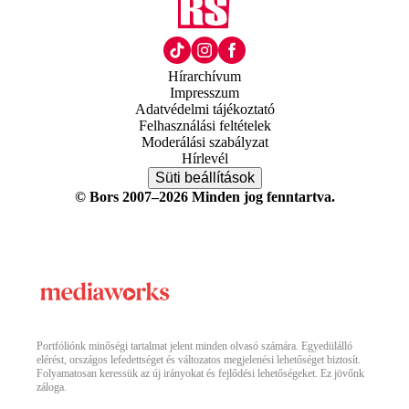
Hírarchívum
Impresszum
Adatvédelmi tájékoztató
Felhasználási feltételek
Moderálási szabályzat
Hírlevél
Süti beállítások
© Bors 2007–2026 Minden jog fenntartva.
Portfóliónk minőségi tartalmat jelent minden olvasó számára. Egyedülálló
elérést, országos lefedettséget és változatos megjelenési lehetőséget biztosít.
Folyamatosan keressük az új irányokat és fejlődési lehetőségeket. Ez jövőnk
záloga.