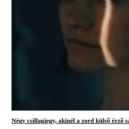
Négy csillagjegy, akinél a zord külső érző s