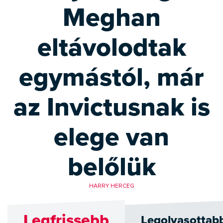
Meghan
eltávolodtak
egymástól, már
az Invictusnak is
elege van
belőlük
HARRY HERCEG
Legfrissebb
Legolvasottab