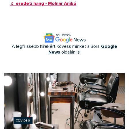
♬ eredeti hang - Molnár Anikó
Google
A legfrissebb hírekért kövess minket a Bors
News
oldalán is!
Videó