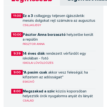
Ez a 3
11:00
csillagjegy teljesen újjászületik:
mesés dolgokat rejt számukra az augusztus
CSILLAGJEGY
Pásztor Anna borzasztó
10:00
helyzetbe került
a repülőn
PÁSZTOR ANNA
14 éves diák
9:39
rendezett vérfürdőt egy
iskolában - fotó
ISKOLAI LÖVÖLDÖZÉS
"A pasim csak
9:00
akkor vesz feleségül, ha
kifizetem az adósságait"
ESKÜVŐ
Megszakad a szív:
8:00
közös koporsóban
helyezték örök nyugalomra anyát és lányát
CSALÁD