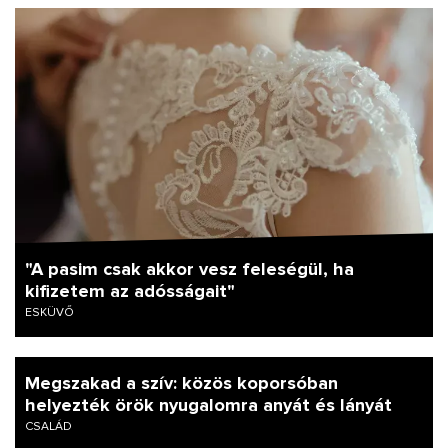
"A pasim csak akkor vesz feleségül, ha
kifizetem az adósságait"
ESKÜVŐ
Megszakad a szív: közös koporsóban
helyezték örök nyugalomra anyát és lányát
CSALÁD