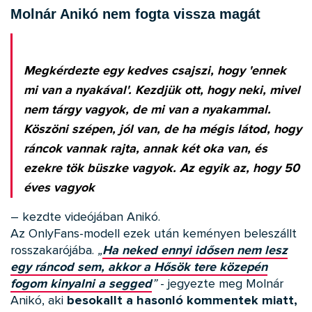
Molnár Anikó nem fogta vissza magát
Megkérdezte egy kedves csajszi, hogy 'ennek
mi van a nyakával'. Kezdjük ott, hogy neki, mivel
nem tárgy vagyok, de mi van a nyakammal.
Köszöni szépen, jól van, de ha mégis látod, hogy
ráncok vannak rajta, annak két oka van, és
ezekre tök büszke vagyok. Az egyik az, hogy 50
éves vagyok
– kezdte videójában Anikó.
Az OnlyFans-modell ezek után keményen beleszállt
rosszakarójába.
„
Ha neked ennyi idősen nem lesz
egy ráncod sem, akkor a Hősök tere közepén
fogom kinyalni a segged
”
- jegyezte meg Molnár
Anikó, aki
besokallt a hasonló kommentek miatt,