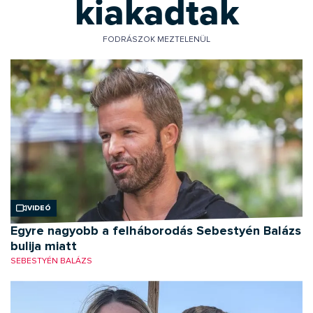
kiakadtak
FODRÁSZOK MEZTELENÜL
Videó
Egyre nagyobb a felháborodás Sebestyén Balázs
bulija miatt
SEBESTYÉN BALÁZS