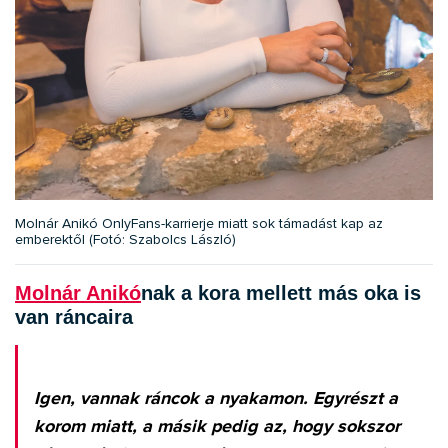
Molnár Anikó OnlyFans-karrierje miatt sok támadást kap az
emberektől (Fotó: Szabolcs László)
Molnár Anikó
nak a kora mellett más oka is
van ráncaira
Igen, vannak ráncok a nyakamon. Egyrészt a
korom miatt, a másik pedig az, hogy sokszor