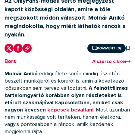
Az OnlyFans-modell sértő megjegyzést
kapott közösségi oldalán, amire a tőle
megszokott módon válaszolt. Molnár Anikó
megindokolta, hogy miért láthatók ráncok a
nyakán.
KOMMENT (0)
Bors
A szerző cikkei
Molnár Anikó
eddigi élete során mindig őszintén
beszélt munkájáról és koráról is, amin a következő
időszakban sem tervez változtatni.
A felnőttfilmes
tartalomgyártó korábban olyan részleteket is
elárult szakmájával kapcsolatban, amiket csak
nagyon kevesen
képesek bevallani
. Most azonban
nem munkássága volt terítéken, hanem életkora,
vagyis pontosabban a ráncok, amik kezdenek
megjelenni rajta.