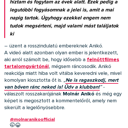
híztam és fogytam az évek alatt. Ezek pedig a
legutóbbi fogyásomnak a jelei is, amit a mai
napig tartok. Úgyhogy ezekkel engem nem
tudok megsérteni, majd valami mást találjatok
ki
– üzent a rosszindulatú embereknek Anikó.
A videó alatt azonban olyan ember is jelentkezett,
aki arról számolt be, hogy idősebb a
felnőttfilmes
tartalomgyártónál
, mégsem ráncosodik. Anikó
reakciója miatt hiba volt vitába keveredni vele, mivel
komolyan kiosztotta őt is.
„
Ne is ragaszkodj, mert
van bőven ránc neked is! Üdv a klubban!
”
-
válaszolt rosszakarójának
Molnár Anikó
és még egy
képet is megosztott a kommentelőről, amely nem
sikerült a legelőnyösebbre.
@molnaranikoofficial
🤭😂