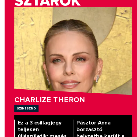
SZTÁROK
CHARLIZE THERON
színésznő
Ez a 3 csillagjegy
Pásztor Anna
teljesen
borzasztó
újjászületik: mesés
helyzetbe került a