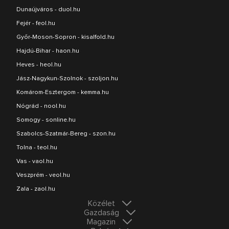
Dunaújváros - duol.hu
Fejér - feol.hu
Győr-Moson-Sopron - kisalfold.hu
Hajdú-Bihar - haon.hu
Heves - heol.hu
Jász-Nagykun-Szolnok - szoljon.hu
Komárom-Esztergom - kemma.hu
Nógrád - nool.hu
Somogy - sonline.hu
Szabolcs-Szatmár-Bereg - szon.hu
Tolna - teol.hu
Vas - vaol.hu
Veszprém - veol.hu
Zala - zaol.hu
Közélet
Gazdaság
Magazin