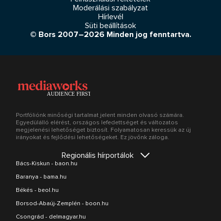
Moderálási szabályzat
Hírlevél
Süti beállítások
© Bors 2007–2026 Minden jog fenntartva.
Portfóliónk minőségi tartalmat jelent minden olvasó számára.
Egyedülálló elérést, országos lefedettséget és változatos
megjelenési lehetőséget biztosít. Folyamatosan keressük az új
irányokat és fejlődési lehetőségeket. Ez jövőnk záloga.
Regionális hírportálok
Bács-Kiskun - baon.hu
Baranya - bama.hu
Békés - beol.hu
Borsod-Abaúj-Zemplén - boon.hu
Csongrád - delmagyar.hu