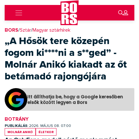
BORS
/
Sztár
/
Magyar sztárhírek
„A Hősök tere közepén
fogom ki****ni a s**ged” -
Molnár Anikó kiakadt az őt
betámadó rajongójára
Itt állíthatja be, hogy a Google keresőben
elsők között legyen a Bors
BOTRÁNY
PUBLIKÁLÁS:
2026. MÁJUS 08. 07:00
Molnár Anikó
életkor