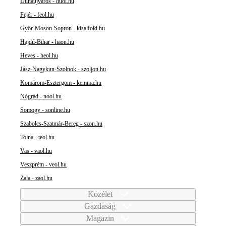
Dunaújváros - duol.hu
Fejér - feol.hu
Győr-Moson-Sopron - kisalfold.hu
Hajdú-Bihar - haon.hu
Heves - heol.hu
Jász-Nagykun-Szolnok - szoljon.hu
Komárom-Esztergom - kemma.hu
Nógrád - nool.hu
Somogy - sonline.hu
Szabolcs-Szatmár-Bereg - szon.hu
Tolna - teol.hu
Vas - vaol.hu
Veszprém - veol.hu
Zala - zaol.hu
Közélet
Gazdaság
Magazin