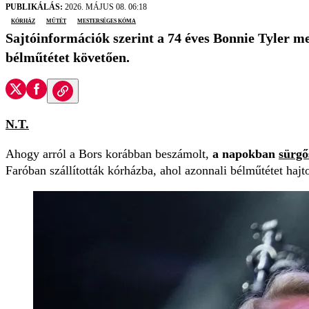
PUBLIKÁLÁS:
2026. MÁJUS 08. 06:18
kórház
műtét
mesterséges kóma
Sajtóinformációk szerint a 74 éves Bonnie Tyler m
bélműtétet követően.
N.T.
Ahogy arról a Bors korábban beszámolt,
a napokban
sürgő
Faróban szállították kórházba, ahol azonnali bélműtétet hajto