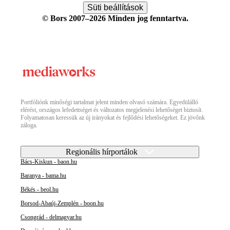
Süti beállítások
© Bors 2007–2026 Minden jog fenntartva.
Portfóliónk minőségi tartalmat jelent minden olvasó számára. Egyedülálló
elérést, országos lefedettséget és változatos megjelenési lehetőséget biztosít.
Folyamatosan keressük az új irányokat és fejlődési lehetőségeket. Ez jövőnk
záloga.
Regionális hírportálok
Bács-Kiskun - baon.hu
Baranya - bama.hu
Békés - beol.hu
Borsod-Abaúj-Zemplén - boon.hu
Csongrád - delmagyar.hu