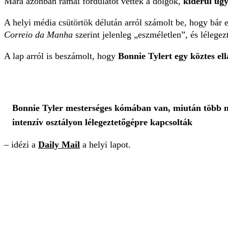
Mára azonban rámai fordulatot vettek a dolgok,
kiderül ug
A helyi média csütörtök délután arról számolt be, hogy bár e
Correio da Manha
szerint jelenleg „eszméletlen”, és lélegez
A lap arról is beszámolt, hogy
Bonnie Tylert egy köztes ellá
Bonnie Tyler mesterséges kómában van, miután több nap
intenzív osztályon lélegeztetőgépre kapcsolták
– idézi a
Daily Mail
a helyi lapot.