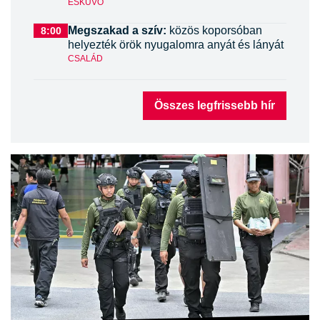
ESKÜVŐ
Megszakad a szív:
közös koporsóban
8:00
helyezték örök nyugalomra anyát és lányát
CSALÁD
Összes legfrissebb hír