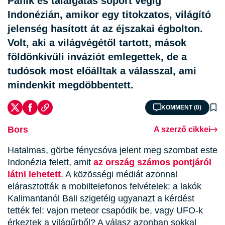
Pánik és találgatás söpört végig
Indonézián, amikor egy titokzatos, világító
jelenség hasított át az éjszakai égbolton.
Volt, aki a világvégétől tartott, mások
földönkívüli inváziót emlegettek, de a
tudósok most előálltak a válasszal, ami
mindenkit megdöbbentett.
KOMMENT (0)
Bors
A szerző cikkei
Hatalmas, görbe fénycsóva jelent meg szombat este
Indonézia felett, amit
az ország számos pontjáról
látni lehetett
. A közösségi médiát azonnal
elárasztották a mobiltelefonos felvételek: a lakók
Kalimantanól Bali szigetéig ugyanazt a kérdést
tették fel: vajon meteor csapódik be, vagy UFO-k
érkeztek a világűrből? A válasz azonban sokkal