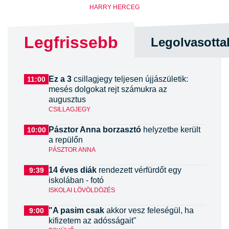
HARRY HERCEG
Legfrissebb
Legolvasotta
Ez a 3
csillagjegy teljesen újjászületik:
11:00
mesés dolgokat rejt számukra az
augusztus
CSILLAGJEGY
Pásztor Anna borzasztó
helyzetbe került
10:00
a repülőn
PÁSZTOR ANNA
14 éves diák
rendezett vérfürdőt egy
9:39
iskolában - fotó
ISKOLAI LÖVÖLDÖZÉS
"A pasim csak
akkor vesz feleségül, ha
9:00
kifizetem az adósságait"