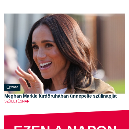
Videó
Meghan Markle fürdőruhában ünnepelte szülinapját
SZÜLETÉSNAP