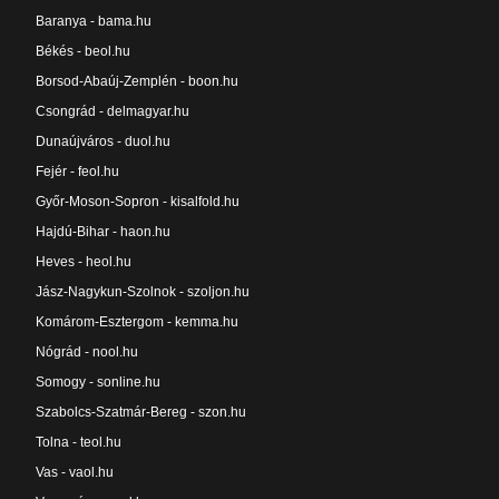
Baranya - bama.hu
Békés - beol.hu
Borsod-Abaúj-Zemplén - boon.hu
Csongrád - delmagyar.hu
Dunaújváros - duol.hu
Fejér - feol.hu
Győr-Moson-Sopron - kisalfold.hu
Hajdú-Bihar - haon.hu
Heves - heol.hu
Jász-Nagykun-Szolnok - szoljon.hu
Komárom-Esztergom - kemma.hu
Nógrád - nool.hu
Somogy - sonline.hu
Szabolcs-Szatmár-Bereg - szon.hu
Tolna - teol.hu
Vas - vaol.hu