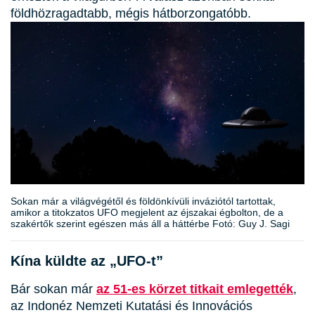
földhözragadtabb, mégis hátborzongatóbb.
Sokan már a világvégétől és földönkívüli inváziótól tartottak,
amikor a titokzatos UFO megjelent az éjszakai égbolton, de a
szakértők szerint egészen más áll a háttérbe Fotó: Guy J. Sagi
Kína küldte az „UFO-t”
Bár sokan már
az 51-es körzet titkait emlegették
,
az Indonéz Nemzeti Kutatási és Innovációs