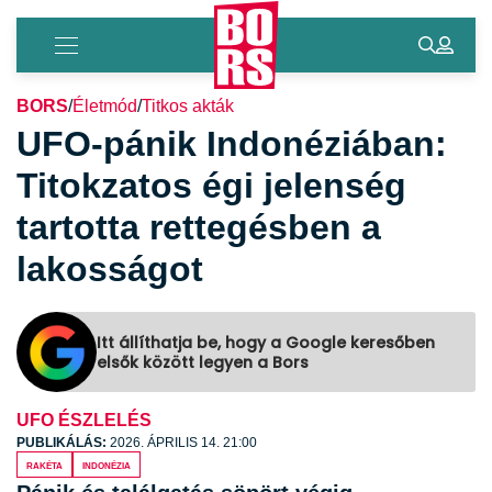
BORS
/
Életmód
/
Titkos akták
UFO-pánik Indonéziában:
Titokzatos égi jelenség
tartotta rettegésben a
lakosságot
Itt állíthatja be, hogy a Google keresőben
elsők között legyen a Bors
UFO ÉSZLELÉS
PUBLIKÁLÁS:
2026. ÁPRILIS 14. 21:00
rakéta
Indonézia