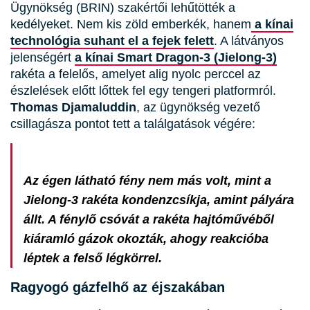
Ügynökség (BRIN) szakértői lehűtötték a
kedélyeket. Nem kis zöld emberkék, hanem
a kínai
technológia suhant el a fejek felett
. A látványos
jelenségért
a kínai Smart Dragon-3 (Jielong-3)
rakéta a felelős, amelyet alig nyolc perccel az
észlelések előtt lőttek fel egy tengeri platformról.
Thomas Djamaluddin
, az ügynökség vezető
csillagásza pontot tett a találgatások végére:
Az égen látható fény nem más volt, mint a
Jielong-3 rakéta kondenzcsíkja, amint pályára
állt. A fénylő csóvát a rakéta hajtóművéből
kiáramló gázok okozták, ahogy reakcióba
léptek a felső légkörrel.
Ragyogó gázfelhő az éjszakában