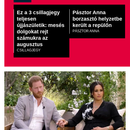
Ez a 3 csillagjegy
Pásztor Anna
teljesen
borzasztó helyzetbe
újjászületik: mesés
került a repülőn
dolgokat rejt
PÁSZTOR ANNA
számukra az
augusztus
CSILLAGJEGY