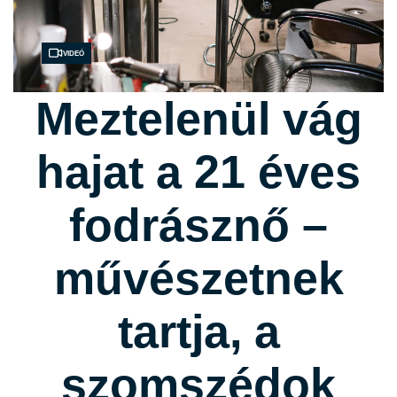
Videó
Meztelenül vág
hajat a 21 éves
fodrásznő –
művészetnek
tartja, a
szomszédok