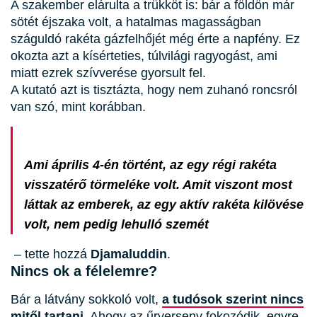
A szakember elárulta a trükköt is: bár a földön már
sötét éjszaka volt, a hatalmas magasságban
száguldó rakéta gázfelhőjét még érte a napfény. Ez
okozta azt a kísérteties, túlvilági ragyogást, ami
miatt ezrek szívverése gyorsult fel.
A kutató azt is tisztázta, hogy nem zuhanó roncsról
van szó, mint korábban.
Ami április 4-én történt, az egy régi rakéta
visszatérő törmeléke volt. Amit viszont most
láttak az emberek, az egy aktív rakéta kilövése
volt, nem pedig lehulló szemét
– tette hozzá
Djamaluddin
.
Nincs ok a félelemre?
Bár a látvány sokkoló volt,
a tudósok szerint nincs
mitől tartani
. Ahogy az űrverseny fokozódik, egyre