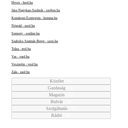
Heves - heol.hu
Jász-Nagykun-Szolnok - szoljon.hu
Komárom-Esztergom - kemma.hu
Nógrád - nool.hu
Somogy - sonline.hu
Szabolcs-Szatmár-Bereg - szon.hu
Tolna - teol.hu
Vas - vaol.hu
Veszprém - veol.hu
Zala - zaol.hu
Közélet
Gazdaság
Magazin
Bulvár
Szolgáltatás
Rádió