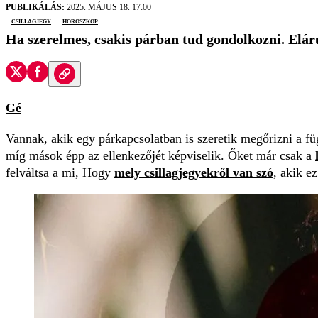
PUBLIKÁLÁS:
2025. MÁJUS 18. 17:00
csillagjegy
horoszkóp
Ha szerelmes, csakis párban tud gondolkozni. Eláru
Gé
Vannak, akik egy párkapcsolatban is szeretik megőrizni a f
míg mások épp az ellenkezőjét képviselik. Őket már csak a
felváltsa a mi, Hogy
mely csillagjegyekről van szó
, akik ez