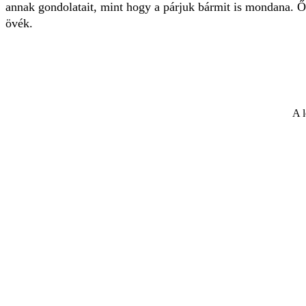
annak gondolatait, mint hogy a párjuk bármit is mondana. Ő
övék.
A l