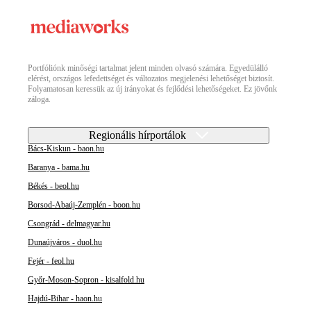
Portfóliónk minőségi tartalmat jelent minden olvasó számára. Egyedülálló
elérést, országos lefedettséget és változatos megjelenési lehetőséget biztosít.
Folyamatosan keressük az új irányokat és fejlődési lehetőségeket. Ez jövőnk
záloga.
Regionális hírportálok
Bács-Kiskun - baon.hu
Baranya - bama.hu
Békés - beol.hu
Borsod-Abaúj-Zemplén - boon.hu
Csongrád - delmagyar.hu
Dunaújváros - duol.hu
Fejér - feol.hu
Győr-Moson-Sopron - kisalfold.hu
Hajdú-Bihar - haon.hu