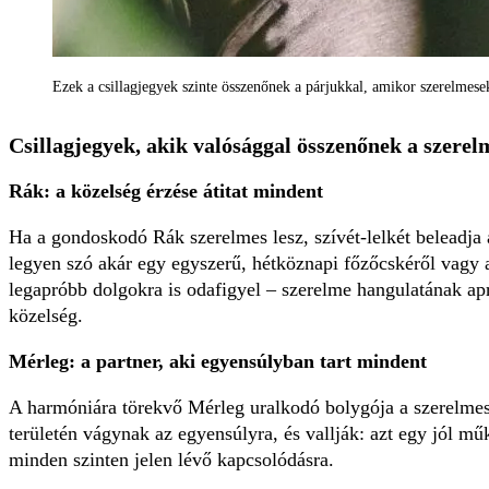
Ezek a csillagjegyek szinte összenőnek a párjukkal, amikor szerelmes
Csillagjegyek, akik valósággal összenőnek a szere
Rák: a közelség érzése átitat mindent
Ha a gondoskodó Rák szerelmes lesz, szívét-lelkét beleadja 
legyen szó akár egy egyszerű, hétköznapi főzőcskéről vagy a
legapróbb dolgokra is odafigyel – szerelme hangulatának a
közelség.
Mérleg: a partner, aki egyensúlyban tart mindent
A harmóniára törekvő Mérleg uralkodó bolygója a szerelmes 
területén vágynak az egyensúlyra, és vallják: azt egy jól m
minden szinten jelen lévő kapcsolódásra.