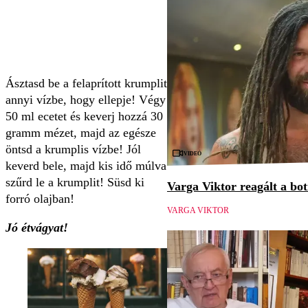
Ásztasd be a felaprított krumplit
annyi vízbe, hogy ellepje! Végy
50 ml ecetet és keverj hozzá 30
gramm mézet, majd az egésze
öntsd a krumplis vízbe! Jól
Videó
keverd bele, majd kis idő múlva
szűrd le a krumplit! Süsd ki
Varga Viktor reagált a bo
forró olajban!
VARGA VIKTOR
Jó étvágyat!