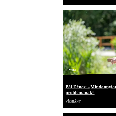
Videó
Pál Dénes: „Mindannyian
problémának”
VÍZHIÁNY