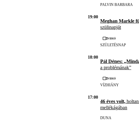
PALVIN BARBARA
19:00
Meghan Markle f
szülinapját
Videó
SZÜLETÉSNAP
18:00
Pál Dénes: „Mind
a problémának”
Videó
VÍZHIÁNY
17:00
46 éves volt,
holtan
mellékágában
DUNA