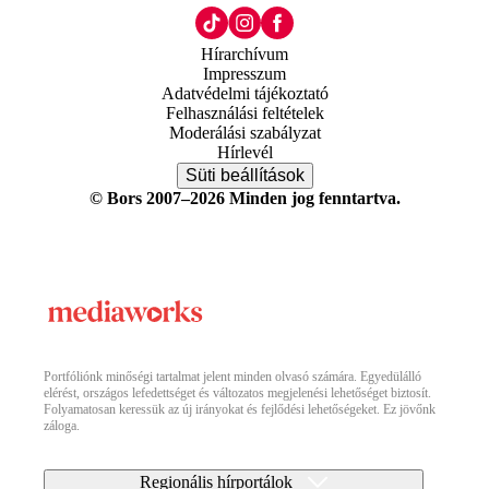
Hírarchívum
Impresszum
Adatvédelmi tájékoztató
Felhasználási feltételek
Moderálási szabályzat
Hírlevél
Süti beállítások
© Bors 2007–2026 Minden jog fenntartva.
Portfóliónk minőségi tartalmat jelent minden olvasó számára. Egyedülálló
elérést, országos lefedettséget és változatos megjelenési lehetőséget biztosít.
Folyamatosan keressük az új irányokat és fejlődési lehetőségeket. Ez jövőnk
záloga.
Regionális hírportálok