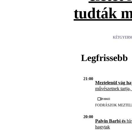
tudták 
KÉTGYERM
Legfrissebb
21:00
Meztelenül vág ha
művészetnek tartja,
Videó
FODRÁSZOK MEZTEL
20:00
Palvin Barbi és
hír
hagytak