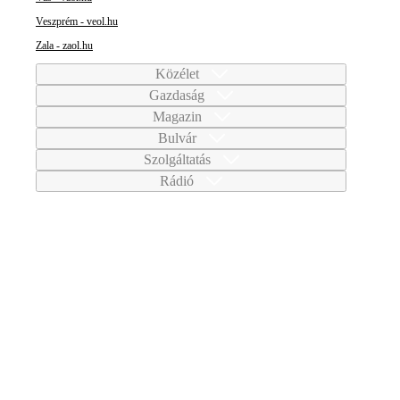
Veszprém - veol.hu
Zala - zaol.hu
Közélet
Gazdaság
Magazin
Bulvár
Szolgáltatás
Rádió