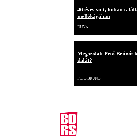
46 éves volt, holtan talá
mellékágában
DUNA
Megszólalt Pető Brúnó: l
dalát?
Videó
PETŐ BRÚNÓ