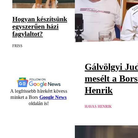
Hogyan készítsünk
egyszerűen házi
fagylaltot?
FRISS
Gálvölgyi Jud
mesélt a Bor
Henrik
A legfrissebb hírekért kövess
minket a Bors
Google News
oldalán is!
HAVAS HENRIK