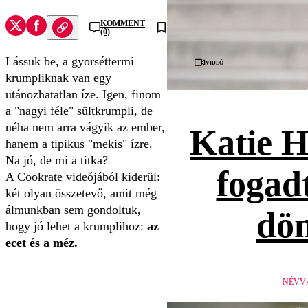
KOMMENT
(0)
Lássuk be, a gyorséttermi
Videó
krumpliknak van egy
utánozhatatlan íze. Igen, finom
a "nagyi féle" sültkrumpli, de
néha nem arra vágyik az ember,
Katie H
hanem a tipikus "mekis" ízre.
Na jó, de mi a titka?
fogad
A Cookrate videójából kiderül:
két olyan összetevő, amit még
álmunkban sem gondoltuk,
dön
hogy jó lehet a krumplihoz:
az
ecet és a méz.
NÉVV