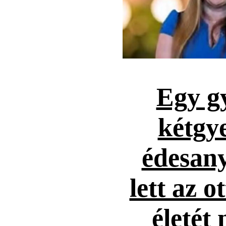
Egy g
kétgy
édesany
lett az 
életét