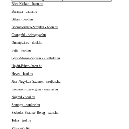
Bács-Kiskun - baon.hu
Baranya - bama.hu
Békés - beol.hu
Borsod-Abaúj-Zemplén - boon.hu
Csongrád - delmagyar.hu
Dunaújváros - duol.hu
Fejér - feol.hu
Győr-Moson-Sopron - kisalfold.hu
Hajdú-Bihar - haon.hu
Heves - heol.hu
Jász-Nagykun-Szolnok - szoljon.hu
Komárom-Esztergom - kemma.hu
Nógrád - nool.hu
Somogy - sonline.hu
Szabolcs-Szatmár-Bereg - szon.hu
Tolna - teol.hu
Vas - vaol.hu