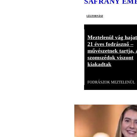
SÁFRÁNY EM
légtornász
Meztelenül vág hajat
21 éves fodrásznő –
művészetnek tartja, 
szomszédok viszont
kiakadtak
Videó
FODRÁSZOK MEZTELENÜL