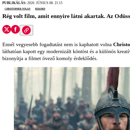
PUBLIKÁLÁS:
2026. JÚNIUS 08. 21:15
Christopher Nolan
rekord
Rég volt film, amit ennyire látni akartak. Az Odüss
Ennél vegyesebb fogadtatást nem is kaphatott volna
Christ
láthatóan kapott egy modernizált köntöst és a különös kre
bizonyítja a filmet övező komoly érdeklődés.