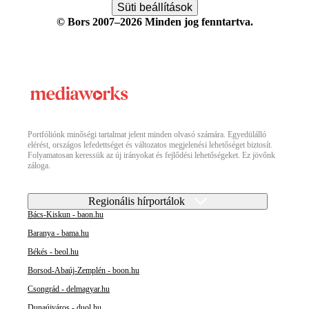
Süti beállítások
© Bors 2007–2026 Minden jog fenntartva.
Portfóliónk minőségi tartalmat jelent minden olvasó számára. Egyedülálló
elérést, országos lefedettséget és változatos megjelenési lehetőséget biztosít.
Folyamatosan keressük az új irányokat és fejlődési lehetőségeket. Ez jövőnk
záloga.
Regionális hírportálok
Bács-Kiskun - baon.hu
Baranya - bama.hu
Békés - beol.hu
Borsod-Abaúj-Zemplén - boon.hu
Csongrád - delmagyar.hu
Dunaújváros - duol.hu