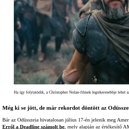
Ha így folytatódik, a Christopher Nolan-filmek legsikeresebbje lehet 
Még ki se jött, de már rekordot döntött az Odüssze
Bár az Odüsszeia hivatalosan július 17-én jelenik meg Amer
Erről a Deadline számolt be
, mely alapján az értékesítő A