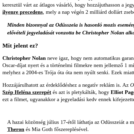
keresztül várt az átlagos vásárló, hogy hozzájuthasson a je
ilyenre precedens
, mely a nap végén 2 milliárd dollárt zseb
Minden bizonnyal az Odüsszeia is hasonló mozis esemény
elővételi jegyeladását vonzotta be Christopher Nolan alk
Mit jelent ez?
Christopher Nolan
neve igaz, hogy nem automatikus garanci
Oscar-díjat nyert és a történelmi filmekre nem jellemző 1 mi
melyhez a 2004-es Trója óta óta nem nyúlt senki. Ezek miatt 
Hozzájárulhatott az érdeklődéshez a negatív reklám is. Az
Od
Szép Heléna
szerepét
és azt is pletykálták, hogy
Elliot Pa
ezt a filmet, ugyanakkor a jegyeladási kedv ennek kifejezet
A hazai közönség július 17-étől láthatja az Odüsszeiát
Theron
és Mia Goth főszereplésével.