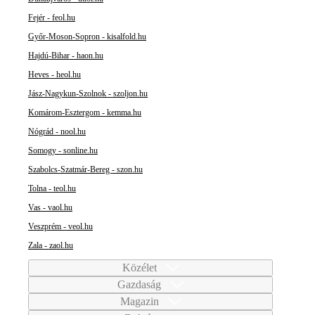
Fejér - feol.hu
Győr-Moson-Sopron - kisalfold.hu
Hajdú-Bihar - haon.hu
Heves - heol.hu
Jász-Nagykun-Szolnok - szoljon.hu
Komárom-Esztergom - kemma.hu
Nógrád - nool.hu
Somogy - sonline.hu
Szabolcs-Szatmár-Bereg - szon.hu
Tolna - teol.hu
Vas - vaol.hu
Veszprém - veol.hu
Zala - zaol.hu
Közélet
Gazdaság
Magazin