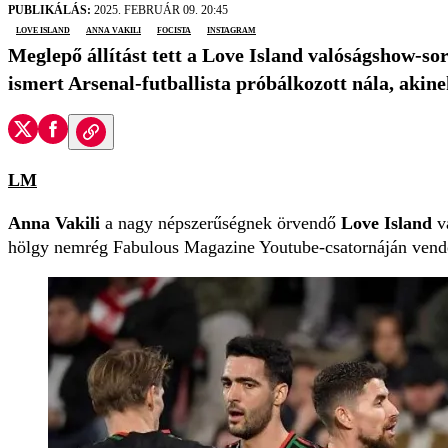
PUBLIKÁLÁS:
2025. FEBRUÁR 09. 20:45
Love Island
Anna Vakili
focista
Instagram
Meglepő állítást tett a Love Island valóságshow-so
ismert Arsenal-futballista próbálkozott nála, akine
LM
Anna Vakili
a nagy népszerűségnek örvendő
Love Island
va
hölgy nemrég Fabulous Magazine Youtube-csatornáján vendégs