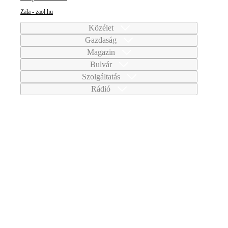
Zala - zaol.hu
Közélet
Gazdaság
Magazin
Bulvár
Szolgáltatás
Rádió