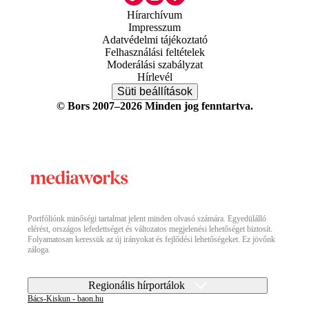
Hírarchívum
Impresszum
Adatvédelmi tájékoztató
Felhasználási feltételek
Moderálási szabályzat
Hírlevél
Süti beállítások
© Bors 2007–2026 Minden jog fenntartva.
Portfóliónk minőségi tartalmat jelent minden olvasó számára. Egyedülálló
elérést, országos lefedettséget és változatos megjelenési lehetőséget biztosít.
Folyamatosan keressük az új irányokat és fejlődési lehetőségeket. Ez jövőnk
záloga.
Regionális hírportálok
Bács-Kiskun - baon.hu