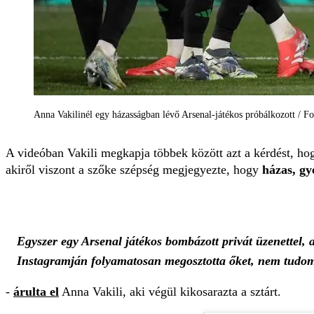
Anna Vakilinél egy házasságban lévő Arsenal-játékos próbálkozott / F
A videóban Vakili megkapja többek között azt a kérdést, hogy
akiről viszont a szőke szépség megjegyezte, hogy
házas, gy
Egyszer egy Arsenal játékos bombázott privát üzenettel, a
Instagramján folyamatosan megosztotta őket, nem tudom
-
árulta el
Anna Vakili, aki végül kikosarazta a sztárt.