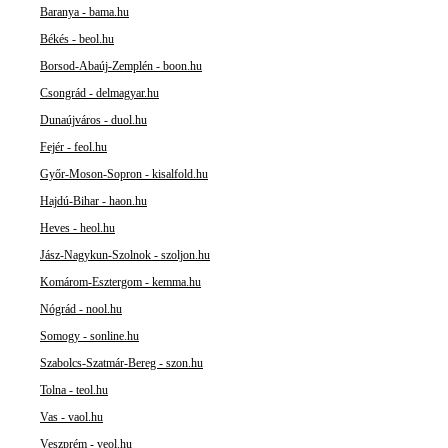
Baranya - bama.hu
Békés - beol.hu
Borsod-Abaúj-Zemplén - boon.hu
Csongrád - delmagyar.hu
Dunaújváros - duol.hu
Fejér - feol.hu
Győr-Moson-Sopron - kisalfold.hu
Hajdú-Bihar - haon.hu
Heves - heol.hu
Jász-Nagykun-Szolnok - szoljon.hu
Komárom-Esztergom - kemma.hu
Nógrád - nool.hu
Somogy - sonline.hu
Szabolcs-Szatmár-Bereg - szon.hu
Tolna - teol.hu
Vas - vaol.hu
Veszprém - veol.hu