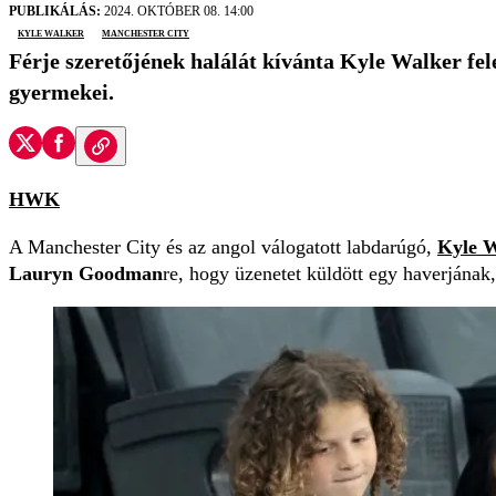
PUBLIKÁLÁS:
2024. OKTÓBER 08. 14:00
Kyle Walker
Manchester City
Férje szeretőjének halálát kívánta Kyle Walker fel
gyermekei.
HWK
A Manchester City és az angol válogatott labdarúgó,
Kyle 
Lauryn Goodman
re, hogy üzenetet küldött egy haverjának