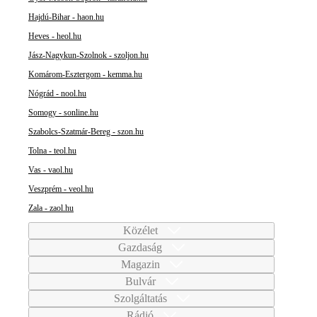
Hajdú-Bihar - haon.hu
Heves - heol.hu
Jász-Nagykun-Szolnok - szoljon.hu
Komárom-Esztergom - kemma.hu
Nógrád - nool.hu
Somogy - sonline.hu
Szabolcs-Szatmár-Bereg - szon.hu
Tolna - teol.hu
Vas - vaol.hu
Veszprém - veol.hu
Zala - zaol.hu
Közélet
Gazdaság
Magazin
Bulvár
Szolgáltatás
Rádió