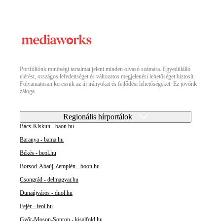
Portfóliónk minőségi tartalmat jelent minden olvasó számára. Egyedülálló
elérést, országos lefedettséget és változatos megjelenési lehetőséget biztosít.
Folyamatosan keressük az új irányokat és fejlődési lehetőségeket. Ez jövőnk
záloga.
Regionális hírportálok
Bács-Kiskun - baon.hu
Baranya - bama.hu
Békés - beol.hu
Borsod-Abaúj-Zemplén - boon.hu
Csongrád - delmagyar.hu
Dunaújváros - duol.hu
Fejér - feol.hu
Győr-Moson-Sopron - kisalfold.hu