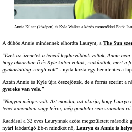
Annie Kilner (középen) és Kyle Walker a közös csemetékkel Fotó: Jea
A dühös Annie mindennek elhordta Laurynt, a
The Sun szer
"Ezek az üzenetek a lehető legdurvábbak voltak, Annie nem v
hogy akkoriban ő és Kyle külön voltak, szakítottak, mert a
gyakorlatilag szingli volt"
- nyilatkozta egy bennfentes a la
Aztán Annie és Kyle újra összejöttek, de a forrás szerint a 
gyereke van vele."
"Nagyon mérges volt. Azt mondta, azt akarja, hogy Lauryn el
lehet kimondani vagy leírni, még gondolni sem szabadna rá
Ráadásul a 32 éves Laurynnak azóta megszületett második 
nyári labdarúgó Eb-n mindkét nő,
Lauryn és Annie is helys