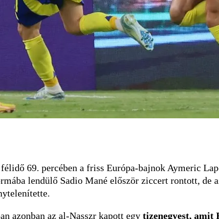
félidő 69. percében a friss Európa-bajnok Aymeric Lapo
formába lendülő Sadio Mané először ziccert rontott, de a
ytelenítette.
sban azonban az al-Nasszr kapott egy
tizenegyest, amit 