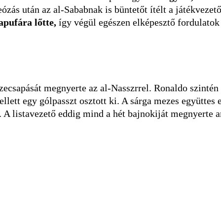
eózás után az al-Sababnak is büntetőt ítélt a játékvez
pufára lőtte,
így végül egészen elképesztő fordulatok
szecsapását megnyerte az al-Nasszrrel. Ronaldo szintén 
llett egy gólpasszt osztott ki. A sárga mezes együttes e
a. A listavezető eddig mind a hét bajnokiját megnyerte 