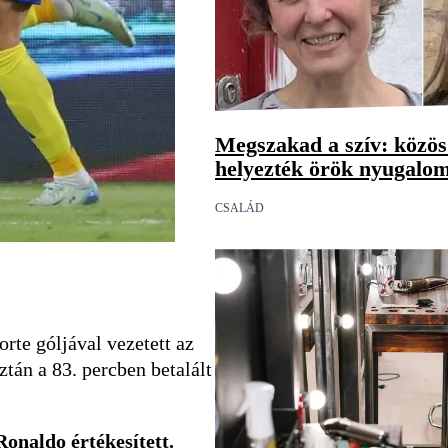
Megszakad a szív: közö
helyezték örök nyugalom
CSALÁD
rte góljával vezetett az
ztán a 83. percben betalált
Ronaldo értékesített.