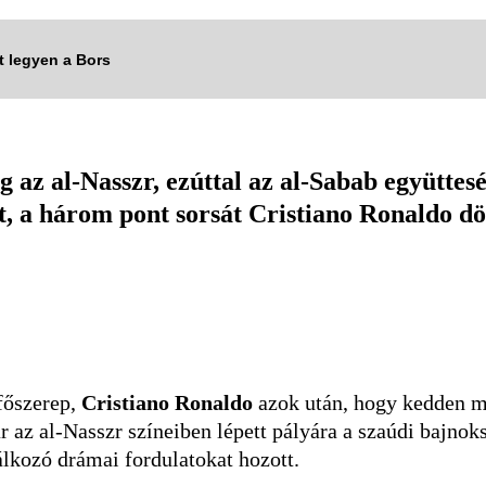
tt legyen a Bors
az al-Nasszr, ezúttal az al-Sabab együttesé
t, a három pont sorsát Cristiano Ronaldo dön
 főszerep,
Cristiano Ronaldo
azok után, hogy kedden 
 az al-Nasszr színeiben lépett pályára a szaúdi bajnok
lálkozó drámai fordulatokat hozott.