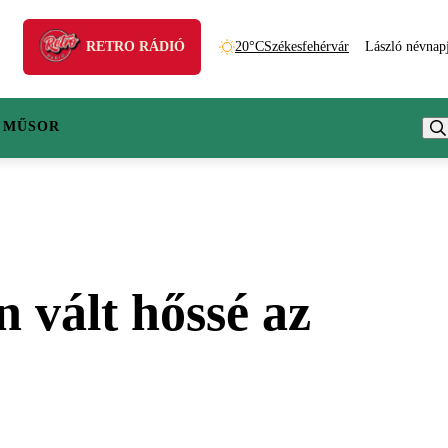
RETRO RÁDIÓ
20°C
Székesfehérvár
László névnap
 MŰSOR
 vált hőssé az