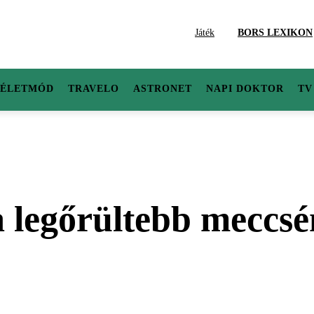
Játék
BORS LEXIKON
ÉLETMÓD
TRAVELO
ASTRONET
NAPI DOKTOR
TV
 legőrültebb meccsén