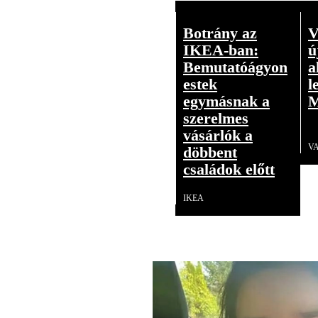
Botrány az
V
IKEA-ban:
ú
Bemutatóágyon
a
estek
l
egymásnak a
M
szerelmes
vásárlók a
V
döbbent
családok előtt
IKEA