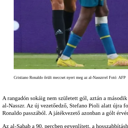
Cristiano Ronaldo őrült meccset nyert meg az al-Nasszrrel Fotó: AFP
A rangadón sokáig nem született gól, aztán a második 
al-Nasszr. Az új vezetőedző, Stefano Pioli alatt újra 
Ronaldo passzából. A játékvezető azonban a gólt érvén
Az al-Sabab a 90. percben egyenlített, a hosszabbítá