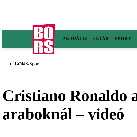
AKTUÁLIS
SZTÁR
SPORT
BORS
/
Sport
Cristiano Ronaldo a
araboknál – videó