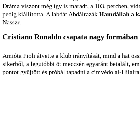
Dráma viszont még így is maradt, a 103. percben, vid
pedig kiállította. A labdát Abdálrazák
Hamdállah a ka
Nasszr.
Cristiano Ronaldo csapata nagy formában
Amióta Pioli átvette a klub irányítását, mind a hat ös
sikerből, a legutóbbi öt meccsén egyaránt betalált, eme
pontot gyűjtött és próbál tapadni a címvédő al-Hilalr