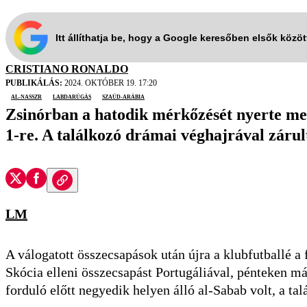
Itt állíthatja be, hogy a Google keresőben elsők közö
CRISTIANO RONALDO
PUBLIKÁLÁS:
2024. OKTÓBER 19. 17:20
al-Nasszr
labdarúgás
Szaúd-Arábia
Zsinórban a hatodik mérkőzését nyerte meg 
1-re. A találkozó drámai véghajrával zárul
LM
A válogatott összecsapások után újra a klubfutballé a
Skócia elleni összecsapást Portugáliával, pénteken már
forduló előtt negyedik helyen álló al-Sabab volt, a ta