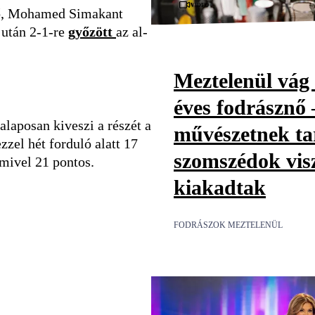
Videó
ető, Mohamed Simakant
 után 2-1-re
győzött
az al-
Meztelenül vág 
éves fodrásznő 
alaposan kiveszi a részét a
művészetnek tar
zzel hét forduló alatt 17
szomszédok vis
amivel 21 pontos.
kiakadtak
FODRÁSZOK MEZTELENÜL