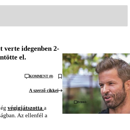
t verte idegenben 2-
tötte el.
KOMMENT (0)
A szerző cikkei
Videó
még
végigjátszotta
a
ságban. Az ellenfél a