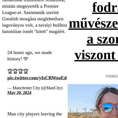
fodr
miután megnyerték a Premier
League-et. Szemtanúk szerint
művészet
Grealish mozgása meglehetősen
ingoványos volt, a tavalyi bulihoz
hasonlóan ismét "kitett" magáért.
a sz
viszont
24 hours ago, we made
history! 🩵
🏆🏆🏆🏆
FODRÁS
pic.twitter.com/yIsCRWooEd
— Manchester City (@ManCity)
May 20, 2024
Man city players leaving the