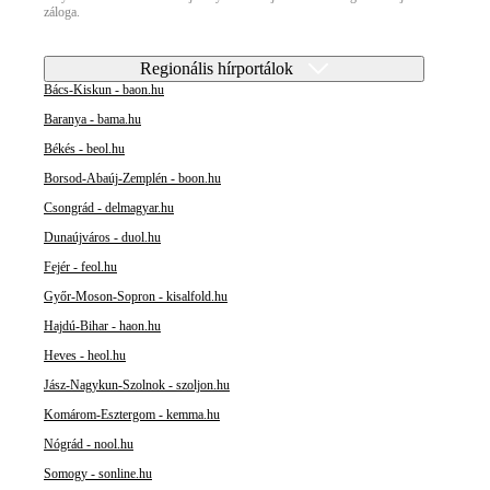
záloga.
Regionális hírportálok
Bács-Kiskun - baon.hu
Baranya - bama.hu
Békés - beol.hu
Borsod-Abaúj-Zemplén - boon.hu
Csongrád - delmagyar.hu
Dunaújváros - duol.hu
Fejér - feol.hu
Győr-Moson-Sopron - kisalfold.hu
Hajdú-Bihar - haon.hu
Heves - heol.hu
Jász-Nagykun-Szolnok - szoljon.hu
Komárom-Esztergom - kemma.hu
Nógrád - nool.hu
Somogy - sonline.hu