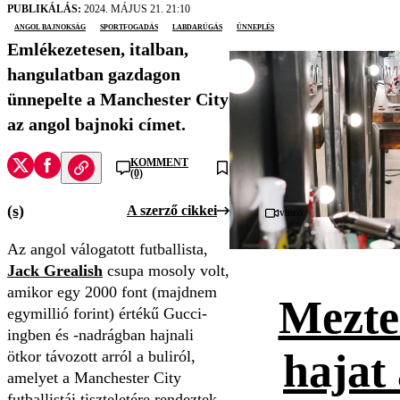
PUBLIKÁLÁS:
2024. MÁJUS 21. 21:10
angol bajnokság
sportfogadás
labdarúgás
ünneplés
Emlékezetesen, italban,
hangulatban gazdagon
ünnepelte a Manchester City
az angol bajnoki címet.
KOMMENT
(0)
(s)
A szerző cikkei
Videó
Az angol válogatott futballista,
Jack Grealish
csupa mosoly volt,
amikor egy 2000 font (majdnem
Mezte
egymillió forint) értékű Gucci-
ingben és -nadrágban hajnali
hajat 
ötkor távozott arról a buliról,
amelyet a Manchester City
futballistái tiszteletére rendeztek,