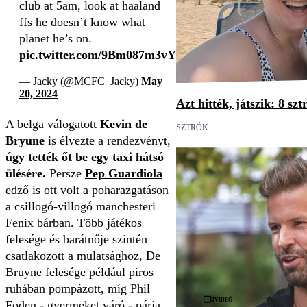
club at 5am, look at haaland
ffs he doesn’t know what
planet he’s on.
pic.twitter.com/9Bm087m3vY
— Jacky (@MCFC_Jacky)
May
20, 2024
Azt hitték, játszik: 8 sz
A belga válogatott
Kevin de
SZTRÓK
Bryune
is élvezte a rendezvényt,
úgy tették őt be egy taxi hátsó
ülésére.
Persze
Pep Guardiola
edző is ott volt a poharazgatáson
a csillogó-villogó manchesteri
Fenix bárban. Több játékos
felesége és barátnője szintén
csatlakozott a mulatsághoz, De
Bruyne felesége például piros
ruhában pompázott, míg Phil
Videó
Foden - gyermeket váró - párja