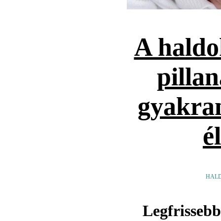
A haldo
pilla
gyakra
é
HALD
Legfrissebb