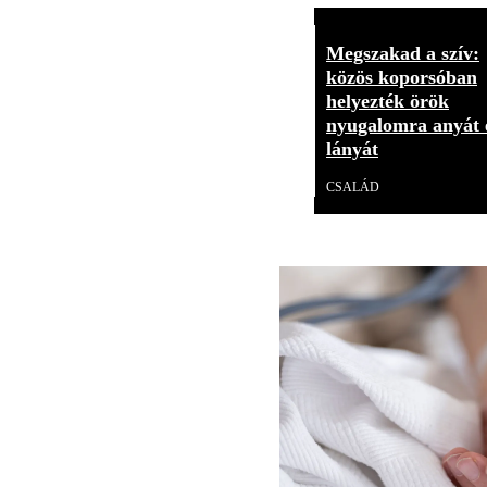
Megszakad a szív:
közös koporsóban
helyezték örök
nyugalomra anyát 
lányát
CSALÁD