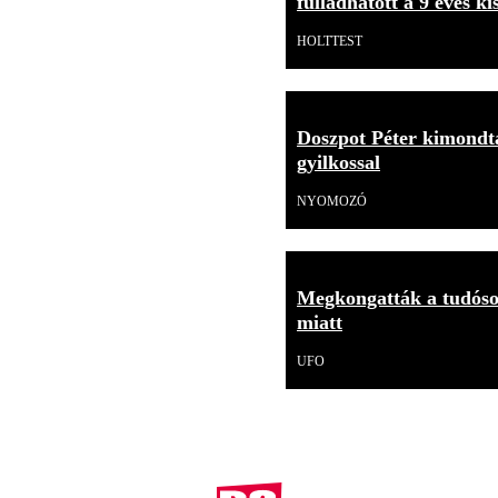
fulladhatott a 9 éves ki
HOLTTEST
Doszpot Péter kimondta
gyilkossal
NYOMOZÓ
Megkongatták a tudóso
miatt
UFO