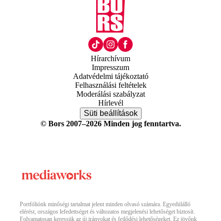
Hírarchívum
Impresszum
Adatvédelmi tájékoztató
Felhasználási feltételek
Moderálási szabályzat
Hírlevél
Süti beállítások
© Bors 2007–2026 Minden jog fenntartva.
Portfóliónk minőségi tartalmat jelent minden olvasó számára. Egyedülálló
elérést, országos lefedettséget és változatos megjelenési lehetőséget biztosít.
Folyamatosan keressük az új irányokat és fejlődési lehetőségeket. Ez jövőnk