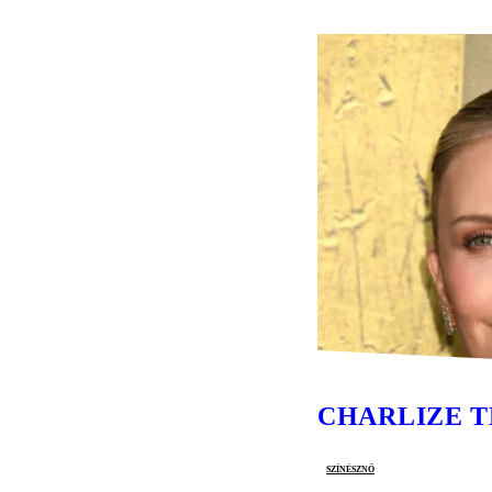
CHARLIZE 
színésznő