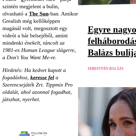
szintén megjelent a bulin,
olvasható a
The Sun
-ban. Amikor
Grealish még kellőképpen
Egyre nagy
magánál volt, megosztott egy
videót a bár belsejéből, amint
felháborodá
mindenki
énekelt, táncolt az
1981-es Human League slágerre,
Balázs bulij
a Don't You Want Me-re.
SEBESTYÉN BALÁZS
Hirdetés: Ha kedvet kapott a
fogadáshoz,
keresse fel
a
Szerencsejáték Zrt. Tippmix Pro
oldalát, ahol azonnal fogadhat,
játszhat, nyerhet.