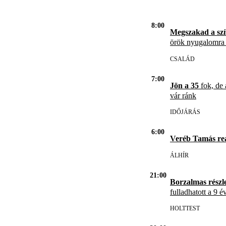
8:00
Megszakad a szí
örök nyugalomra 
CSALÁD
7:00
Jön a 35
fok, de 
vár ránk
IDŐJÁRÁS
6:00
Veréb Tamás re
ÁLHÍR
21:00
Borzalmas részl
fulladhatott a 9 é
HOLTTEST