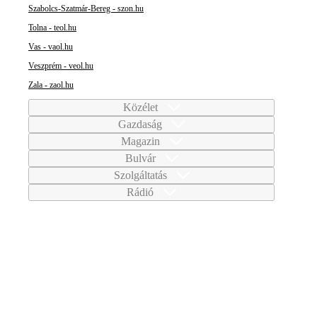
Szabolcs-Szatmár-Bereg - szon.hu
Tolna - teol.hu
Vas - vaol.hu
Veszprém - veol.hu
Zala - zaol.hu
Közélet
Gazdaság
Magazin
Bulvár
Szolgáltatás
Rádió