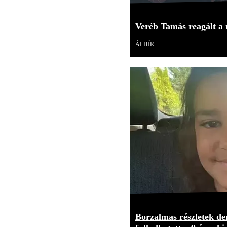
Veréb Tamás reagált a r
ÁLHÍR
Borzalmas részletek der