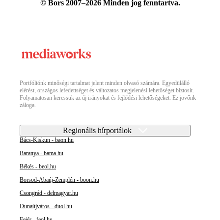
© Bors 2007–2026 Minden jog fenntartva.
Portfóliónk minőségi tartalmat jelent minden olvasó számára. Egyedülálló
elérést, országos lefedettséget és változatos megjelenési lehetőséget biztosít.
Folyamatosan keressük az új irányokat és fejlődési lehetőségeket. Ez jövőnk
záloga.
Regionális hírportálok
Bács-Kiskun - baon.hu
Baranya - bama.hu
Békés - beol.hu
Borsod-Abaúj-Zemplén - boon.hu
Csongrád - delmagyar.hu
Dunaújváros - duol.hu
Fejér - feol.hu