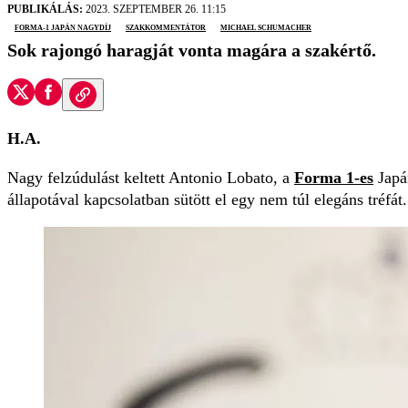
PUBLIKÁLÁS:
2023. SZEPTEMBER 26. 11:15
Forma-1 Japán Nagydíj
szakkommentátor
Michael Schumacher
Sok rajongó haragját vonta magára a szakértő.
H.A.
Nagy felzúdulást keltett Antonio Lobato, a
Forma 1-es
Jap
állapotával kapcsolatban sütött el egy nem túl elegáns tréfát.