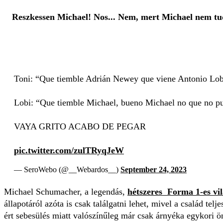
Reszkessen Michael! Nos... Nem, mert Michael nem tu
Toni: “Que tiemble Adrián Newey que viene Antonio Lo
Lobi: “Que tiemble Michael, bueno Michael no que no p
VAYA GRITO ACABO DE PEGAR
pic.twitter.com/zulTRyqJeW
— SeroWebo (@__Webardos__)
September 24, 2023
Michael Schumacher, a legendás,
hétszeres Forma 1-es vi
állapotáról azóta is csak találgatni lehet, mivel a család tel
ért sebesülés miatt valószínűleg már csak árnyéka egykori önm