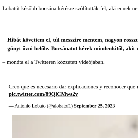
Lobatót később bocsánatkérésre szólították fel, aki ennek ne
Hibát követtem el, túl messzire mentem, nagyon ross
gúnyt űzni belőle. Bocsánatot kérek mindenkitől, akit
– mondta el a Twitteren közzétett videójában.
Creo que es necesario dar explicaciones y reconocer que 
pic.twitter.com/89QlCMws2v
— Antonio Lobato (@alobatof1)
September 25, 2023