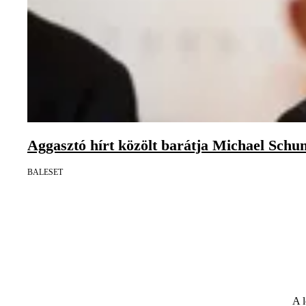
Aggasztó hírt közölt barátja Michael Schu
BALESET
A l