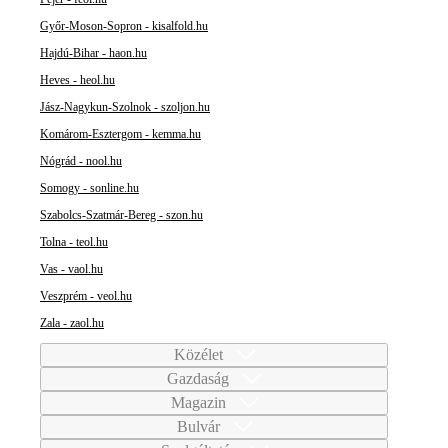
Győr-Moson-Sopron - kisalfold.hu
Hajdú-Bihar - haon.hu
Heves - heol.hu
Jász-Nagykun-Szolnok - szoljon.hu
Komárom-Esztergom - kemma.hu
Nógrád - nool.hu
Somogy - sonline.hu
Szabolcs-Szatmár-Bereg - szon.hu
Tolna - teol.hu
Vas - vaol.hu
Veszprém - veol.hu
Zala - zaol.hu
Közélet
Gazdaság
Magazin
Bulvár