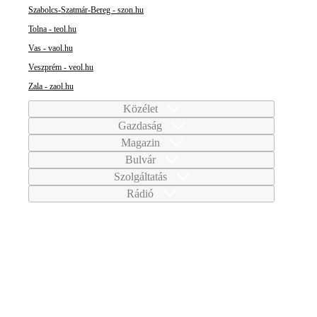
Szabolcs-Szatmár-Bereg - szon.hu
Tolna - teol.hu
Vas - vaol.hu
Veszprém - veol.hu
Zala - zaol.hu
Közélet
Gazdaság
Magazin
Bulvár
Szolgáltatás
Rádió