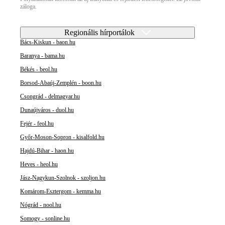
záloga.
Regionális hírportálok
Bács-Kiskun - baon.hu
Baranya - bama.hu
Békés - beol.hu
Borsod-Abaúj-Zemplén - boon.hu
Csongrád - delmagyar.hu
Dunaújváros - duol.hu
Fejér - feol.hu
Győr-Moson-Sopron - kisalfold.hu
Hajdú-Bihar - haon.hu
Heves - heol.hu
Jász-Nagykun-Szolnok - szoljon.hu
Komárom-Esztergom - kemma.hu
Nógrád - nool.hu
Somogy - sonline.hu