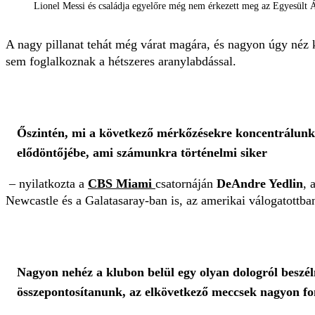
Lionel Messi és családja egyelőre még nem érkezett meg az Egyesült 
A nagy pillanat tehát még várat magára, és nagyon úgy néz
sem foglalkoznak a hétszeres aranylabdással.
Őszintén, mi a következő mérkőzésekre koncentrálun
elődöntőjébe, ami számunkra történelmi siker
– nyilatkozta a
CBS Miami
csatornáján
DeAndre Yedlin
, 
Newcastle és a Galatasaray-ban is, az amerikai válogatottban
Nagyon nehéz a klubon belül egy olyan dologról beszé
összepontosítanunk, az elkövetkező meccsek nagyon f