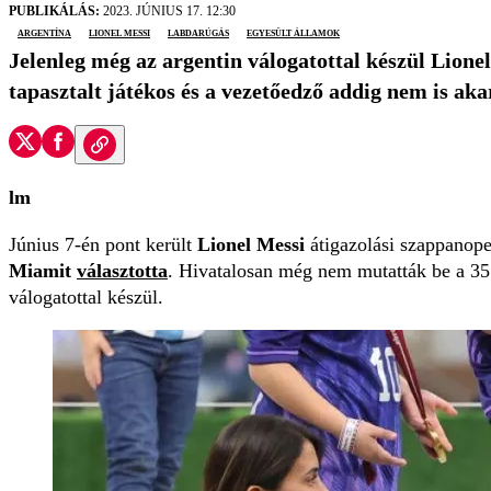
PUBLIKÁLÁS:
2023. JÚNIUS 17. 12:30
argentína
Lionel Messi
labdarúgás
Egyesült Államok
Jelenleg még az argentin válogatottal készül Lione
tapasztalt játékos és a vezetőedző addig nem is ak
lm
Június 7-én pont került
Lionel Messi
átigazolási szappanope
Miamit
választotta
. Hivatalosan még nem mutatták be a 35 é
válogatottal készül.