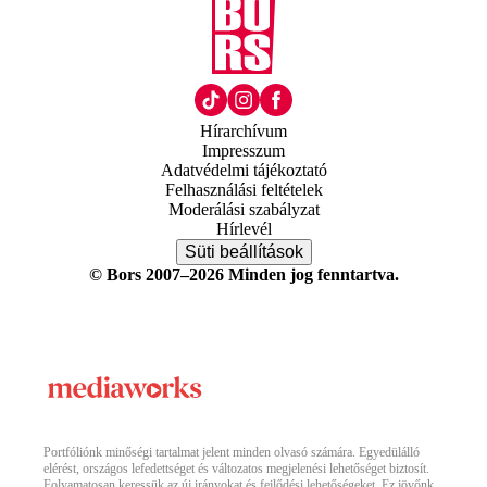
Hírarchívum
Impresszum
Adatvédelmi tájékoztató
Felhasználási feltételek
Moderálási szabályzat
Hírlevél
Süti beállítások
© Bors 2007–2026 Minden jog fenntartva.
Portfóliónk minőségi tartalmat jelent minden olvasó számára. Egyedülálló
elérést, országos lefedettséget és változatos megjelenési lehetőséget biztosít.
Folyamatosan keressük az új irányokat és fejlődési lehetőségeket. Ez jövőnk