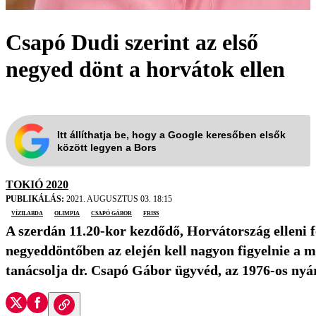
Csapó Dudi szerint az első
negyed dönt a horvátok ellen
Itt állíthatja be, hogy a Google keresőben elsők
között legyen a Bors
TOKIÓ 2020
PUBLIKÁLÁS:
2021. AUGUSZTUS 03. 18:15
vízilabda
olimpia
Csapó Gábor
friss
A szerdán 11.20-kor kezdődő, Horvátország elleni f
negyeddöntőben az elején kell nagyon figyelnie a 
tanácsolja dr. Csapó Gábor ügyvéd, az 1976-os nyá