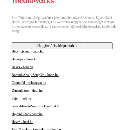
Portfóliónk minőségi tartalmat jelent minden olvasó számára. Egyedülálló
elérést, országos lefedettséget és változatos megjelenési lehetőséget biztosít.
Folyamatosan keressük az új irányokat és fejlődési lehetőségeket. Ez jövőnk
záloga.
Regionális hírportálok
Bács-Kiskun - baon.hu
Baranya - bama.hu
Békés - beol.hu
Borsod-Abaúj-Zemplén - boon.hu
Csongrád - delmagyar.hu
Dunaújváros - duol.hu
Fejér - feol.hu
Győr-Moson-Sopron - kisalfold.hu
Hajdú-Bihar - haon.hu
Heves - heol.hu
Jász-Nagykun-Szolnok - szoljon.hu