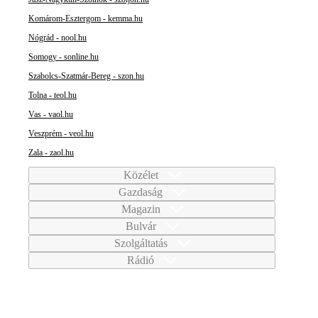
Komárom-Esztergom - kemma.hu
Nógrád - nool.hu
Somogy - sonline.hu
Szabolcs-Szatmár-Bereg - szon.hu
Tolna - teol.hu
Vas - vaol.hu
Veszprém - veol.hu
Zala - zaol.hu
Közélet
Gazdaság
Magazin
Bulvár
Szolgáltatás
Rádió