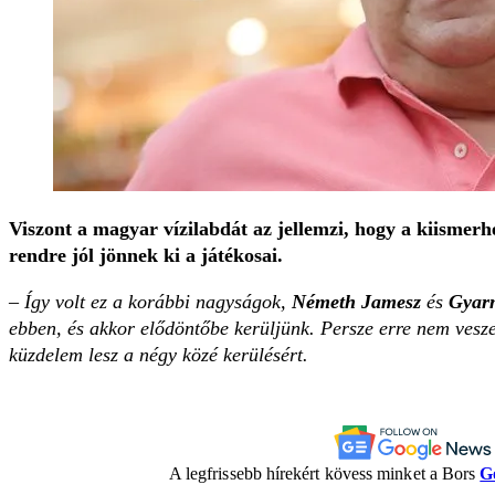
Viszont a magyar vízilabdát az jellemzi, hogy a kiismerh
rendre jól jönnek ki a játékosai.
– Így volt ez a korábbi nagyságok,
Németh Jamesz
és
Gyar
ebben, és akkor elődöntőbe kerüljünk. Persze erre nem vesze
küzdelem lesz a négy közé kerülésért.
A legfrissebb hírekért kövess minket a Bors
G