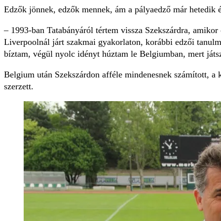
Edzők jönnek, edzők mennek, ám a pályaedző már hetedik é
– 1993-ban Tatabányáról tértem vissza Szekszárdra, amikor 
Liverpoolnál járt szakmai gyakorlaton, korábbi edzői tanulm
bíztam, végül nyolc idényt húztam le Belgiumban, mert ját
Belgium után Szekszárdon afféle mindenesnek számított, a kl
szerzett.