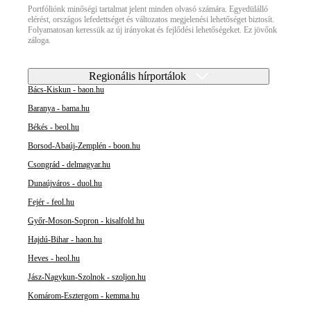
Portfóliónk minőségi tartalmat jelent minden olvasó számára. Egyedülálló
elérést, országos lefedettséget és változatos megjelenési lehetőséget biztosít.
Folyamatosan keressük az új irányokat és fejlődési lehetőségeket. Ez jövőnk
záloga.
Regionális hírportálok
Bács-Kiskun - baon.hu
Baranya - bama.hu
Békés - beol.hu
Borsod-Abaúj-Zemplén - boon.hu
Csongrád - delmagyar.hu
Dunaújváros - duol.hu
Fejér - feol.hu
Győr-Moson-Sopron - kisalfold.hu
Hajdú-Bihar - haon.hu
Heves - heol.hu
Jász-Nagykun-Szolnok - szoljon.hu
Komárom-Esztergom - kemma.hu