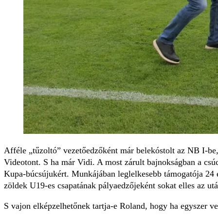
Afféle „tűzoltó” vezetőedzőként már belekóstolt az NB I-be,
Videotont. S ha már Vidi. A most zárult bajnokságban a csúc
Kupa-búcsújukért. Munkájában leglelkesebb támogatója 24 es
zöldek U19-es csapatának pályaedzőjeként sokat elles az után
S vajon elképzelhetőnek tartja-e Roland, hogy ha egyszer ve