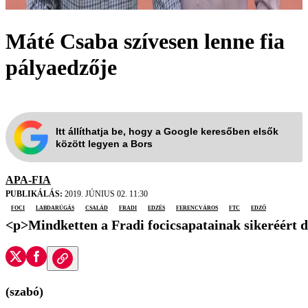
Máté Csaba szívesen lenne fia
pályaedzője
Itt állíthatja be, hogy a Google keresőben elsők
között legyen a Bors
APA-FIA
PUBLIKÁLÁS:
2019. JÚNIUS 02. 11:30
foci
labdarúgás
család
Fradi
edzés
Ferencváros
FTC
edző
<p>Mindketten a Fradi focicsapatainak sikeréért 
(szabó)