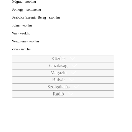
Nógrád - nool.hu
Somogy - sonline.hu
Szabolcs-Szatmár-Bereg - szon.hu
Tolna - teol.hu
Vas - vaol.hu
Veszprém - veol.hu
Zala - zaol.hu
Közélet
Gazdaság
Magazin
Bulvár
Szolgáltatás
Rádió