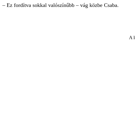
– Ez fordítva sokkal valószínűbb – vág közbe Csaba.
A l